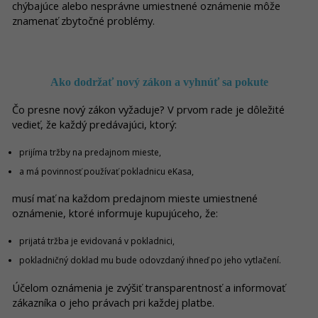
chýbajúce alebo nesprávne umiestnené oznámenie môže
znamenať zbytočné problémy.
Ako dodržať nový zákon a vyhnúť sa pokute
Čo presne nový zákon vyžaduje? V prvom rade je dôležité
vedieť, že každý predávajúci, ktorý:
prijíma tržby na predajnom mieste,
a má povinnosť používať pokladnicu eKasa,
musí mať na každom predajnom mieste umiestnené
oznámenie, ktoré informuje kupujúceho, že:
prijatá tržba je evidovaná v pokladnici,
pokladničný doklad mu bude odovzdaný ihneď po jeho vytlačení.
Účelom oznámenia je zvýšiť transparentnosť a informovať
zákazníka o jeho právach pri každej platbe.