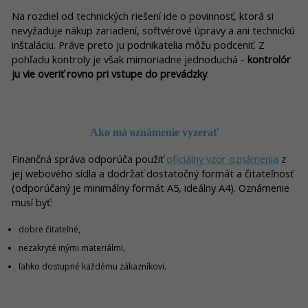
Na rozdiel od technických riešení ide o povinnosť, ktorá si
nevyžaduje nákup zariadení, softvérové úpravy a ani technickú
inštaláciu. Práve preto ju podnikatelia môžu podceniť. Z
pohľadu kontroly je však mimoriadne jednoduchá -
kontrolór
ju vie overiť rovno pri vstupe do prevádzky
.
Ako má oznámenie vyzerať
Finančná správa odporúča použiť
oficiálny vzor oznámenia
z
jej webového sídla a dodržať dostatočný formát a čitateľnosť
(odporúčaný je minimálny formát A5, ideálny A4). Oznámenie
musí byť:
dobre čitateľné,
nezakryté inými materiálmi,
ľahko dostupné každému zákazníkovi.