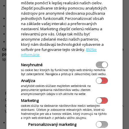
môžete pomôcť k lepšej realizácii našich cieľov.
prípadne ho môže predávajúci zákazníkovi predložiť k nahliadnutiu
Zlepšiť používanie stránky pomocou analytických
priamo pri platbe.
nástrojov pre anonymné sledovania používania
jednotlivých funkcionalít. Perzonalizovať obsah
Jednoosobové prevádzky a služby:
na základe vašej interakci a preferovaných
na pracovnom stole,
nastavení. Marketing zlepšiť cielenú reklamu a
relevantnú pre vás. Údaje tak môžu byť
v priestore, kde sa poskytuje služba,
anonymne zdielané medzi našich partnerov,
na mieste, kde dochádza k platbe alebo komunikácii so zákazníkom.
ktorý nám dodávajú technologické vybavenie a
softvér pre fungovanie tejto stránky.
Bližšie
Cieľ je vždy rovnaký - zákazník musí byť jasne informovaný ešte pred alebo
počas platby.
Viac o umiestnení sa dočítate priamo na portáli finančnej
informácie
správy
na tomto odkaze
.
Nevyhnutné
sú cookie bez ktorých by funkčnosť tejto web stránky nemohla
byť zabezpečené. Navigácia a prístup k zákazníckej časti webu.
Analýza
Dokedy platí povinnosť a čo hrozí, ak oznámenie chýba
analytické cookies slúžiace majiteľom webstránok na
porozumenie správania návštevníkov webu zberom
Predávajúci je povinný mať oznámenie umiestnené minimálne
anonymizovaných údajov o ich aktivite na webe.
do 31.12.2026. Chýbajúce alebo nesprávne umiestnené
Marketing
oznámenie sa považuje za porušenie zákona o evidencii tržieb.
cookies slúžia na sledovanie návštevníkov medzi webovými
stránkami. Účelom je zobrazenie relevatných reklám, ktoré sú
V kombinácii s ďalšími nedostatkami môže viesť k:
hodnotnejšie pre vás a tvorcov reklám, ktorý inzerujú na týchto
a iných web stránkach z pohľadu vášho záujmu.
uloženiu pokuty,
Personalizovaný marketing