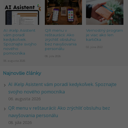
AI iKelp Asistent
QR menu v
Vernostný program
vám poradí
reštaurácii: Ako
je viac ako len
kedykoľvek.
zrýchliť obsluhu
kartička
Spoznajte svojho
bez navyšovania
02. júna 2022
nového
personálu
pomocníka
08. júla 2026
06. augusta 2026
Najnovšie články
AI iKelp Asistent vám poradí kedykoľvek. Spoznajte
svojho nového pomocníka
06. augusta 2026
QR menu v reštaurácii: Ako zrýchliť obsluhu bez
navyšovania personálu
08. júla 2026