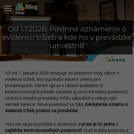

Blog
Od 1.1.2026: Povinné oznámenie o
evidencii tržieb a kde ho v prevádzke
umiestniť
Už od 1. januára 2026 vstupuje do platnosti nový zákon o
evidencii tržieb, ktorý prináša viaceré zmeny pre
predávajúcich. Okrem úprav v oblasti pokladníc či
bezhotovostných platieb zavádza aj novú formálnu povinnosť,
na ktorú mnohé prevádzky môžu zabudnúť a riskujú tým
nemalé sankcie. Nová povinnosť sa týka
zverejnenia oznamu o
evidencii tržieb priamo na prevádzke
.
Hoci ide na prvý pohľad o drobnosť,
v praxi je to jedna z
najľahšie kontrolovateľných povinností
. Stačí krátka kontrola a