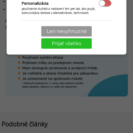
zvýšenému dohľadu zo strany finančnej správy,
Personalizácia
používanie služieb a nastavení len pre vás, ako jazyk,
ďalším kontrolám v prevádzke.
komunikácia textová s obchodníkom, technikom.
Keďže ide o jednoduchú povinnosť, jej zanedbanie je
zbytočným rizikom.
Len nevyhnutné
Prijať všetko
Podobné články