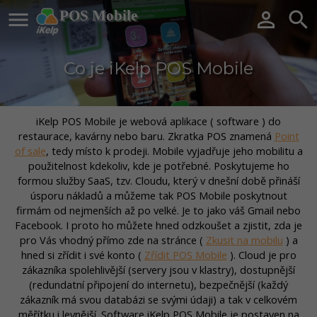

POS Mobile


Co je iKelp POS Mobile
iKelp POS Mobile je webová aplikace ( software ) do
restaurace, kavárny nebo baru. Zkratka POS znamená
Point
of sale
, tedy místo k prodeji. Mobile vyjadřuje jeho mobilitu a
použitelnost kdekoliv, kde je potřebné. Poskytujeme ho
formou služby SaaS, tzv. Cloudu, který v dnešní době přináší
úsporu nákladů a můžeme tak POS Mobile poskytnout
firmám od nejmenších až po velké. Je to jako váš Gmail nebo
Facebook. I proto ho můžete hned odzkoušet a zjistit, zda je
pro Vás vhodný přímo zde na stránce (
Zkusit na mobilu
) a
hned si zřídit i své konto (
Zřídit POS Mobile
). Cloud je pro
zákazníka spolehlivější (servery jsou v klastry), dostupnější
(redundatní připojení do internetu), bezpečnější (každý
zákazník má svou databázi se svými údaji) a tak v celkovém
měřítku i levnější. Software iKelp POS Mobile je postaven na