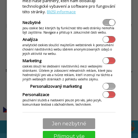
mezi naše partnery, kteří nám dodávají
čím dál těžší.
technologické vybavení a software pro fungování
této stránky.
Bližší informace
Velký důraz jako výrobce klademe na funkce aplikace, kdy do
Nezbytné
procesu prodeje zapojujeme i zákazníka. Zákazník restaurace
jsou cookie bez kterých by funkčnost této web stránky nemohla
nebo kavárny má dnes sebou běžně telefon, ve kterém má
být zajištěna. Navigace a přístup k zákaznické části webu.
internet (až 70% vašich zákazníků, jak hovoří statistiky našich
Analýza
mobilních operátorů) a pomocí něj se dělí o své zážitky s
analytické cookies sloužící majitelům webstránek k porozumění
chování návštěvníků webu sběrem anonymizovaných údajů o
celým světem. Toto nám dává možnosti, které byly doposud
jejich aktivitě na webu.
těžce realizovatelné, přivolání číšníka, aktuální nabídka
Marketing
jídelního lístku s fotografiemi. Blíže zde na naší produktové
cookies slouží ke sledování návštěvníků mezi webovými
stránce (
Inteligentní stůl
). Náklady jsou tak pomocí QR kódů,
stránkami. Účelem je zobrazení relevatních reklam, které jsou
hodnotnější pro vás a tvůrce reklam, kteří inzerují na těchto a
NFC tagů srazeny na minimum.
jiných webových stránkách z pohledu vašeho zájmu.
Personalizovaný marketing
Personalizace
by
Rudolf Tellár
používání služeb a nastavení pouze pro vás, jako jazyk,
komunikace textová s obchodníkem, technikem.
Jen nezbytné
Přijmout vše