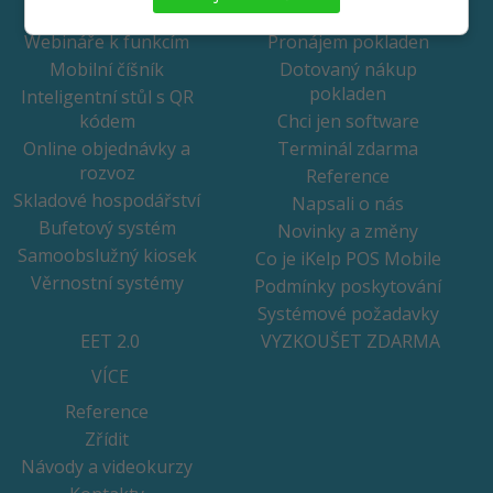
FUNKCE
CENÍK
Webináře k funkcím
Pronájem pokladen
Mobilní číšník
Dotovaný nákup
pokladen
Inteligentní stůl s QR
kódem
Chci jen software
Online objednávky a
Terminál zdarma
rozvoz
Reference
Skladové hospodářství
Napsali o nás
Bufetový systém
Novinky a změny
Samoobslužný kiosek
Co je iKelp POS Mobile
Věrnostní systémy
Podmínky poskytování
Systémové požadavky
EET 2.0
VYZKOUŠET ZDARMA
VÍCE
Reference
Zřídit
Návody a videokurzy