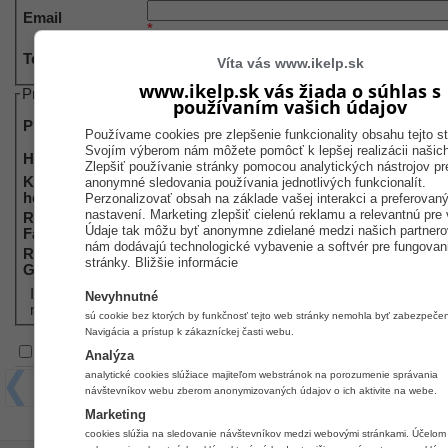
Email
*
Telefón
Víta vás www.ikelp.sk
*
www.ikelp.sk vás žiada o súhlas s
Prihlasovacie údaje
používaním vašich údajov
Prihl. email
Používame cookies pre zlepšenie funkcionality obsahu tejto st
*
Svojím výberom nám môžete pomôcť k lepšej realizácii našich
Heslo
*
Zlepšiť používanie stránky pomocou analytických nástrojov pr
Kontrola prihl.
anonymné sledovania používania jednotlivých funkcionalít.
*
hesla
Perzonalizovať obsah na základe vašej interakci a preferovan
nastavení. Marketing zlepšiť cielenú reklamu a relevantnú pre 
Registrácia cez
Prihlásiť sa cez Facebook
Údaje tak môžu byť anonymne zdielané medzi našich partnerov
Facebook
nám dodávajú technologické vybavenie a softvér pre fungovani
Registrácia cez
stránky.
Bližšie informácie
Prihlásiť sa cez Google
Google
Informácia: Heslo Vám bude zaslané ako text na emailovú adres
Nevyhnutné
môžete zmeniť (už bez odoslania na emailovú adresu).
sú cookie bez ktorých by funkčnosť tejto web stránky nemohla byť zabezpeče
Navigácia a prístup k zákazníckej časti webu.
Súhlas so spracovaním osobných údajov
Zobraziť
Analýza
analytické cookies slúžiace majiteľom webstránok na porozumenie správania
Späť
Uložiť
návštevníkov webu zberom anonymizovaných údajov o ich aktivite na webe.
Marketing
cookies slúžia na sledovanie návštevníkov medzi webovými stránkami. Účelom 