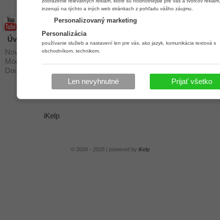
zobrazenie relevatných reklám, ktoré sú hodnotnejšie pre vás a tvorcov reklám,
inzerujú na týchto a iných web stránkach z pohľadu vášho záujmu.
Personalizovaný marketing
Personalizácia
Úvod
Stiahnuť
používanie služieb a nastavení len pre vás, ako jazyk, komunikácia textová s
obchodníkom, technikom.
Novinky a zmeny
Podpora
Moduly
Návody
Dochádzkové terminály
Stiahnuť
Len nevyhnutné
Prijať všetko
Kontakt
Ochrana osobných údajov
iKelp
© 2009 - 2026 | powered by
iKelp