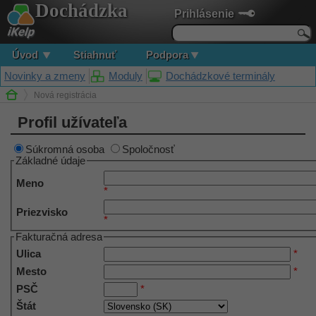
Dochádzka
Prihlásenie
Úvod
Stiahnuť
Podpora
Novinky a zmeny
Moduly
Dochádzkové terminály
Nová registrácia
Profil užívateľa
Súkromná osoba
Spoločnosť
Základné údaje
Meno
*
Priezvisko
*
Fakturačná adresa
Ulica
*
Mesto
*
PSČ
*
Štát