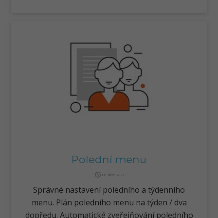
Polední menu
query_builder
08. února 2021
Správné nastavení poledního a týdenního
menu. Plán poledního menu na týden / dva
dopředu. Automatické zveřejňování poledního