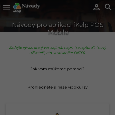

Návody


Návody pro aplikaci iKelp POS
Mobile
Zadejte výraz, který vás zajímá, např. "receptura", "nový
uživatel", atd. a stiskněte ENTER.
Jak vám můžeme pomoci?
Prohlédněte si naše vidokurzy