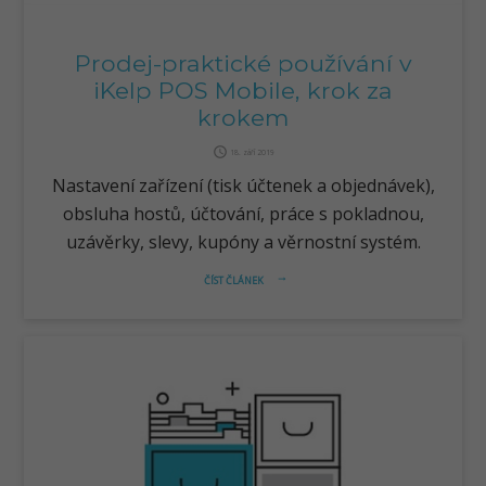
Prodej-praktické používání v
iKelp POS Mobile, krok za
krokem
query_builder
18. září 2019
Nastavení zařízení (tisk účtenek a objednávek),
obsluha hostů, účtování, práce s pokladnou,
uzávěrky, slevy, kupóny a věrnostní systém.
ČÍST ČLÁNEK
arrow_right_alt