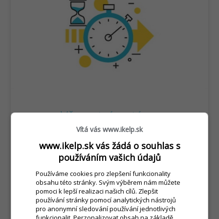
Věrnostní systémy
Vítá vás www.ikelp.sk
query_builder
29. prosince 2020
www.ikelp.sk vás žádá o souhlas s
Pokročilé nástroje jako zbíraní bodů,
používáním vašich údajů
automatický klubový systém, automatické
sledování obratů, individuálni slevové akce pro
Používáme cookies pro zlepšení funkcionality
obsahu této stránky. Svým výběrem nám můžete
získávání nových a udržení si stávajícich
pomoci k lepší realizaci našich cílů. Zlepšit
zákazníků.
používání stránky pomocí analytických nástrojů
pro anonymní sledování používání jednotlivých
ČÍST ČLÁNEK
arrow_right_alt
funkcionalit. Perzonalizovat obsah na základě