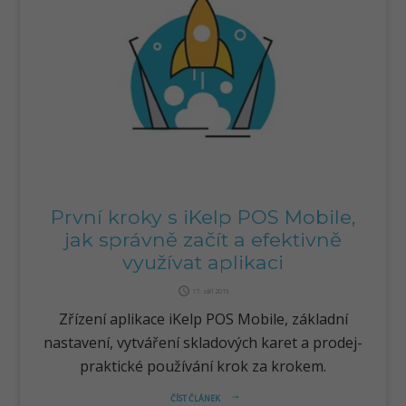
První kroky s iKelp POS Mobile,
jak správně začít a efektivně
využívat aplikaci
query_builder
17. září 2019
Zřízení aplikace iKelp POS Mobile, základní
nastavení, vytváření skladových karet a prodej-
praktické používání krok za krokem.
ČÍST ČLÁNEK
arrow_right_alt