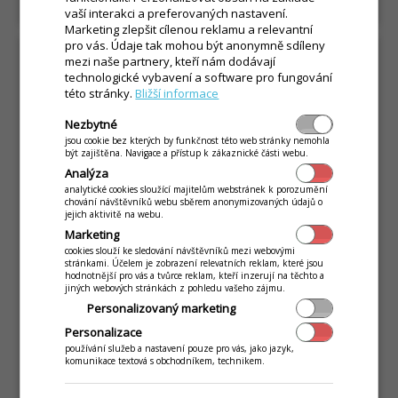
vaší interakci a preferovaných nastavení.
Marketing zlepšit cílenou reklamu a relevantní
pro vás. Údaje tak mohou být anonymně sdíleny
mezi naše partnery, kteří nám dodávají
technologické vybavení a software pro fungování
této stránky.
Bližší informace
Nezbytné
jsou cookie bez kterých by funkčnost této web stránky nemohla
být zajištěna. Navigace a přístup k zákaznické části webu.
Analýza
analytické cookies sloužící majitelům webstránek k porozumění
chování návštěvníků webu sběrem anonymizovaných údajů o
jejich aktivitě na webu.
Marketing
cookies slouží ke sledování návštěvníků mezi webovými
stránkami. Účelem je zobrazení relevatních reklam, které jsou
hodnotnější pro vás a tvůrce reklam, kteří inzerují na těchto a
Inteligentní stůl – videokurz
jiných webových stránkách z pohledu vašeho zájmu.
efektivní obsluhy
Personalizovaný marketing
Personalizace
query_builder
22. září 2020
používání služeb a nastavení pouze pro vás, jako jazyk,
komunikace textová s obchodníkem, technikem.
Praktické používání inteligentních stolů z
pohledu hosta u stolu, z pohledu číšníka a další