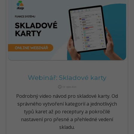
Webinář: Skladové karty
query_builder
03. srpna 2026
Podrobný video návod pro skladové karty. Od
správného vytvoření kategorií a jednotlivých
typů karet až po receptury a pokročilé
nastavení pro přesné a přehledné vedení
skladu.