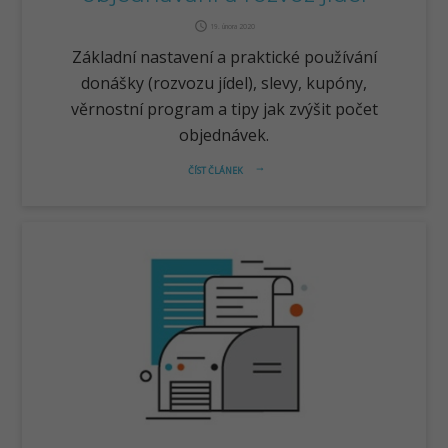
query_builder
19. února 2020
Základní nastavení a praktické používání
donášky (rozvozu jídel), slevy, kupóny,
věrnostní program a tipy jak zvýšit počet
objednávek.
ČÍST ČLÁNEK
arrow_right_alt