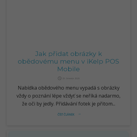
Jak přidat obrázky k
obědovému menu v iKelp POS
Mobile
query_builder
29. července 2026
Nabídka obědového menu vypadá s obrázky
vždy o poznání lépe vždyť se neříká nadarmo,
že oči by jedly. Přidávání fotek je přitom...
ČÍST ČLÁNEK
arrow_right_alt