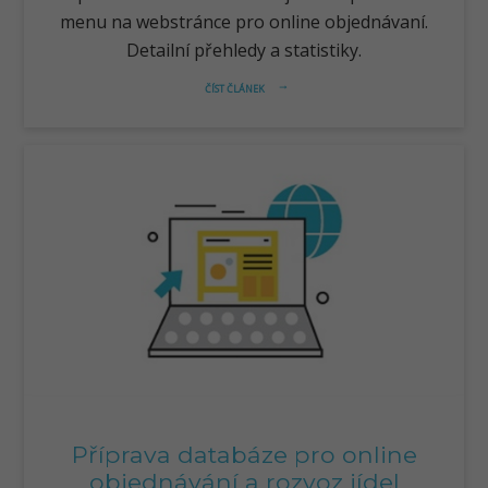
menu na webstránce pro online objednávaní.
Detailní přehledy a statistiky.
ČÍST ČLÁNEK
arrow_right_alt
Příprava databáze pro online
objednávání a rozvoz jídel