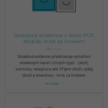
Skladová evidence v iKelp POS
Mobile, krok za krokem
query_builder
06. února 2020
Skladová evidence představuje vytváření
skladových karet různých typů - zboží,
surovina, receptura atd. Příjem zboží, výdej
zboží a inventury - krok za krokem.
ČÍST ČLÁNEK
arrow_right_alt