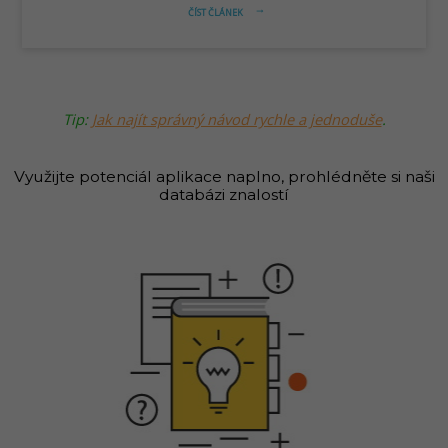
ČÍST ČLÁNEK
arrow_right_alt
Tip:
Jak najít správný návod rychle a jednoduše
.
Využijte potenciál aplikace naplno, prohlédněte si naši
databázi znalostí