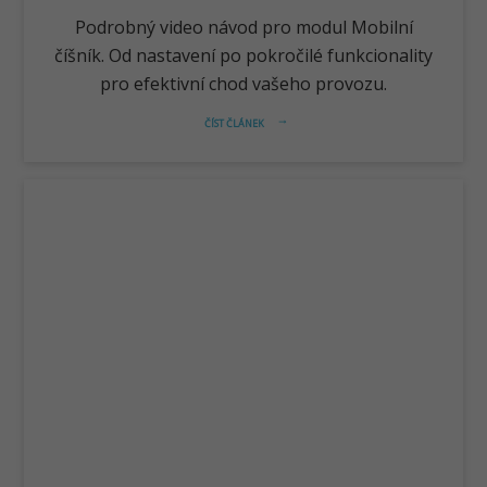
Podrobný video návod pro modul Mobilní
číšník. Od nastavení po pokročilé funkcionality
pro efektivní chod vašeho provozu.
ČÍST ČLÁNEK
arrow_right_alt