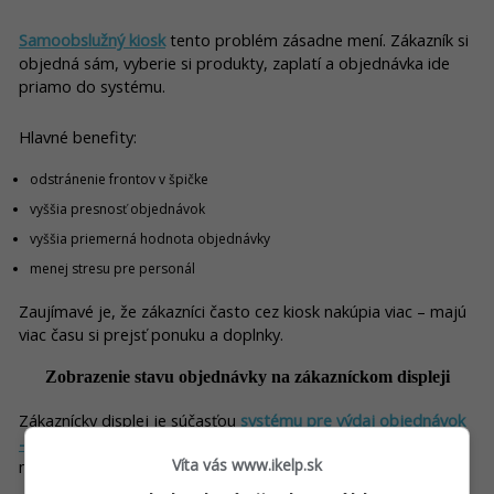
Samoobslužný kiosk
tento problém zásadne mení. Zákazník si
objedná sám, vyberie si produkty, zaplatí a objednávka ide
priamo do systému.
Hlavné benefity:
odstránenie frontov v špičke
vyššia presnosť objednávok
vyššia priemerná hodnota objednávky
menej stresu pre personál
Zaujímavé je, že zákazníci často cez kiosk nakúpia viac – majú
viac času si prejsť ponuku a doplnky.
Zobrazenie stavu objednávky na zákazníckom displeji
Zákaznícky displej je súčasťou
systému pre výdaj objednávok
- bufetového systému
. Ide o často podceňovaný prvok, ktorý
Víta vás www.ikelp.sk
má v praxi veľký vplyv najmä vo fastfoodoch a bufetoch.