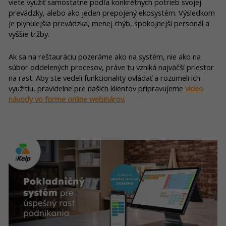
viete využiť samostatne podľa konkrétnych potrieb svojej
prevádzky, alebo ako jeden prepojený ekosystém. Výsledkom
je plynulejšia prevádzka, menej chýb, spokojnejší personál a
vyššie tržby.
Ak sa na reštauráciu pozeráme ako na systém, nie ako na
súbor oddelených procesov, práve tu vzniká najväčší priestor
na rast. Aby ste vedeli funkcionality ovládať a rozumeli ich
využitiu, pravidelne pre našich klientov pripravujeme
video
návody vo forme online webinárov
.