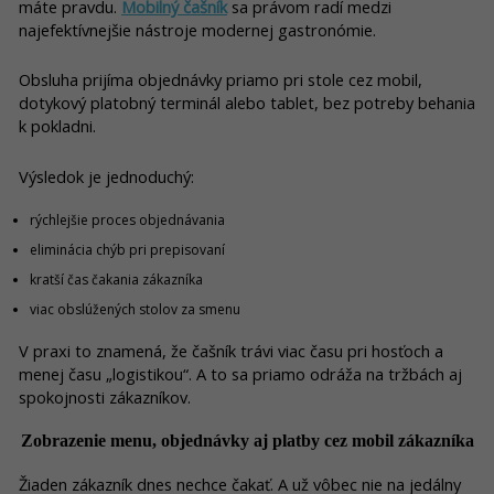
máte pravdu.
Mobilný čašník
sa právom radí medzi
najefektívnejšie nástroje modernej gastronómie.
Obsluha prijíma objednávky priamo pri stole cez mobil,
dotykový platobný terminál alebo tablet, bez potreby behania
k pokladni.
Výsledok je jednoduchý:
rýchlejšie proces objednávania
eliminácia chýb pri prepisovaní
kratší čas čakania zákazníka
viac obslúžených stolov za smenu
V praxi to znamená, že čašník trávi viac času pri hosťoch a
menej času „logistikou“. A to sa priamo odráža na tržbách aj
spokojnosti zákazníkov.
Zobrazenie menu, objednávky aj platby cez mobil zákazníka
Žiaden zákazník dnes nechce čakať. A už vôbec nie na jedálny