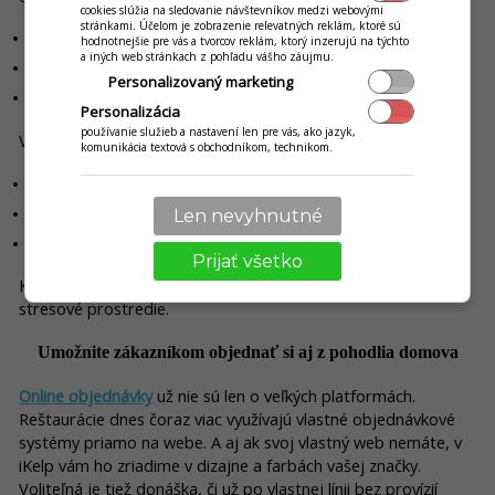
cookies slúžia na sledovanie návštevníkov medzi webovými
stránkami. Účelom je zobrazenie relevatných reklám, ktoré sú
všetky objednávky v reálnom čase
hodnotnejšie pre vás a tvorcov reklám, ktorý inzerujú na týchto
a iných web stránkach z pohľadu vášho záujmu.
priority a časové poradie
Personalizovaný marketing
zmeny alebo špeciálne požiadavky
Personalizácia
používanie služieb a nastavení len pre vás, ako jazyk,
Výhody sú okamžité:
komunikácia textová s obchodníkom, technikom.
menej chýb v objednávkach
lepšia organizácia práce v kuchyni
Len nevyhnutné
rýchlejšia expedícia jedál
Prijať všetko
Kuchyňa tak funguje ako koordinovaný systém, nie ako
stresové prostredie.
Umožnite zákazníkom objednať si aj z pohodlia domova
Online objednávky
už nie sú len o veľkých platformách.
Reštaurácie dnes čoraz viac využívajú vlastné objednávkové
systémy priamo na webe. A aj ak svoj vlastný web nemáte, v
iKelp vám ho zriadime v dizajne a farbách vašej značky.
Voliteľná je tiež donáška, či už po vlastnej línii bez provízií