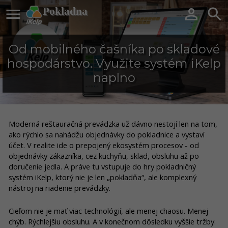

Pokladna


Od mobilného čašníka po skladové
hospodárstvo. Využite systém iKelp
naplno
Moderná reštauračná prevádzka už dávno nestojí len na tom,
ako rýchlo sa nahádžu objednávky do pokladnice a vystaví
účet. V realite ide o prepojený ekosystém procesov - od
objednávky zákazníka, cez kuchyňu, sklad, obsluhu až po
doručenie jedla. A práve tu vstupuje do hry pokladničný
systém iKelp, ktorý nie je len „pokladňa“, ale komplexný
nástroj na riadenie prevádzky.
Cieľom nie je mať viac technológií, ale menej chaosu. Menej
chýb. Rýchlejšiu obsluhu. A v konečnom dôsledku vyššie tržby.