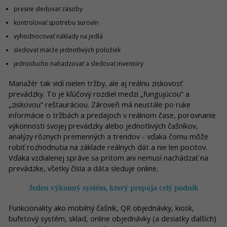
presne sledovať zásoby
kontrolovať spotrebu surovín
vyhodnocovať náklady na jedlá
sledovať marže jednotlivých položiek
jednoducho nahadzovať a sledovať inventúry
Manažér tak vidí nielen tržby, ale aj reálnu ziskovosť
prevádzky. To je kľúčový rozdiel medzi „fungujúcou“ a
„ziskovou“ reštauráciou. Zároveň má neustále po ruke
informácie o tržbách a predajoch v reálnom čase, porovnanie
výkonnosti svojej prevádzky alebo jednotlivých čašníkov,
analýzy rôznych premenných a trendov - vďaka čomu môže
robiť rozhodnutia na základe reálnych dát a nie len pocitov.
Vďaka vzdialenej správe sa pritom ani nemusí nachádzať na
prevádzke, všetky čísla a dáta sleduje online.
Jeden výkonný systém, ktorý prepája celý podnik
Funkcionality ako mobilný čašník, QR objednávky, kiosk,
bufetový systém, sklad, online objednávky (a desiatky ďalších)