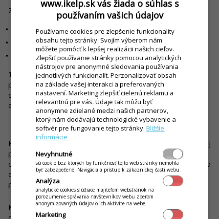
www.ikelp.sk vás žiada o súhlas s
Zákazník na ňom vidí:
používaním vašich údajov
stav svojej objednávky
Používame cookies pre zlepšenie funkcionality
obsahu tejto stránky. Svojím výberom nám
priebeh spracovania
môžete pomôcť k lepšej realizácii našich cieľov.
informáciu, kedy je jedlo pripravené
Zlepšiť používanie stránky pomocou analytických
nástrojov pre anonymné sledovania používania
Tým sa výrazne znižuje stres pri čakaní a počet otázok na
jednotlivých funkcionalít. Perzonalizovať obsah
personál typu „kedy to bude?“. Displej zároveň zvyšuje
na základe vašej interakci a preferovaných
nastavení. Marketing zlepšiť cielenú reklamu a
dôveru, pretože zákazník presne vie, čo sa s jeho
relevantnú pre vás. Údaje tak môžu byť
objednávkou deje.
anonymne zdielané medzi našich partnerov,
ktorý nám dodávajú technologické vybavenie a
Koniec chaosu s papierovými bonmi v kuchyni
softvér pre fungovanie tejto stránky.
Bližšie
informácie
Kuchyňa je miesto, kde sa rozhoduje o rýchlosti aj kvalite celej
prevádzky. Tradičné papierové bloky tu často spôsobujú
Nevyhnutné
chaos, zdržania a chyby. Bufetový systém okrem zákazníckeho
sú cookie bez ktorých by funkčnosť tejto web stránky nemohla
byť zabezpečené. Navigácia a prístup k zákazníckej časti webu.
displeja ponúka aj samostatný displej s objednávkami určený
Analýza
priamo pre kuchárov.
analytické cookies slúžiace majiteľom webstránok na
porozumenie správania návštevníkov webu zberom
anonymizovaných údajov o ich aktivite na webe.
Kitchen Display System (KDS) nahrádza papier digitálnou
Marketing
obrazovkou, kde kuchári vidia: