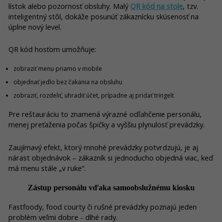
lístok alebo pozornosť obsluhy. Malý
QR kód na stole
, tzv.
inteligentný stôl, dokáže posunúť zákaznícku skúsenosť na
úplne nový level.
QR kód hosťom umožňuje:
zobraziť menu priamo v mobile
objednať jedlo bez čakania na obsluhu
zobraziť, rozdeliť, uhradiť účet, prípadne aj pridať tringelt
Pre reštauráciu to znamená výrazné odľahčenie personálu,
menej preťaženia počas špičky a vyššiu plynulosť prevádzky.
Zaujímavý efekt, ktorý mnohé prevádzky potvrdzujú, je aj
nárast objednávok – zákazník si jednoducho objedná viac, keď
má menu stále „v ruke“.
Zástup personálu vďaka samoobslužnému kiosku
Fastfoody, food courty či rušné prevádzky poznajú jeden
problém veľmi dobre - dlhé rady.