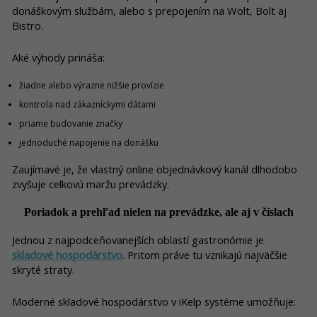
donáškovým službám, alebo s prepojením na Wolt, Bolt aj
Bistro.
Aké výhody prináša:
žiadne alebo výrazne nižšie provízie
kontrola nad zákazníckymi dátami
priame budovanie značky
jednoduché napojenie na donášku
Zaujímavé je, že vlastný online objednávkový kanál dlhodobo
zvyšuje celkovú maržu prevádzky.
Poriadok a prehľad nielen na prevádzke, ale aj v číslach
Jednou z najpodceňovanejších oblastí gastronómie je
skladové hospodárstvo
. Pritom práve tu vznikajú najväčšie
skryté straty.
Moderné skladové hospodárstvo v iKelp systéme umožňuje: