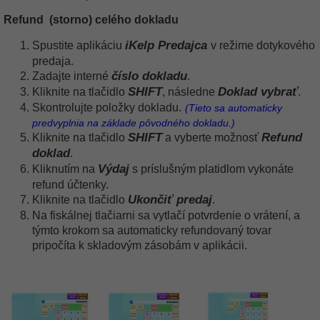
Refund (storno) celého dokladu
iKelp Predajca
Spustite aplikáciu
v režime dotykového
predaja.
číslo dokladu
Zadajte interné
.
SHIFT
Doklad vybrať
Kliknite na tlačidlo
, následne
.
Skontrolujte položky dokladu.
(Tieto sa automaticky
predvyplnia na základe pôvodného dokladu.)
SHIFT
Refund
Kliknite na tlačidlo
a vyberte možnosť
doklad
.
Výdaj
Kliknutím na
s príslušným platidlom vykonáte
refund účtenky.
Ukončiť predaj
Kliknite na tlačidlo
.
Na fiskálnej tlačiarni sa vytlačí potvrdenie o vrátení, a
týmto krokom sa automaticky refundovaný tovar
pripočíta k skladovým zásobám v aplikácii.