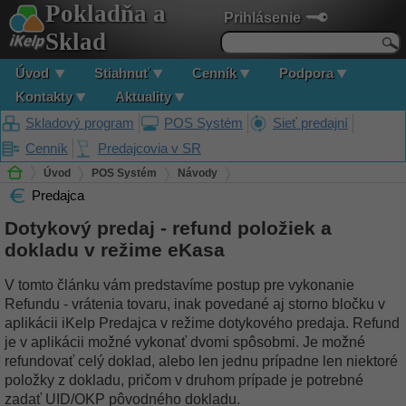
Pokladňa a
Prihlásenie
Sklad
Úvod
Stiahnuť
Cenník
Podpora
Kontakty
Aktuality
Skladový program
POS Systém
Sieť predajní
Cenník
Predajcovia v SR
Úvod
POS Systém
Návody
Predajca
Dotykový predaj - refund položiek a dokladu v režime eKasa
Dotykový predaj - refund položiek a
dokladu v režime eKasa
V tomto článku vám predstavíme postup pre vykonanie
Refundu - vrátenia tovaru, inak povedané aj storno bločku v
aplikácii iKelp Predajca v režime dotykového predaja. Refund
je v aplikácii možné vykonať dvomi spôsobmi. Je možné
refundovať celý doklad, alebo len jednu prípadne len niektoré
položky z dokladu, pričom v druhom prípade je potrebné
zadať UID/OKP pôvodného dokladu.