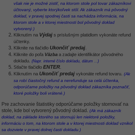
však nie je možné zistiť, na ktorom stole pol tovar zákazníkovi
účtovaný, vyberte ktorýkoľvek stôl. Ak zákazník má pôvodný
doklad, v pravej spodnej časti sa nachádza informácia, na
ktorom stole a v ktorej miestnosti bol pôvodný doklad
vytvorený.)
Výdaj
Kliknutím na
s príslušným platidlom vykonáte refund
účtenky.
Ukončiť predaj
Kliknite na tlačidlo
.
Väzba
Kliknite do poľa
a zadajte identifikátor pôvodného
dokladu.
(Napr. interné číslo dokladu, dátum ...)
ENTER
Stlačte tlačidlo
.
Ukončiť predaj
Kliknutím na
vykonáte refund tovaru.
(Ak
sa robí čiastočný refund a nerefunduje sa celá účtenka,
odporúčame položky na pôvodný doklad zákazníka poznačiť,
ktoré položky boli vrátené.)
Pre zachovanie štatistiky odporúčame položky stornovať na
stole, kde bol vytvorený pôvodný doklad.
(Ak má zákazník
doklad, na základe ktorého sa stornujú len niektoré položky,
informáciu o tom, na ktorom stole a v ktorej miestnosti doklad vznikol
sa dozviete v pravej dolnej časti dokladu.)