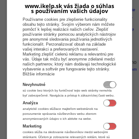
kód/PLU
.
(Z pohľadu zachovania štatistík predajov
www.ikelp.sk vás žiada o súhlas
s používaním vašich údajov
odporúčame vytvoriť doklad na rovnakom stole. Ak však nie je
možné zistiť, na ktorom stole pol tovar zákazníkovi účtovaný,
Používame cookies pre zlepšenie funkcionality
vyberte ktorýkoľvek stôl. Ak zákazník má pôvodný doklad, v
obsahu tejto stránky. Svojím výberom nám môžete
pravej spodnej časti sa nachádza informácia, na ktorom stole
pomôcť k lepšej realizácii našich cieľov. Zlepšiť
používanie stránky pomocou analytických nástrojov
a v ktorej miestnosti bol pôvodný doklad vytvorený.)
pre anonymné sledovania používania jednotlivých
Výdaj
Kliknutím na
s príslušným platidlom vykonáte
funkcionalít. Perzonalizovať obsah na základe
refund účtenky.
vašej interakci a preferovaných nastavení.
Marketing zlepšiť cielenú reklamu a relevantnú pre
Ukončiť predaj
Kliknite na tlačidlo
.
vás. Údaje tak môžu byť anonymne zdielané medzi
Väzba
UID/ OKP
Kliknite do poľa
a zadajte
pôvodného
našich partnerov, ktorý nám dodávajú technologické
dokladu.
vybavenie a softvér pre fungovanie tejto stránky.
(Ak sa refunduje doklad, ktorý vznikal pre systémom
Bližšie informácie
eKasa, zadajte dátum vzniku, prípadne číslo pôvodného
dokladu.)
Nevyhnutné
ENTER
Stlačte tlačidlo
.
sú cookie bez ktorých by funkčnosť tejto web stránky nemohla
Ukončiť predaj
Kliknutím na
vykonáte refund
byť zabezpečené. Navigácia a prístup k zákazníckej časti webu.
tovaru.
(Ak sa robí čiastočný refund a nerefunduje sa celá
Analýza
účtenka, odporúčame položky na pôvodný doklad zákazníka
analytické cookies slúžiace majiteľom webstránok na
porozumenie správania návštevníkov webu zberom
poznačiť, ktoré položky boli vrátené.)
anonymizovaných údajov o ich aktivite na webe.
Marketing
cookies slúžia na sledovanie návštevníkov medzi webovými
stránkami. Účelom je zobrazenie relevatných reklám, ktoré sú