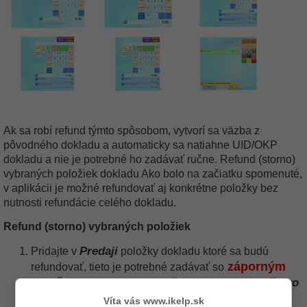
Ak sa robí refund týmto spôsobom, vytvorí sa väzba z
pôvodného dokladu a automaticky sa natiahne UID/OKP
dokladu a nie je potrebné ho zadávať ručne.
Refund (storno)
vybraných položiek dokladu
Ako bolo na začiatku spomenuté,
v aplikácii je možné refundovať aj konkrétne položky bez
nutnosti refundácie celého dokladu.
Refund (storno) vybraných položiek
Predaji
Pridajte v
položky dokladu ktoré sa budú
záporným
refundovať, tieto je potrebné zadávať so
množstvom
-
množstvo
. Kliknite na tlačidlo
, zadajte
vyberte položku
a
zo zoznamu, alebo zadajde
Víta vás www.ikelp.sk