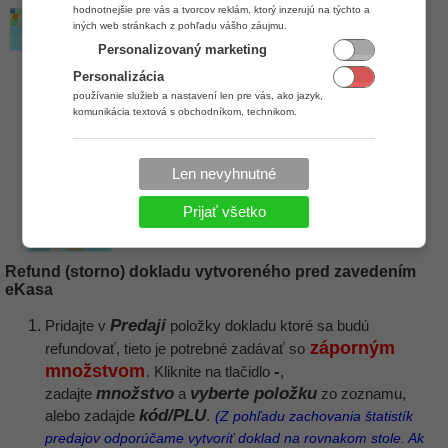
hodnotnejšie pre vás a tvorcov reklám, ktorý inzerujú na týchto a
iných web stránkach z pohľadu vášho záujmu.
Personalizovaný marketing
Personalizácia
používanie služieb a nastavení len pre vás, ako jazyk,
komunikácia textová s obchodníkom, technikom.
Len nevyhnutné
Prijať všetko
Refund (storno) dokladu vytvoreného pred zavedením
eKasa
Predaji
Pridajte v
položky dokladu ktoré sa budú
záporným
refundovať, tieto je potrebné zadávať so
množstvom
-
. Kliknite na tlačidlo
,
množstvo
vyberte položku
zadajte
a
zo zoznamu,
kód/PLU
alebo zadajde
.
(Z pohľadu zachovania štatistík
predajov odporúčame vytvoriť doklad na rovnakom stole. Ak