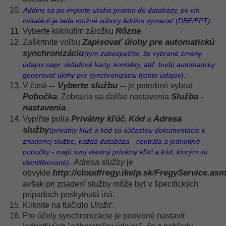
Addins sa po importe uložia priamo do databázy, po ich
.
inštalácii je teda možné súbory Addins vymazať (DBF/FPT)
Rôzne
Vyberte kliknutím záložku
.
Zapisovať úlohy pre automatickú
Zaškrtnite voľbu
synchronizáciu
(tým zabezpečíte, že vybrané zmeny
údajov napr. skladové karty, kontakty, atď. budú automaticky
.
generovať úlohy pre synchronizáciu týchto údajov)
-- Vyberte službu --
V časti
je potrebné vybrať
Pobočka
Služba -
. Zobrazia sa ďalšie nastavenia
nastavenia
.
Privátny kľúč
Kód
Adresa
Vyplňte polia
,
a
služby
(privátny kľúč a kód sú súčasťou dokumentácie k
zriadenej službe, každá databáza - centrála a jednotlivé
pobočky - majú svoj vlastný privátny kľúč a kód, ktorým sú
.
Adresa služby
je
identifikované)
http://cloudfregy.ikelp.sk/FregyService.as
obvykle
avšak pri zriadení služby môže byť v špecifických
prípadoch poskytnutá iná.
Kliknite na tlačidlo
Uložiť
.
Pre účely synchronizácie je potrebné nastaviť