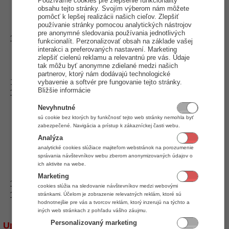
Používame cookies pre zlepšenie funkcionality
Pokladňa
(týmto sa definuje tzv. typ kanála, čo zároveň
obsahu tejto stránky. Svojím výberom nám môžete
.
definuje prenášané údaje a a spôsob prenosu)
pomôcť k lepšej realizácii našich cieľov. Zlepšiť
používanie stránky pomocou analytických nástrojov
Export
Kliknite na záložku
.
pre anonymné sledovania používania jednotlivých
Export
Sklad
V sekcii
je potrebné vybrať
prislúchajúci
funkcionalít. Perzonalizovať obsah na základe vašej
k danej POS Pokladni (pracovisku)
interakci a preferovaných nastavení. Marketing
(najčastejšie bude pre
zlepšiť cielenú reklamu a relevantnú pre vás. Údaje
každú pobočku vytvorený nezávislý sklad, k jednému skladu
tak môžu byť anonymne zdielané medzi našich
.
môže byť pridelených viacero POS Pokladní)
partnerov, ktorý nám dodávajú technologické
Kliknite na záložku
.
Import
vybavenie a softvér pre fungovanie tejto stránky.
Bližšie informácie
Import
Sklad
V sekcii
je potrebné vybrať
prislúchajúci
POS Uzávierky PLU
k danej POS Pokladni a
- druh
Nevyhnutné
pohybu, ktorý bude použitý pre výdaj predaného tovaru
sú cookie bez ktorých by funkčnosť tejto web stránky nemohla byť
Upozornenie: Daný druh pohybu
zo skladu.
zabezpečené. Navigácia a prístup k zákazníckej časti webu.
musí byť typu "Odb. dodací list", musí byť
Analýza
zdieľaný voči pobočke a musí byť nastavený
analytické cookies slúžiace majiteľom webstránok na porozumenie
správania návštevníkov webu zberom anonymizovaných údajov o
ako Externý
(tzn. doklad vzniká na pobočke, v databáze
ich aktivite na webe.
.
danej POS Pokladne a do databázy centrály je importovaný)
Marketing
Uložiť
Kliknite na tlačidlo
.
cookies slúžia na sledovanie návštevníkov medzi webovými
Vyššie uvedený postup je potrebné aplikovať pre všetkých
stránkami. Účelom je zobrazenie relevatných reklám, ktoré sú
hodnotnejšie pre vás a tvorcov reklám, ktorý inzerujú na týchto a
.
odberateľov, v tomto prípade jednotlivé POS Pokladne
iných web stránkach z pohľadu vášho záujmu.
Personalizovaný marketing
Upozornenie: Ak do existujúceho riešenia