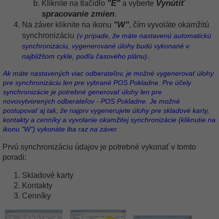
"E"
Vynútiť
Kliknite na tlačidlo
a vyberte
spracovanie zmien
.
"W"
Na záver kliknite na ikonu
, čím vyvoláte okamžitú
synchronizáciu
(v prípade, že máte nastavenú automatickú
synchronizáciu, vygenerované úlohy budú vykonané v
.
najbližšom cykle, podľa časového plánu)
Ak máte nastavených viac odberateľov, je možné vygenerovať úlohy
pre synchronizáciu len pre vybrané POS Pokladne. Pre účely
synchronizácie je potrebné generovať úlohy len pre
novovytvorených odberateľov - POS Pokladne. Je možné
postupovať aj tak, že najprv vygenerujete úlohy pre skladové karty,
kontakty a cenníky a vyvolanie okamžitej synchronizácie (kliknutie na
ikonu "W") vykonáte iba raz na záver.
Prvú synchronizáciu údajov je potrebné vykonať v tomto
poradi:
Skladové karty
Kontakty
Cenníky