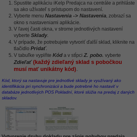
Spustite aplikáciu iKelp Predajca na centrále a prihláste
sa ako užívateľ s prístupom do nastavení.
Nastavenia -> Nastavenia
Vyberte menu
, zobrazí sa
okno s nastaveniami aplikácie.
V ľavej časti okna, v strome jednotlivých nastavení
Sklady
vyberte
.
V prípade, že potrebujete vytvoriť ďalší sklad, kliknite na
Pridať
tlačidlo
.
Kód
Z. pobo.
V tabuľke vyplňte
a v stĺpci
vyberte
(každý zdieľaný sklad s pobočkou
Zdieľať
musí mať unikátny kód)
.
Kód, ktorý sa nastavuje pre jednotlivé sklady je využívaný ako
identifikácia pri synchronizácii a bude potrebné ho nastaviť v
databáze jednotlivých POS Pokladní, ktoré slúžia na predaj z daných
skladov.
Vytvorenie druhu dokladu pre zápis pohybov predaja