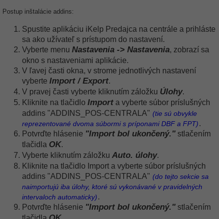
Postup inštalácie addins:
Spustite aplikáciu iKelp Predajca na centrále a prihláste
sa ako užívateľ s prístupom do nastavení.
Nastavenia -> Nastavenia
Vyberte menu
, zobrazí sa
okno s nastaveniami aplikácie.
V ľavej časti okna, v strome jednotlivých nastavení
Import / Export
vyberte
.
Úlohy
V pravej časti vyberte kliknutím záložku
.
Import
Kliknite na tlačidlo
a vyberte súbor príslušných
addins "ADDINS_POS-CENTRALA"
(tie sú obvykle
.
reprezentované dvoma súbormi s príponami DBF a FPT)
"Import bol ukončený."
Potvrďte hlásenie
stlačením
OK
tlačidla
.
Auto. úlohy
Vyberte kliknutím záložku
.
Kliknite na tlačidlo Import a vyberte súbor príslušných
addins "ADDINS_POS-CENTRALA"
(do tejto sekcie sa
naimportujú iba úlohy, ktoré sú vykonávané v pravidelných
.
intervaloch automaticky)
"Import bol ukončený."
Potvrďte hlásenie
stlačením
OK
tlačidla
.