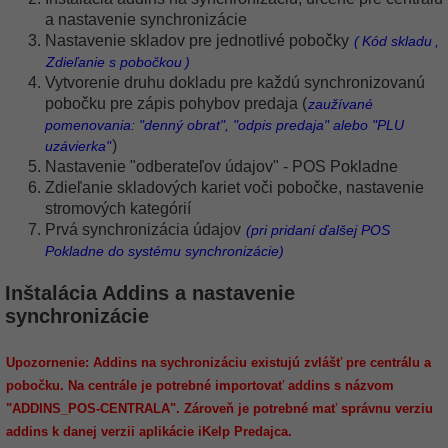
a nastavenie synchronizácie
Nastavenie skladov pre jednotlivé pobočky
(
Kód skladu
,
Zdieľanie s pobočkou
)
Vytvorenie druhu dokladu pre každú synchronizovanú
pobočku pre zápis pohybov predaja (
zaužívané
pomenovania: "denný obrat", "odpis predaja" alebo "PLU
)
uzávierka"
Nastavenie "odberateľov údajov" - POS Pokladne
Zdieľanie skladových kariet voči pobočke, nastavenie
stromových kategórií
Prvá synchronizácia údajov
(pri pridaní ďalšej POS
Pokladne do systému synchronizácie)
Inštalácia Addins a nastavenie
synchronizácie
Upozornenie: Addins na sychronizáciu existujú zvlášť pre centrálu a
pobočku. Na centrále je potrebné importovať addins s názvom
"ADDINS_POS-CENTRALA". Zároveň je potrebné mať správnu verziu
addins k danej verzii aplikácie iKelp Predajca.