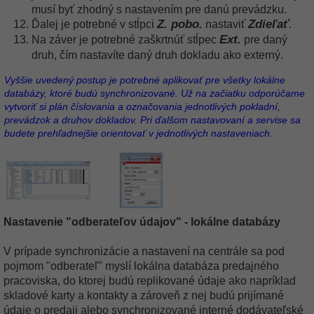
musí byť zhodný s nastavením pre danú prevádzku.
Z. pobo.
Zdieľať
Ďalej je potrebné v stĺpci
nastaviť
.
Ext.
Na záver je potrebné zaškrtnúť stĺpec
pre daný
druh, čím nastavíte daný druh dokladu ako externý.
Vyššie uvedený postup je potrebné aplikovať pre všetky lokálne
databázy, ktoré budú synchronizované. Už na začiatku odporúčame
vytvoriť si plán číslovania a označovania jednotlivých pokladní,
prevádzok a druhov dokladov. Pri ďalšom nastavovaní a servise sa
budete prehľadnejšie orientovať v jednotlivých nastaveniach.
Nastavenie "odberateľov údajov" - lokálne databázy
V prípade synchronizácie a nastavení na centrále sa pod
pojmom "odberateľ" myslí lokálna databáza predajného
pracoviska, do ktorej budú replikované údaje ako napríklad
skladové karty a kontakty a zároveň z nej budú prijímané
údaje o predaji alebo synchronizované interné dodávateľské