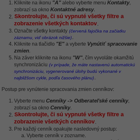
"A"
Kontakty
Kliknite na ikonu
alebo vyberte menu
,
Kontaktné adresy
zobrazí sa okno
.
Skontrolujte, či sú vypnuté všetky filtre a
zobrazenie všetkých kontaktov
.
Označte všetky kontakty
(červená fajočka na začiatku
.
záznamu, viď obrázok nižšie)
"E"
Vynútiť spracovanie
Kliknite na tlačidlo
a vyberte
zmien
.
"W"
Na záver kliknite na ikonu
, čím vyvoláte okamžitú
synchronizáciu
(v prípade, že máte nastavenú automatickú
synchronizáciu, vygenerované úlohy budú vykonané v
.
najbližšom cykle, podľa časového plánu)
Postup pre vynútenie spracovania zmien cenníkov:
Cenníky -> Odberateľské cenníky
Vyberte menu
,
Cenníky
zobrazí sa okno
.
Skontrolujte, či sú vypnuté všetky filtre a
zobrazenie všetkých cenníkov
.
Pre každý cenník opakujte nasledovný postup:
Vyberte cenník v zozname.