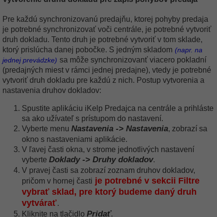
Pre každú synchronizovanú predajňu, ktorej pohyby predaja
je potrebné synchronizovať voči centrále, je potrebné vytvoriť
druh dokladu. Tento druh je potrebné vytvoriť v tom sklade,
ktorý prislúcha danej pobočke. S jedným skladom
(napr. na
sa môže synchronizovanť viacero pokladní
jednej prevádzke)
(predajných miest v rámci jednej predajne), vtedy je potrebné
vytvoriť druh dokladu pre každú z nich. Postup vytvorenia a
nastavenia druhov dokladov:
Spustite aplikáciu iKelp Predajca na centrále a prihláste
sa ako užívateľ s prístupom do nastavení.
Nastavenia -> Nastavenia
Vyberte menu
, zobrazí sa
okno s nastaveniami aplikácie.
V ľavej časti okna, v strome jednotlivých nastavení
Doklady -> Druhy dokladov
vyberte
.
V pravej časti sa zobrazí zoznam druhov dokladov,
je potrebné v sekcii Filtre
pričom v hornej časti
vybrať sklad, pre ktorý budeme daný druh
vytvárať
.
Pridať
Kliknite na tlačidlo
.