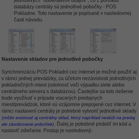
jednotlivých "odberateľov údajov", čo z pohľadu
databázy centrály sú jednotlivé pobočky - POS
Pokladne. Toto nastavenie je popísané v nasledovnej
časti návodu.
Nastavenie skladov pre jednotlivé pobočky
Synchronizáciu POS Pokladní cez internet je možné použiť aj
v rámci jednej prevádzky, za účelom nezávislosti jednotlivých
pokladničných miest (odolnosť voči výpadku siete alebo
centrálneho servera s databázou). Častejšie sa toto riešenie
bude využívať v prípade viacerých predajnych
miest/prevádzok, ktoré sú vzájomne prepojené cez internet. V
rámci nastavení centrály je potrebné vytvoriť jednotlivé sklady
(môže existovať aj centrálny sklad, ktorý napríklad neslúži na predaj
. Ďalej je potrebné prideliť im kód a
ale zásobovanie pobočiek)
nastaviť zdieľanie. Postup je nasledovný: