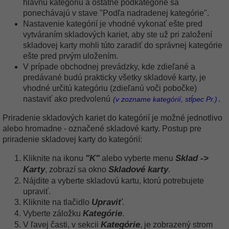
hlavnú kategóriu a ostatné podkategórie sa
ponechávajú v stave "Podľa nadradenej kategórie".
Nastavenie kategórií je vhodné vykonať ešte pred
vytváraním skladových kariet, aby ste už pri založení
skladovej karty mohli túto zaradiť do správnej kategórie
ešte pred prvým uložením.
V prípade obchodnej prevádzky, kde zdieľané a
predávané budú prakticky všetky skladové karty, je
vhodné určitú kategóriu (zdieľanú voči pobočke)
nastaviť ako predvolenú
.
(v zozname kategórií, stĺpec Pr.)
Priradenie skladových kariet do kategórií je možné jednotlivo
alebo hromadne - označené skladové karty. Postup pre
priradenie skladovej karty do kategórií:
"K"
Sklad ->
Kliknite na ikonu
alebo vyberte menu
Karty
Skladové karty
, zobrazí sa okno
.
Nájdite a vyberte skladovú kartu, ktorú potrebujete
upraviť.
Upraviť
Kliknite na tlačidlo
.
Kategórie
Vyberte záložku
.
Kategórie
V ľavej časti, v sekcii
, je zobrazený strom