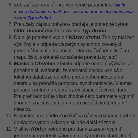
Zobrazí sa formulár pre vyplnenie parametrov
(tie je
možné dodatočne meniť aj v zozname druhov dokladov avšak
.
okrem Typu druhu)
Pre účely zápisu pohybov predaja je potrebné vybrať
Odb. dodací list
Typ druhu
zo zoznamu
.
Názov druhu
Ďalej je potrebné vyplniť
. Ten by mal byť
výstižný a v prípade viacerých synchronizovaných
predajní by mal obsahovať jednoznačnú identifikáciu
(napr. číslo, skrátené označenie prevádzky, atď).
Maska
Obdobie
a
v tomto prípade nemajú význam. Je
potrebné si uvedomiť, že samotný doklad vzniká v
lokálnej databáze daného predajného miesta a na
centrálu sa prenáša pomocou synchronizácie. V tomto
prípade centrála preberá už existujúce číslo dokladu.
Pre prehľadnosť je však vhodné tieto parametre vyplniť
zhodne s nastavením pre danú prevádzku (predajné
miesto).
Založiť
Kliknutím na tlačidlo
sa nám v zozname druhov
dokladov vytvorí v danom sklade ďalší záznam.
Kód
V stĺpci
je potrebné pre daný záznam vyplniť
jednoznačný identifikátor pre daný druh dokladu, ktorý