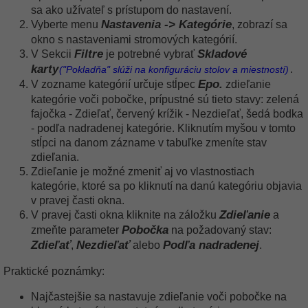
sa ako užívateľ s prístupom do nastavení.
Nastavenia -> Kategórie
Vyberte menu
, zobrazí sa
okno s nastaveniami stromových kategórií.
Filtre
Skladové
V Sekcii
je potrebné vybrať
karty
.
("Pokladňa" slúži na konfiguráciu stolov a miestností)
Epo.
V zozname kategórií určuje stĺpec
zdieľanie
kategórie voči pobočke, prípustné sú tieto stavy: zelená
fajočka - Zdieľať, červený krížik - Nezdieľať, šedá bodka
- podľa nadradenej kategórie. Kliknutím myšou v tomto
stĺpci na danom zázname v tabuľke zmeníte stav
zdieľania.
Zdieľanie je možné zmeniť aj vo vlastnostiach
kategórie, ktoré sa po kliknutí na danú kategóriu objavia
v pravej časti okna.
Zdieľanie
V pravej časti okna kliknite na záložku
a
Pobočka
zmeňte parameter
na požadovaný stav:
Zdieľať
Nezdieľať
Podľa nadradenej
,
alebo
.
Praktické poznámky:
Najčastejšie sa nastavuje zdieľanie voči pobočke na