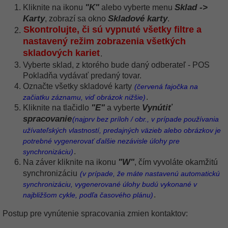
"K"
Sklad ->
Kliknite na ikonu
alebo vyberte menu
Karty
Skladové karty
, zobrazí sa okno
.
Skontrolujte, či sú vypnuté všetky filtre a
nastavený režim zobrazenia všetkých
skladových kariet
.
Vyberte sklad, z ktorého bude daný odberateľ - POS
Pokladňa vydávať predaný tovar.
Označte všetky skladové karty
(červená fajočka na
.
začiatku záznamu, viď obrázok nižšie)
"E"
Vynútiť
Kliknite na tlačidlo
a vyberte
spracovanie
(najprv bez príloh / obr., v prípade používania
užívateľských vlastností, predajných väzieb alebo obrázkov je
potrebné vygenerovať ďalšie nezávisle úlohy pre
.
synchronizáciu)
"W"
Na záver kliknite na ikonu
, čím vyvoláte okamžitú
synchronizáciu
(v prípade, že máte nastavenú automatickú
synchronizáciu, vygenerované úlohy budú vykonané v
.
najbližšom cykle, podľa časového plánu)
Postup pre vynútenie spracovania zmien kontaktov: