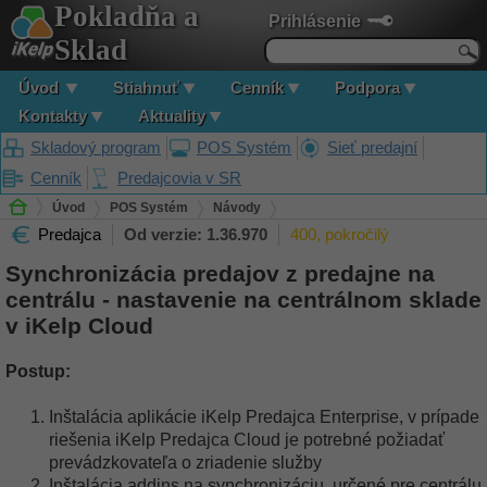
Pokladňa a
Prihlásenie
Sklad
Úvod
Stiahnuť
Cenník
Podpora
Kontakty
Aktuality
Skladový program
POS Systém
Sieť predajní
Cenník
Predajcovia v SR
Úvod
POS Systém
Návody
Predajca
Od verzie: 1.36.970
400, pokročilý
Synchronizácia predajov z predajne na centrálu - nastavenie na centrálnom
sklade v iKelp Cloud
Synchronizácia predajov z predajne na
centrálu - nastavenie na centrálnom sklade
v iKelp Cloud
Postup:
Inštalácia aplikácie iKelp Predajca Enterprise, v prípade
riešenia iKelp Predajca Cloud je potrebné požiadať
prevádzkovateľa o zriadenie služby
Inštalácia addins na synchronizáciu, určené pre centrálu