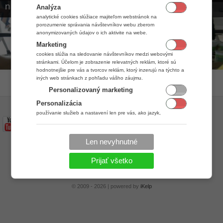
na internete a čipovým systémom
Analýza
analytické cookies slúžiace majiteľom webstránok na
porozumenie správania návštevníkov webu zberom
anonymizovaných údajov o ich aktivite na webe.
Marketing
cookies slúžia na sledovanie návštevníkov medzi webovými
stránkami. Účelom je zobrazenie relevatných reklám, ktoré sú
hodnotnejšie pre vás a tvorcov reklám, ktorý inzerujú na týchto a
iných web stránkach z pohľadu vášho záujmu.
Personalizovaný marketing
Personalizácia
používanie služieb a nastavení len pre vás, ako jazyk,
komunikácia textová s obchodníkom, technikom.
Len nevyhnutné
iKelp
Prijať všetko
© 2009 - 2026 | powered by
iKelp