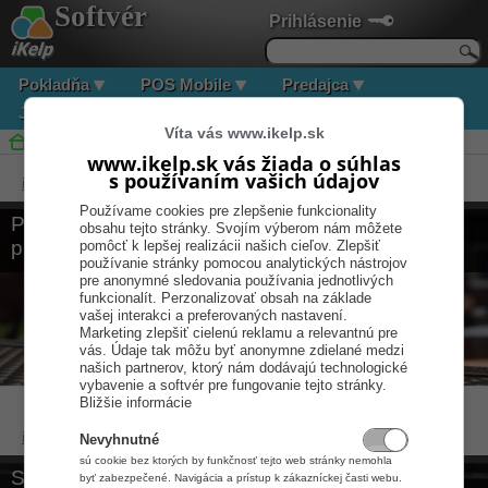
Softvér
Prihlásenie
Pokladňa
POS Mobile
Predajca
Jedáleň
Dochádzka
Kontakty
Víta vás www.ikelp.sk
iKelp Softvér pre vaše úspešné podnikanie
www.ikelp.sk vás žiada o súhlas
s používaním vašich údajov
iKelp Predajca >>
Používame cookies pre zlepšenie funkcionality
Pokladničný a skladový systém pre vašu
obsahu tejto stránky. Svojím výberom nám môžete
predajňu
pomôcť k lepšej realizácii našich cieľov. Zlepšiť
používanie stránky pomocou analytických nástrojov
pre anonymné sledovania používania jednotlivých
funkcionalít. Perzonalizovať obsah na základe
vašej interakci a preferovaných nastavení.
Marketing zlepšiť cielenú reklamu a relevantnú pre
vás. Údaje tak môžu byť anonymne zdielané medzi
našich partnerov, ktorý nám dodávajú technologické
vybavenie a softvér pre fungovanie tejto stránky.
Bližšie informácie
iKelp Jedáleň >>
Nevyhnutné
sú cookie bez ktorých by funkčnosť tejto web stránky nemohla
Softvér pre školskú jedáleň s jedálnymi lístkami
byť zabezpečené. Navigácia a prístup k zákazníckej časti webu.