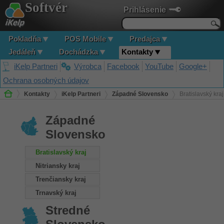
Softvér
Prihlásenie
Pokladňa
POS Mobile
Predajca
Jedáleň
Dochádzka
Kontakty
iKelp Partneri
Výrobca
Facebook
YouTube
Google+
Ochrana osobných údajov
Kontakty
iKelp Partneri
Západné Slovensko
Bratislavský kraj
Západné
Slovensko
Bratislavský kraj
Nitriansky kraj
Trenčiansky kraj
Trnavský kraj
Stredné