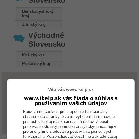
Slovensko
Banskobystrický
kraj
Žilinský kraj
Východné
Slovensko
Košický kraj
Prešovský kraj
Víta vás www.ikelp.sk
www.ikelp.sk vás žiada o súhlas s
používaním vašich údajov
Používame cookies pre zlepšenie funkcionality
obsahu tejto stránky. Svojím výberom nám môžete
pomôcť k lepšej realizácii našich cieľov. Zlepšiť
používanie stránky pomocou analytických nástrojov
pre anonymné sledovania používania jednotlivých
funkcionalít. Perzonalizovať obsah na základe vašej