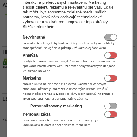
interakci a preferovaných nastavení. Marketing
AXIS servis s. r. o.
zlepšiť cielenú reklamu a relevantnú pre vás. Údaje
tak môžu byť anonymne zdielané medzi našich
Adresa:
Ivanská cesta 4340/7, 82104 Bratislava
partnerov, ktorý nám dodávajú technologické
E-mail:
predaj(at)svetpokladni.sk
vybavenie a softvér pre fungovanie tejto stránky.
Telefón:
+421 948 575 801
Bližšie informácie
Web URL:
http://www.svetpokladni.sk/
Certifikácie
Nevyhnutné
sú cookie bez ktorých by funkčnosť tejto web stránky nemohla byť
zabezpečené. Navigácia a prístup k zákazníckej časti webu.
HMPRINT s. r. o.
Analýza
Adresa:
Škultétyho 1, 83103 Bratislava
analytické cookies slúžiace majiteľom webstránok na porozumenie
E-mail:
info(at)hmprint.sk
,
hudakhmprint(at)gmail.com
správania návštevníkov webu zberom anonymizovaných údajov o
Telefón:
0911204519
ich aktivite na webe.
Web URL:
http://www.hmprint.sk/
,
novepokladne.sk
Marketing
Certifikácie
cookies slúžia na sledovanie návštevníkov medzi webovými
stránkami. Účelom je zobrazenie relevatných reklám, ktoré sú
hodnotnejšie pre vás a tvorcov reklám, ktorý inzerujú na týchto a
LB SERVIS SK s.r.o.
iných web stránkach z pohľadu vášho záujmu.
Personalizovaný marketing
Adresa:
Košická 17180/49, 82108 Bratislava 2
E-mail:
lbservis(at)lbservis.sk
Personalizácia
Telefón:
+421 262 521 111
používanie služieb a nastavení len pre vás, ako jazyk,
Web URL:
www.lbservis.sk
komunikácia textová s obchodníkom, technikom.
Certifikácie