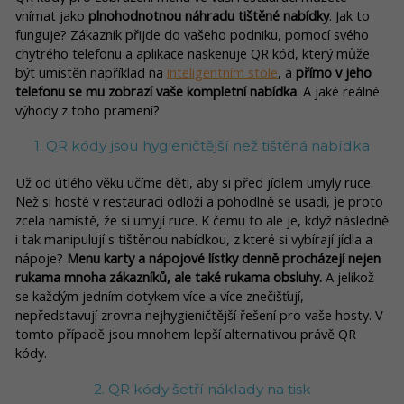
vnímat jako
plnohodnotnou náhradu tištěné nabídky
. Jak to
funguje? Zákazník přijde do vašeho podniku, pomocí svého
chytrého telefonu a aplikace naskenuje QR kód, který může
být umístěn například na
inteligentním stole
, a
přímo v jeho
telefonu se mu zobrazí vaše kompletní nabídka
. A jaké reálné
výhody z toho pramení?
1. QR kódy jsou hygieničtější než tištěná nabídka
Už od útlého věku učíme děti, aby si před jídlem umyly ruce.
Než si hosté v restauraci odloží a pohodlně se usadí, je proto
zcela namístě, že si umyjí ruce. K čemu to ale je, když následně
i tak manipulují s tištěnou nabídkou, z které si vybírají jídla a
nápoje?
Menu karty a nápojové lístky denně procházejí nejen
rukama mnoha zákazníků, ale také rukama obsluhy.
A jelikož
se každým jedním dotykem více a více znečišťují,
nepředstavují zrovna nejhygieničtější řešení pro vaše hosty. V
tomto případě jsou mnohem lepší alternativou právě QR
kódy.
2. QR kódy šetří náklady na tisk