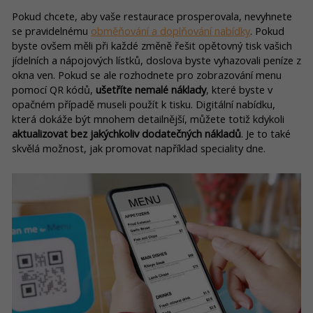
Pokud chcete, aby vaše restaurace prosperovala, nevyhnete
se pravidelnému
obměňování a doplňování nabídky
. Pokud
byste ovšem měli při každé změně řešit opětovný tisk vašich
jídelních a nápojových lístků, doslova byste vyhazovali peníze z
okna ven. Pokud se ale rozhodnete pro zobrazování menu
pomocí QR kódů,
ušetříte nemalé náklady
, které byste v
opačném případě museli použít k tisku. Digitální nabídku,
která dokáže být mnohem detailnější, můžete totiž kdykoli
aktualizovat bez jakýchkoliv dodatečných nákladů
. Je to také
skvělá možnost, jak promovat například speciality dne.