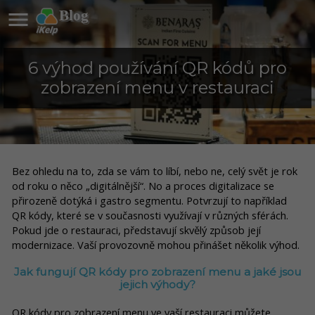

Blog
6 výhod používání QR kódů pro
zobrazení menu v restauraci
Bez ohledu na to, zda se vám to líbí, nebo ne, celý svět je rok
od roku o něco „digitálnější“. No a proces digitalizace se
přirozeně dotýká i gastro segmentu. Potvrzují to například
QR kódy, které se v současnosti využívají v různých sférách.
Pokud jde o restauraci, představují skvělý způsob její
modernizace. Vaší provozovně mohou přinášet několik výhod.
Jak fungují QR kódy pro zobrazení menu a jaké jsou
jejich výhody?
QR kódy pro zobrazení menu ve vaší restauraci můžete