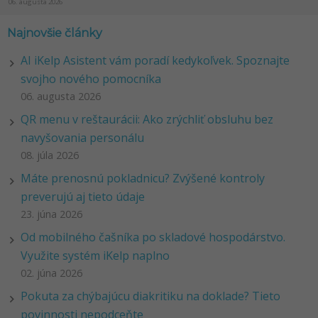
06. augusta 2026
Najnovšie články
AI iKelp Asistent vám poradí kedykoľvek. Spoznajte
svojho nového pomocníka
06. augusta 2026
QR menu v reštaurácii: Ako zrýchliť obsluhu bez
navyšovania personálu
08. júla 2026
Máte prenosnú pokladnicu? Zvýšené kontroly
preverujú aj tieto údaje
23. júna 2026
Od mobilného čašníka po skladové hospodárstvo.
Využite systém iKelp naplno
02. júna 2026
Pokuta za chýbajúcu diakritiku na doklade? Tieto
povinnosti nepodceňte