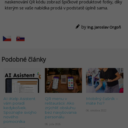
naskenování QR kódu zobrazí špičkové produktové fotky, díky
kterým se vaše nabídka prodá v podstatě úplně sama.
by
Ing. Jaroslav Orgoň
Podobné články
AI iKelp Asistent
QR menu v
Mobilný čašník –
vám poradí
reštaurácii: Ako
máte ho?
kedykoľvek.
zrýchliť obsluhu
06. októbra 2022
Spoznajte svojho
bez navyšovania
nového
personálu
pomocníka
08. júla 2026