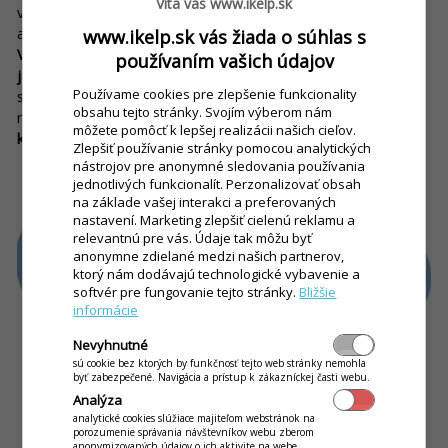
Víta vás www.ikelp.sk
vybráno, pod tlakem jste si objednali něco, co jste nakonec
ani moc nechtěli. S QR kódy naštěstí nic podobného nehrozí.
www.ikelp.sk vás žiada o súhlas s
Vaši hosté budou mít dostatek času na to, aby si bez
používaním vašich údajov
jakéhokoliv nátlaku vybrali, na co mají opravdu chuť.
A pokud
Používame cookies pre zlepšenie funkcionality
si náhodou s výběrem nebudou vědět rady nebo budou mít
obsahu tejto stránky. Svojím výberom nám
nějaké otázky,
prostřednictvím inteligentního stolu mohou
môžete pomôcť k lepšej realizácii našich cieľov.
kdykoliv zavolat obsluhu doslova na jedno kliknutí
.
Zlepšiť používanie stránky pomocou analytických
nástrojov pre anonymné sledovania používania
jednotlivých funkcionalít. Perzonalizovať obsah
na základe vašej interakci a preferovaných
nastavení. Marketing zlepšiť cielenú reklamu a
relevantnú pre vás. Údaje tak môžu byť
anonymne zdielané medzi našich partnerov,
ktorý nám dodávajú technologické vybavenie a
softvér pre fungovanie tejto stránky.
Bližšie
informácie
Nevyhnutné
sú cookie bez ktorých by funkčnosť tejto web stránky nemohla
byť zabezpečené. Navigácia a prístup k zákazníckej časti webu.
Analýza
analytické cookies slúžiace majiteľom webstránok na
porozumenie správania návštevníkov webu zberom
anonymizovaných údajov o ich aktivite na webe.