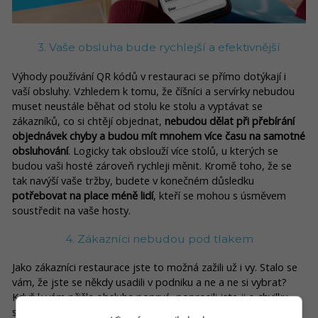
3. Vaše obsluha bude rychlejší a efektivnější
Výhody používání QR kódů v restauraci se přímo dotýkají i
vaší obsluhy. Vzhledem k tomu, že číšníci a servírky nebudou
muset neustále běhat od stolu ke stolu a vyptávat se
zákazníků, co si chtějí objednat,
nebudou dělat při přebírání
objednávek chyby a budou mít mnohem více času na samotné
obsluhování
. Logicky tak obslouží více stolů, u kterých se
budou vaši hosté zároveň rychleji měnit. Kromě toho, že se
tak navýší vaše tržby, budete v konečném důsledku
potřebovat na place méně lidí
, kteří se mohou s úsměvem
soustředit na vaše hosty.
4. Zákazníci nebudou pod tlakem
Jako zákazníci restaurace jste to možná zažili už i vy. Stalo se
vám, že jste se někdy usadili v podniku a ne a ne si vybrat?
Když k vám přišla obsluha poprvé, poprosili jste ji o chvilku
strpení. Když ale přišla podruhé a vy jste ještě stále neměli