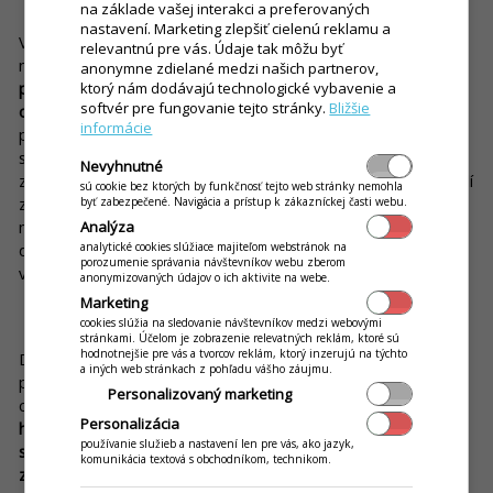
na základe vašej interakci a preferovaných
nastavení. Marketing zlepšiť cielenú reklamu a
V rámci systému iKelp POS Mobile existuje však také funkce s
relevantnú pre vás. Údaje tak môžu byť
názvem
Inteligentní stůl,
díky které si hosté můžou
anonymne zdielané medzi našich partnerov,
prostřednictvím svých mobilů jednoduše, rychle a pohodlně
ktorý nám dodávajú technologické vybavenie a
softvér pre fungovanie tejto stránky.
Bližšie
objednat to, na co mají chuť.
Číšníci a personál tak nemusí
informácie
převzít každou objednávku a lítat sem-tam, čímž přispějí i ke
stále skloňovanému omezení osobního kontaktu. Navíc stojí
Nevyhnutné
za zmínku rovněž
funkce virtuální peněženky.
Stačí, když si stálí
sú cookie bez ktorých by funkčnosť tejto web stránky nemohla
zákazníci dobijí kredit na účet své virtuální peněženky, a
byť zabezpečené. Navigácia a prístup k zákazníckej časti webu.
můžou realizovat platby – bez potřeby vytištění daňového
Analýza
analytické cookies slúžiace majiteľom webstránok na
dokladu a bez potřeby dotýkat se peněz. Co nám z toho
porozumenie správania návštevníkov webu zberom
vyplývá? Další úspěšné omezení kontaktu s „cizími předměty“.
anonymizovaných údajov o ich aktivite na webe.
Marketing
Zamyšlení na závěr
cookies slúžia na sledovanie návštevníkov medzi webovými
stránkami. Účelom je zobrazenie relevatných reklám, ktoré sú
hodnotnejšie pre vás a tvorcov reklám, ktorý inzerujú na týchto
Doporučení Ministerstva zdravotnictví ČR můžou být
a iných web stránkach z pohľadu vášho záujmu.
příkladem pro všechna restaurační zařízení, která chtějí
Personalizovaný marketing
chránit nejen své zákazníky, ale také svůj personál. Zatímco
Personalizácia
hostům dokážou funkce inteligentních objednávkových
používanie služieb a nastavení len pre vás, ako jazyk,
systémů, mezi které patří i bezdotykový jídelní lístek,
komunikácia textová s obchodníkom, technikom.
zpříjemnit pobyt v restauračním zařízení, číšníkům a