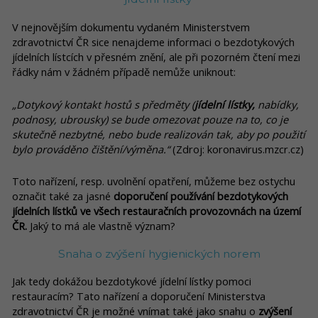
V nejnovějším dokumentu vydaném Ministerstvem
zdravotnictví ČR sice nenajdeme informaci o bezdotykových
jídelních lístcích v přesném znění, ale při pozorném čtení mezi
řádky nám v žádném případě nemůže uniknout:
„Dotykový kontakt hostů s předměty (
jídelní lístky,
nabídky,
podnosy, ubrousky) se bude omezovat pouze na to, co je
skutečně nezbytné, nebo bude realizován tak, aby po použití
bylo prováděno čištění/výměna.“
(Zdroj: koronavirus.mzcr.cz)
Toto nařízení, resp. uvolnění opatření, můžeme bez ostychu
označit také za jasné
doporučení používání bezdotykových
jídelních lístků ve všech restauračních provozovnách na území
ČR.
Jaký to má ale vlastně význam?
Snaha o zvýšení hygienických norem
Jak tedy dokážou bezdotykové jídelní lístky pomoci
restauracím? Tato nařízení a doporučení Ministerstva
zdravotnictví ČR je možné vnímat také jako snahu o
zvýšení