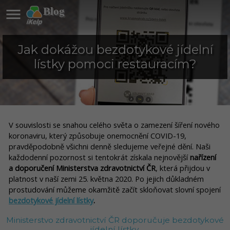

Blog
Jak dokážou bezdotykové jídelní
lístky pomoci restauracím?
V souvislosti se snahou celého světa o zamezení šíření nového
koronaviru, který způsobuje onemocnění COVID-19,
pravděpodobně všichni denně sledujeme veřejné dění. Naši
každodenní pozornost si tentokrát získala nejnovější
nařízení
a doporučení Ministerstva zdravotnictví ČR
, která přijdou v
platnost v naší zemi 25. května 2020. Po jejich důkladném
prostudování můžeme okamžitě začít skloňovat slovní spojení
bezdotykové jídelní lístky
.
Ministerstvo zdravotnictví ČR doporučuje bezdotykové
jídelní lístky