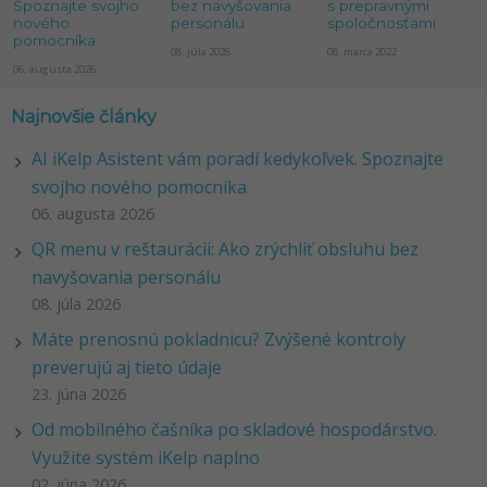
Spoznajte svojho
bez navyšovania
s prepravnými
nového
personálu
spoločnosťami
pomocníka
08. júla 2026
08. marca 2022
06. augusta 2026
Najnovšie články
AI iKelp Asistent vám poradí kedykoľvek. Spoznajte
svojho nového pomocníka
06. augusta 2026
QR menu v reštaurácii: Ako zrýchliť obsluhu bez
navyšovania personálu
08. júla 2026
Máte prenosnú pokladnicu? Zvýšené kontroly
preverujú aj tieto údaje
23. júna 2026
Od mobilného čašníka po skladové hospodárstvo.
Využite systém iKelp naplno
02. júna 2026