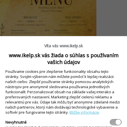
Víta vás www.ikelp.sk
www.ikelp.sk vás žiada o súhlas s používaním
vašich údajov
Používame cookies pre zlepšenie funkcionality obsahu tejto
stránky. Svojím výberom nám môžete pomôcť k lepšej realizácii
našich cieľov. Zlepšiť používanie stránky pomocou analytických
nástrojov pre anonymné sledovania používania jednotlivých
funkcionalít. Perzonalizovať obsah na základe vašej interakci a
preferovaných nastavení. Marketing zlepšiť cielenú reklamu a
relevantnú pre vás. Údaje tak môžu byť anonymne zdielané medzi
našich partnerov, ktorý nám dodávajú technologické vybavenie a
ívu môžete použiť vkusné dizajnové
softvér pre fungovanie tejto stránky.
Bližšie informácie
Ak však vehementne trváte na fotkách v
Nevyhnutné