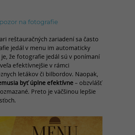
i pozor na fotografie
kari reštauračných zariadení sa často
afie jedál v menu im automaticky
je, že fotografie jedál sú v ponímaní
eľa efektívnejšie v rámci
znych letákov či bilbordov. Naopak,
musia byť úplne efektívne
– obzvlášť
rozmazané. Preto je väčšinou lepšie
sťoch.