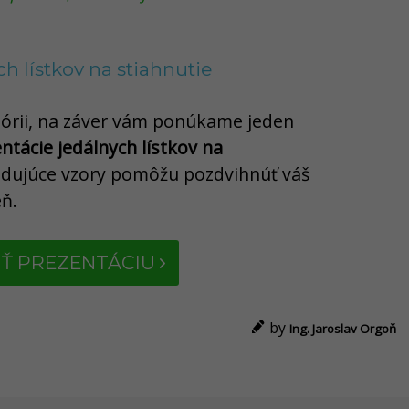
h lístkov na stiahnutie
teórii, na záver vám ponúkame jeden
ntácie jedálnych lístkov na
ledujúce vzory pomôžu pozdvihnúť váš
eň.
Ť PREZENTÁCIU
by
Ing. Jaroslav Orgoň