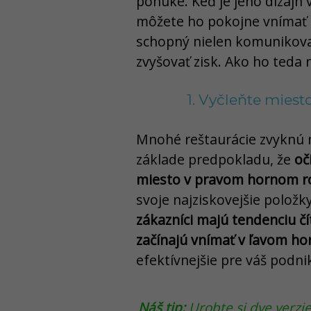
ponuke. Keď je jeho dizajn
môžete ho pokojne vnímať a
schopný nielen komunikovať 
zvyšovať zisk. Ako ho teda 
1. Vyčleňte mies
Mnohé reštaurácie zvyknú n
základe predpokladu, že
oč
miesto v pravom hornom r
svoje najziskovejšie položk
zákazníci majú tendenciu čít
začínajú vnímať v ľavom h
efektívnejšie pre váš podni
Náš tip:
Urobte si dve verzie