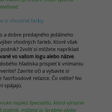
ateľnosť.
te si vhodné farby
o a dobre predajného jedálneho
výber vhodných farieb. Ktoré však
 podnik? Zvoliť si môžete napríklad
vané vo vašom logu alebo názve
.
dobého hľadiska prispieť k vnímaniu
eríte? Zavrite oči a vybavte si
 fastfoodové reťazce. Čo vidíte? No
i spájajú.
nuke nejakú špecialitu, ktorá výrazne
áš podnik, môžete ju farebne alebo