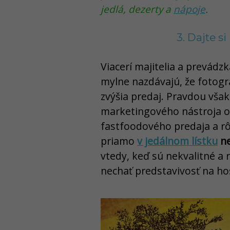
jedlá, dezerty a
nápoje
.
3. Dajte s
Viacerí majitelia a prevádz
mylne nazdávajú, že fotogr
zvýšia predaj. Pravdou však 
marketingového nástroja ov
fastfoodového predaja a rô
priamo
v jedálnom lístku
ne
vtedy, keď sú nekvalitné a 
nechať predstavivosť na ho