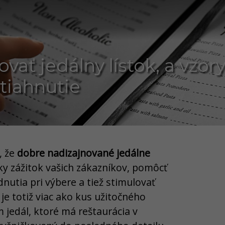
ovať jedálny lístok, a vzor
tiahnutie
, že
dobre nadizajnované jedálne
ky zážitok vašich zákazníkov, pomôcť
nutia pri výbere a tiež stimulovať
k je totiž viac ako kus užitočného
 jedál, ktoré má reštaurácia v