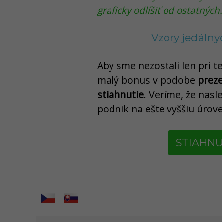
graficky odlíšiť od ostatných.
Vzory jedálnyc
Aby sme nezostali len pri 
malý bonus v podobe
preze
stiahnutie
. Veríme, že nas
podnik na ešte vyššiu úrov
STIAHNU