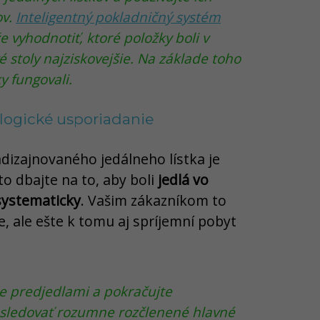
ov.
Inteligentný pokladničný systém
vyhodnotiť, ktoré položky boli v
 stoly najziskovejšie. Na základe toho
ky fungovali.
 logické usporiadanie
izajnovaného jedálneho lístka je
to dbajte na to, aby boli
jedlá vo
ystematicky
. Vašim zákazníkom to
e, ale ešte k tomu aj spríjemní pobyt
te predjedlami a pokračujte
nasledovať rozumne rozčlenené hlavné