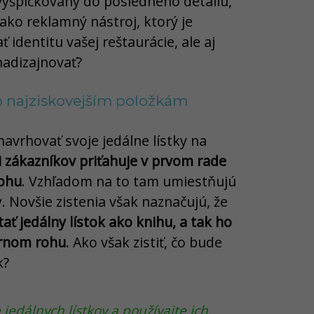
 vyšpičkovaný do posledného detailu,
ko reklamný nástroj, ktorý je
identitu vašej reštaurácie, ale aj
nadizajnovať?
to najziskovejším položkám
avrhovať svoje jedálne lístky na
i zákazníkov priťahuje v prvom rade
ohu
. Vzhľadom na to tam umiestňujú
y. Novšie zistenia však naznačujú, že
ať jedálny lístok ako knihu, a tak ho
ornom rohu
. Ako však zistiť, čo bude
k?
 jedálnych lístkov a používajte ich