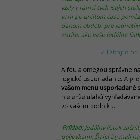
vždy v rámci tých istých stol
vám po určitom čase pomôže 
danom období pre jednotlivé
zistíte, ako vaše jedálne líst
2. Dbajte na
Alfou a omegou správne nad
logické usporiadanie. A pre
vašom menu usporiadané s
nielenže uľahčí vyhľadávani
vo vašom podniku.
Príklad:
Jedálny lístok začni
polievkami. Ďalej by mali 