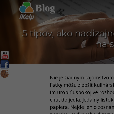
Blog
5 tipov, ako nadizajn
na s
Nie je žiadnym tajomstvom
lístky
môžu zlepšiť kulinárs
im urobiť uspokojivé rozhod
chuť do jedla. Jedálny lísto
papiera. Nejde len o zoznam