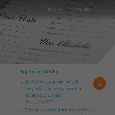
ÚVOD
PONUKA
y
Najnovšie články
AI iKelp Asistent vám poradí

kedykoľvek. Spoznajte svojho
nového pomocníka
06. augusta 2026
QR menu v reštaurácii: Ako zrýchliť