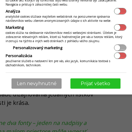
do rúk profesionálov alebo sa riaďte
sú cookie bez ktorých by funkčnosť tejto web stránky nemohla byť zabezpečené.
Navigácia a prístup k zákazníckej časti webu.
ia jedál
. V takých prípadoch však
Analýza
analytické cookies slúžiace majiteľom webstránok na porozumenie správania
ými a časovými nákladmi na tvorbu
návštevníkov webu zberom anonymizovaných údajov o ich aktivite na webe.
Marketing
cookies slúžia na sledovanie návštevníkov medzi webovými stránkami. Účelom je
zobrazenie relevatných reklám, ktoré sú hodnotnejšie pre vás a tvorcov reklám, ktorý
inzerujú na týchto a iných web stránkach z pohľadu vášho záujmu.
te sa na typografiu
Personalizovaný marketing
Personalizácia
ovali pozornosť fotografiám, sa
používanie služieb a nastavení len pre vás, ako jazyk, komunikácia textová s
obchodníkom, technikom.
iu. Základom je, aby ste si
vybrali
veľmi ľahko čitateľný
. V súvislosti s
Len nevyhnutné
Prijať všetko
e to nepreháňali s príliš okrasnými
ípade dizajnovania jedálnych lístkov
ti je krása.
e dva fonty – jeden na nadpisy a
 na malom priestore môže vyzerať