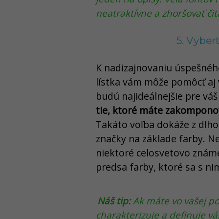
neatraktívne a zhoršovať čit
5. Vyber
K nadizajnovaniu úspešnéh
lístka vám môže pomôcť aj 
budú najideálnejšie pre váš
tie, ktoré máte zakompono
Takáto voľba dokáže z dlho
značky na základe farby. Nev
niektoré celosvetovo známe
predsa farby, ktoré sa s nim
Náš tip:
Ak máte vo vašej po
charakterizuje a definuje v