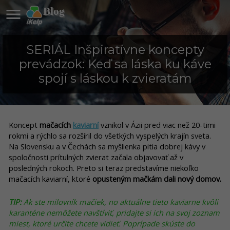

Blog
SERIÁL Inšpiratívne koncepty
prevádzok: Keď sa láska ku káve
spojí s láskou k zvieratám
Koncept
mačacích
kaviarní
vznikol v Ázii pred viac než 20-timi
rokmi a rýchlo sa rozšíril do všetkých vyspelých krajín sveta.
Na Slovensku a v Čechách sa myšlienka pitia dobrej kávy v
spoločnosti prítulných zvierat začala objavovať až v
posledných rokoch. Preto si teraz predstavíme niekoľko
mačacích kaviarní, ktoré
opusteným mačkám dali nový domov.
TIP:
Ak ste milovník mačiek, no aktuálne tieto kaviarne kvôli
karanténe nemôžete navštíviť, pridajte si ich na svoj zoznam
miest, ktoré určite chcete vidieť. Poprípade skúste do