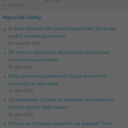
08. júla 2026
06. augusta 2026
Najnovšie články
AI iKelp Asistent vám poradí kedykoľvek. Spoznajte
svojho nového pomocníka
06. augusta 2026
QR menu v reštaurácii: Ako zrýchliť obsluhu bez
navyšovania personálu
08. júla 2026
Máte prenosnú pokladnicu? Zvýšené kontroly
preverujú aj tieto údaje
23. júna 2026
Od mobilného čašníka po skladové hospodárstvo.
Využite systém iKelp naplno
02. júna 2026
Pokuta za chýbajúcu diakritiku na doklade? Tieto