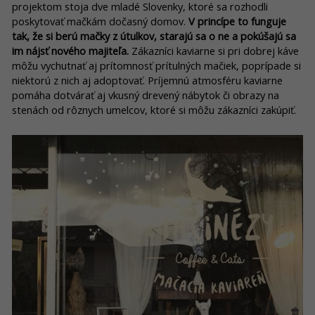
projektom stoja dve mladé Slovenky, ktoré sa rozhodli
poskytovať mačkám dočasný domov.
V princípe to funguje
tak, že si berú mačky z útulkov, starajú sa o ne a pokúšajú sa
im nájsť nového majiteľa.
Zákazníci kaviarne si pri dobrej káve
môžu vychutnať aj prítomnosť prítulných mačiek, poprípade si
niektorú z nich aj adoptovať. Príjemnú atmosféru kaviarne
pomáha dotvárať aj vkusný drevený nábytok či obrazy na
stenách od rôznych umelcov, ktoré si môžu zákazníci zakúpiť.