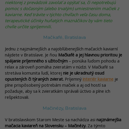
niektorej z prevádzok zavolať a opýtať sa, či nepotrebujú
pomoc s dočasným (alebo trvalým) umiestnením mačiek z
kaviarne. Keď trávite v týchto chvíľach veľa času doma,
terapeutické účinky huňatých maznáčikov by vám tieto
chvíle určite spríjemnili.
Mačkafé, Bratislava
Jednu z najznámejších a najobľúbenejších mačacích kaviarní
nájdete v Bratislave. Je ňou
Mačkafé a jej hlavnou prioritou je
spájanie príjemného s užitočným
– ponúka ľuďom pohodu a
relax a zároveň pomáha zvieratám v núdzi. V Mačkafé sa
stretáva komunita ľudí, ktorej
nie je ukradnutý osud
opustených či týraných zvierat.
Príjemný
interiér kaviarne
je
plne prispôsobený potrebám mačiek a aj od hostí sa
požaduje, aby sa k zvieratkám správali úctivo a plne ich
rešpektovali.
Mačinézy, Bratislava
V bratislavskom Starom Meste sa nachádza asi
najznámejšia
mačacia kaviareň na Slovensku – Mačinézy.
Za týmto