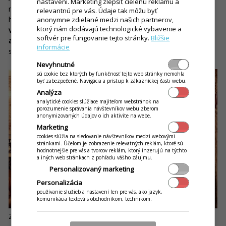
nastavení. Marketing zlepšiť cielenú reklamu a
milovníkom mačiek, určite navštívte aj Kavárnu Kočičí v
relevantnú pre vás. Údaje tak môžu byť
historickom centre Prahy.
Vegetariánsky podnik ponúka
anonymne zdielané medzi našich partnerov,
ktorý nám dodávajú technologické vybavenie a
vegetariánske, vegánske a raw dobroty, dokonca každý deň
softvér pre fungovanie tejto stránky.
Bližšie
aj polievku z vlastnej kuchyne.
O pohodovú atmosféru sa tu
informácie
stará deväť mačiek, s ktorými sa môžete pomaznať.
Nevyhnutné
sú cookie bez ktorých by funkčnosť tejto web stránky nemohla
byť zabezpečené. Navigácia a prístup k zákazníckej časti webu.
Analýza
analytické cookies slúžiace majiteľom webstránok na
porozumenie správania návštevníkov webu zberom
anonymizovaných údajov o ich aktivite na webe.
Marketing
cookies slúžia na sledovanie návštevníkov medzi webovými
stránkami. Účelom je zobrazenie relevatných reklám, ktoré sú
hodnotnejšie pre vás a tvorcov reklám, ktorý inzerujú na týchto
a iných web stránkach z pohľadu vášho záujmu.
Personalizovaný marketing
Personalizácia
používanie služieb a nastavení len pre vás, ako jazyk,
komunikácia textová s obchodníkom, technikom.
Zdroj: kavarnakocici.com