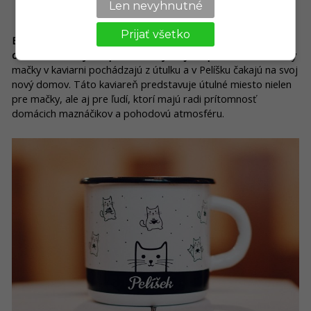
Len nevyhnutné
Pelíšek – kočičí kavárna, Brno
Prijať všetko
Brnenský Pelíšek ponúka nielen skvelú výberovú kávu a
domáce zákusky, ale predovšetkým aj adopciu mačiek.
Všetky
mačky v kaviarni pochádzajú z útulku a v Pelíšku čakajú na svoj
nový domov. Táto kaviareň predstavuje útulné miesto nielen
pre mačky, ale aj pre ľudí, ktorí majú radi prítomnosť
domácich maznáčikov a pohodovú atmosféru.