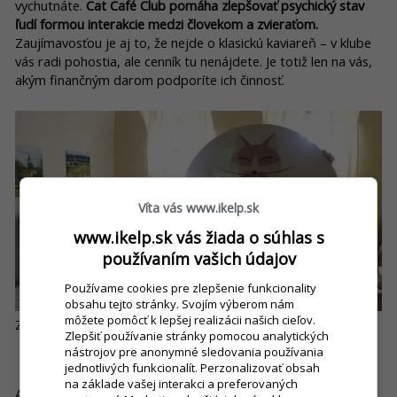
vychutnáte.
Cat Café Club pomáha zlepšovať psychický stav
ľudí formou interakcie medzi človekom a zvieraťom.
Zaujímavosťou je aj to, že nejde o klasickú kaviareň – v klube
vás radi pohostia, ale cenník tu nenájdete. Je totiž len na vás,
akým finančným darom podporíte ich činnosť.
Víta vás www.ikelp.sk
www.ikelp.sk vás žiada o súhlas s
používaním vašich údajov
Používame cookies pre zlepšenie funkcionality
obsahu tejto stránky. Svojím výberom nám
môžete pomôcť k lepšej realizácii našich cieľov.
Zdroj: Facebook Cat Café Club Poprad
Zlepšiť používanie stránky pomocou analytických
nástrojov pre anonymné sledovania používania
Kavárna Kočičí, Praha
jednotlivých funkcionalít. Perzonalizovať obsah
na základe vašej interakci a preferovaných
Ak si radi vychutnávate dobrú kávu a zároveň ste aj