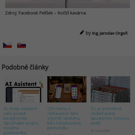
Zdroj: Facebook Pelíšek – Kočičí kavárna
by
Ing. Jaroslav Orgoň
Podobné články
AI iKelp Asistent
QR menu v
Čo je potrebné
vám poradí
reštaurácii: Ako
vedieť pred
kedykoľvek.
zrýchliť obsluhu
spustením rozvozu
Spoznajte svojho
bez navyšovania
jedál
nového
personálu
20. marca 2022
pomocníka