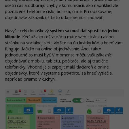
ušetrí čas a odbúrajú chyby v komunikácii, ako napríklad zle
poznačené telefónne číslo, adresa, či iné. Pri opakovanej
objednávke zákazník už tieto údaje nemusí zadávať.
Navyše celý donáškový
systém sa musí dať spustiť na jedno
kliknutie
. Keď už ako reštaurácia máte web stránku alebo
stránku na sociálnej sieti, vložíte na ňu krátky kód a hneď vám
funguje tlačidlo na online objednávanie. Áno, takto
jednoduché to musí byť. V momente môžu vaši zákazníci
objednávať z mobilu, tabletu, počítača, ale aj tradične
telefonicky. Vhodné je si zapojiť malú tlačiareň a online
objednávky, ktoré v systéme potvrdíte, sa hneď vytlačia,
napríklad priamo v kuchyni.