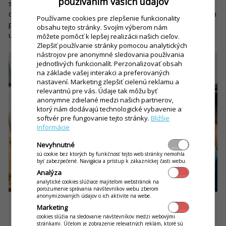
používaním vašich údajov
suma objednávky čo najvyššia. A tu telefonické preberanie
objednávky zlyháva najviac. Operátor objednávku väčšinou len
Používame cookies pre zlepšenie funkcionality
preberie, nemá čas byť obchodníkom. Ale toto môže systém
obsahu tejto stránky. Svojím výberom nám
urobiť za vás.
môžete pomôcť k lepšej realizácii našich cieľov.
Zlepšiť používanie stránky pomocou analytických
nástrojov pre anonymné sledovania používania
jednotlivých funkcionalít. Perzonalizovať obsah
na základe vašej interakci a preferovaných
nastavení. Marketing zlepšiť cielenú reklamu a
relevantnú pre vás. Údaje tak môžu byť
anonymne zdielané medzi našich partnerov,
ktorý nám dodávajú technologické vybavenie a
softvér pre fungovanie tejto stránky.
Bližšie
informácie
Nevyhnutné
sú cookie bez ktorých by funkčnosť tejto web stránky nemohla
byť zabezpečené. Navigácia a prístup k zákazníckej časti webu.
Analýza
analytické cookies slúžiace majiteľom webstránok na
porozumenie správania návštevníkov webu zberom
anonymizovaných údajov o ich aktivite na webe.
On-line marketing je najefektívnejšia a najlacnejšia cesta
Marketing
získavania nových zákazníkov
cookies slúžia na sledovanie návštevníkov medzi webovými
stránkami. Účelom je zobrazenie relevatných reklám, ktoré sú