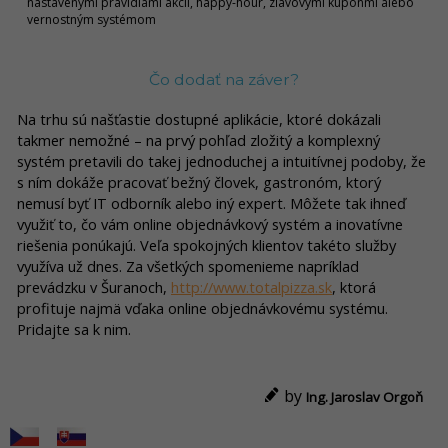
nastavenými pravidlami akcií, happy-hour, zľavovými kupónmi alebo
vernostným systémom
Čo dodať na záver?
Na trhu sú našťastie dostupné aplikácie, ktoré dokázali
takmer nemožné – na prvý pohľad zložitý a komplexný
systém pretavili do takej jednoduchej a intuitívnej podoby, že
s ním dokáže pracovať bežný človek, gastronóm, ktorý
nemusí byť IT odborník alebo iný expert. Môžete tak ihneď
využiť to, čo vám online objednávkový systém a inovatívne
riešenia ponúkajú. Veľa spokojných klientov takéto služby
využíva už dnes. Za všetkých spomenieme napríklad
prevádzku v Šuranoch,
http://www.totalpizza.sk
, ktorá
profituje najmä vďaka online objednávkovému systému.
Pridajte sa k nim.
by
Ing. Jaroslav Orgoň