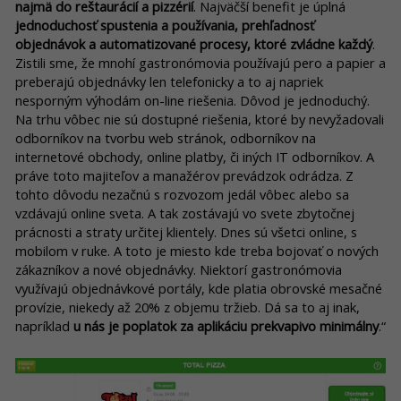
najmä do reštaurácií a pizzérií
. Najväčší benefit je úplná
jednoduchosť spustenia a používania, prehľadnosť
objednávok a automatizované procesy, ktoré zvládne každý
.
Zistili sme, že mnohí gastronómovia používajú pero a papier a
preberajú objednávky len telefonicky a to aj napriek
nesporným výhodám on-line riešenia. Dôvod je jednoduchý.
Na trhu vôbec nie sú dostupné riešenia, ktoré by nevyžadovali
odborníkov na tvorbu web stránok, odborníkov na
internetové obchody, online platby, či iných IT odborníkov. A
práve toto majiteľov a manažérov prevádzok odrádza. Z
tohto dôvodu nezačnú s rozvozom jedál vôbec alebo sa
vzdávajú online sveta. A tak zostávajú vo svete zbytočnej
prácnosti a straty určitej klientely. Dnes sú všetci online, s
mobilom v ruke. A toto je miesto kde treba bojovať o nových
zákazníkov a nové objednávky. Niektorí gastronómovia
využívajú objednávkové portály, kde platia obrovské mesačné
provízie, niekedy až 20% z objemu tržieb. Dá sa to aj inak,
napríklad
u nás je poplatok za aplikáciu prekvapivo minimálny
.“