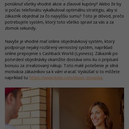
ponúknuť všetky vhodné akcie a zľavové kupóny? Alebo že by
si počas telefonátu vykalkuloval optimálnu stratégiu, aby si
zákazník objednal za čo najvyššiu sumu? Toto je dôvod, prečo
potrebujete systém, ktorý toto všetko spraví za vás a za
zlomok sekundy.
Navyše je vhodné mať online objednávkový systém, ktorý
podporuje nejaký rozšírený vernostný systém, napríklad
online prepojenie s Cashback World (Lyoness). Zákazník po
potvrdení objednávky okamžite dostáva sms-ku o pripísaní
bonusu za zrealizovaný nákup. Toto malé potešenie je silná
motivácia zákazníkov sa k vám vracať. Vyskúšať si to môžete
napríklad tu:
https://www.ikelp.com/skusit-donaska
.