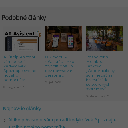
Podobné články
AI iKelp Asistent
QR menu v
Rozhovor s
vám poradí
reštaurácii: Ako
Monikou
kedykoľvek.
zrýchliť obsluhu
Ježkovou:
Spoznajte svojho
bez navyšovania
„Odporučila by
nového
personálu
som nebáť sa
pomocníka
investícií do
08. júla 2026
softvérových
06. augusta 2026
systémov“
16. decembra 2021
Najnovšie články
AI iKelp Asistent vám poradí kedykoľvek. Spoznajte
svojho nového pomocníka