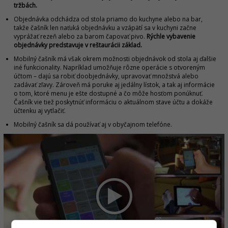
tržbách.
Objednávka odchádza od stola priamo do kuchyne alebo na bar,
takže čašník len naťuká objednávku a vzápätí sa v kuchyni začne
vyprážať rezeň alebo za barom čapovať pivo.
Rýchle vybavenie
objednávky predstavuje v reštaurácii základ.
Mobilný čašník má však okrem možnosti objednávok od stola aj ďalšie
iné funkcionality. Napríklad umožňuje rôzne operácie s otvoreným
účtom – dajú sa robiť doobjednávky, upravovať množstvá alebo
zadávať zľavy. Zároveň má poruke aj jedálny lístok, a tak aj informácie
o tom, ktoré menu je ešte dostupné a čo môže hosťom ponúknuť.
Čašník vie tiež poskytnúť informáciu o aktuálnom stave účtu a dokáže
účtenku aj vytlačiť.
Mobilný čašník sa dá používať aj v obyčajnom telefóne.