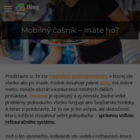

Blog
Mobilný čašník – máte ho?
Predstavte si, že ste
majiteľom gastroprevádzky
, v ktorej ide
všetko ako po masle. Podnik dosahuje pekné
zisky
, má dobré
meno, dokáže obstáť v konkurencii mnohých ďalších
prevádzok.
Personál
je spokojný a vy nemáte žiadne veľké
problémy. Jednoducho všetko funguje ako švajčiarske hodinky.
A teraz si predstavte, že to nie je len utópia, ale skutočnosť,
ktorú môžete dosiahnuť veľmi jednoducho –
správnou voľbou
reštauračného systému.
Veď si len spomeňte, koľkokrát ste sedeli v reštaurácii, ktorá