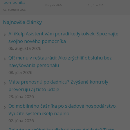
pomocníka
08. júla 2026
23. júna 2026
06. augusta 2026
Najnovšie články
AI iKelp Asistent vám poradí kedykoľvek. Spoznajte
svojho nového pomocníka
06. augusta 2026
QR menu v reštaurácii: Ako zrýchliť obsluhu bez
navyšovania personálu
08. júla 2026
Máte prenosnú pokladnicu? Zvýšené kontroly
preverujú aj tieto údaje
23. júna 2026
Od mobilného čašníka po skladové hospodárstvo.
Využite systém iKelp naplno
02. júna 2026
Pokuta za chýbajúcu diakritiku na doklade? Tieto