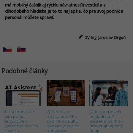
má mobilný čašník aj rýchlu návratnosť investícií a z
dlhodobého hľadiska je to to najlepšie, čo pre svoj podnik a
personál môžete spraviť.
by
Ing. Jaroslav Orgoň
Podobné články
AI iKelp Asistent
QR menu v
Máte prenosnú
vám poradí
reštaurácii: Ako
pokladnicu?
kedykoľvek.
zrýchliť obsluhu
Zvýšené kontroly
Spoznajte svojho
bez navyšovania
preverujú aj tieto
nového
personálu
údaje