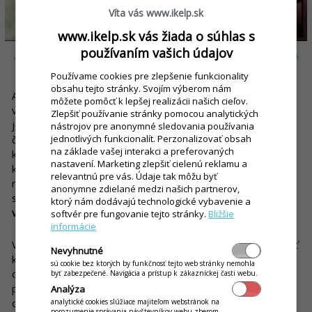
Víta vás www.ikelp.sk
www.ikelp.sk vás žiada o súhlas s
používaním vašich údajov
Ako funguje reštaurácia s mobilným čašníkom a ako
bez neho?
Používame cookies pre zlepšenie funkcionality
obsahu tejto stránky. Svojím výberom nám
Ak je gastroprevádzka vybavená mobilnými čašníkmi, tak si
môžete pomôcť k lepšej realizácii našich cieľov.
vaša obsluha nemusí pamätať ani zapisovať objednávky
Zlepšiť používanie stránky pomocou analytických
jednotlivých
hostí
. Obsluha jednoducho využije mobilného
nástrojov pre anonymné sledovania používania
jednotlivých funkcionalít. Perzonalizovať obsah
čašníka priamo pri stole a objednávka odchádza rovno do
na základe vašej interakci a preferovaných
kuchyne, kde sa začne pracovať na jej vybavení. Všetky úkony,
nastavení. Marketing zlepšiť cielenú reklamu a
ktoré čašník predtým vykonával pri bare na dotykovom PC,
relevantnú pre vás. Údaje tak môžu byť
môže teraz vykonávať kdekoľvek – na terase, medzi stolmi,
anonymne zdielané medzi našich partnerov,
skrátka v rajóne.
Toto riešenie je jednoduché a vhodné do
ktorý nám dodávajú technologické vybavenie a
všetkých reštauračných zariadení – veľkých aj menších.
softvér pre fungovanie tejto stránky.
Bližšie
informácie
V reštauráciách bez mobilného čašníka musí obsluha odbiehať
Nevyhnutné
k baru a zadávať objednávky do dotykového PC. Čašník si
sú cookie bez ktorých by funkčnosť tejto web stránky nemohla
objednávky musí zapisovať, alebo si ich dokonca pamätať. A
byť zabezpečené. Navigácia a prístup k zákazníckej časti webu.
práve v tejto chvíli dochádza k najčastejším chybám pri
Analýza
objednávkach, ale aj k
stratám na tržbách
. Čašník si niekedy
analytické cookies slúžiace majiteľom webstránok na
porozumenie správania návštevníkov webu zberom