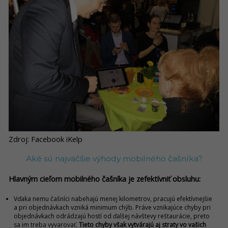
Zdroj: Facebook iKelp
Aké sú najväčšie výhody mobilného čašníka?
Hlavným cieľom mobilného čašníka je zefektívniť obsluhu:
Vďaka nemu čašníci nabehajú menej kilometrov, pracujú efektívnejšie
a pri objednávkach vzniká minimum chýb. Práve vznikajúce chyby pri
objednávkach odrádzajú hostí od ďalšej návštevy reštaurácie, preto
sa im treba vyvarovať.
Tieto chyby však vytvárajú aj straty vo vašich