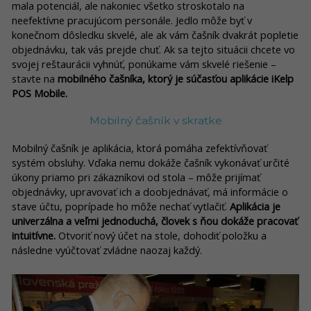
mala potenciál, ale nakoniec všetko stroskotalo na
neefektívne pracujúcom personále. Jedlo môže byť v
konečnom dôsledku skvelé, ale ak vám čašník dvakrát popletie
objednávku, tak vás prejde chuť. Ak sa tejto situácii chcete vo
svojej reštaurácii vyhnúť, ponúkame vám skvelé riešenie –
stavte na
mobilného čašníka, ktorý je súčasťou aplikácie iKelp
POS Mobile.
Mobilný čašník v skratke
Mobilný čašník je aplikácia, ktorá pomáha zefektívňovať
systém obsluhy. Vďaka nemu dokáže čašník vykonávať určité
úkony priamo pri zákazníkovi od stola – môže prijímať
objednávky, upravovať ich a doobjednávať, má informácie o
stave účtu, poprípade ho môže nechať vytlačiť.
Aplikácia je
univerzálna a veľmi jednoduchá, človek s ňou dokáže pracovať
intuitívne.
Otvoriť nový účet na stole, dohodiť položku a
následne vyúčtovať zvládne naozaj každý.