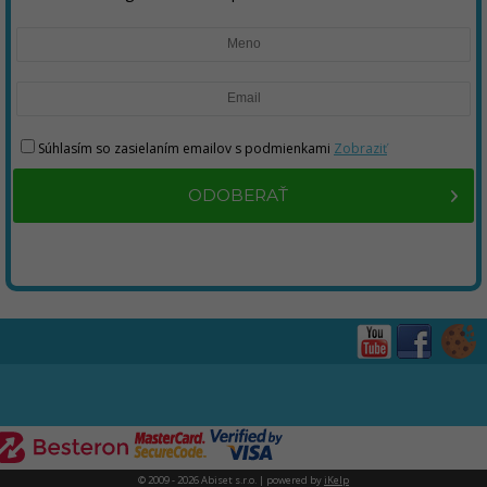
Súhlasím so zasielaním emailov s podmienkami
Zobraziť
ODOBERAŤ
© 2009 - 2026 Abiset s.r.o. | powered by
iKelp