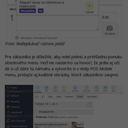
Foto: Našepkávač názvov jedál
Pre zákazníka je dôležité, aby videl peknú a prehľadnú ponuku
obedového menu. Veď nie nadarmo sa hovorí, že jedia aj oči.
Ak si už dáte tú námahu a vytvoríte si v iKelp POS Mobile
menu, pridajte aj kvalitné obrázky, ktoré zákazníkov zaujmú.