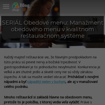

Blog
SERIÁL Obedové menu: Manažment
obedového menu v kvalitnom
reštauračnom systéme
Každý majiteľ reštaurácie vie, že hlavným predpokladom na
túto prácu sú pevné nervy a božská trpezlivosť. V
gastropodnikaní je to jednoducho nevyhnutné. Konkurencia je
veľká a ani chutné jedlo a skvelé ceny nie sú vždy zárukou
úspechu. A tak sa musíte vedieť obracať.
Prichádzať s novými
nápadmi a byť
nápaditý nielen v kuchyni
, ale aj v manažovaní
celého podniku.
Mnoho reštaurácií si zakladá hlavne na obedovom menu,
pretože to je položka, z ktorej vedia veľa vyťažiť.
Práve s