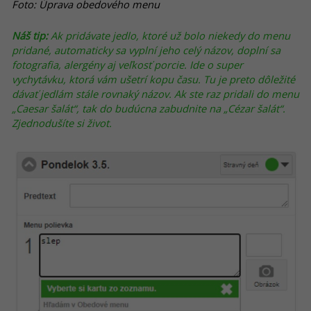
Foto: Úprava obedového menu
Náš tip:
Ak pridávate jedlo, ktoré už bolo niekedy do menu
pridané, automaticky sa vyplní jeho celý názov, doplní sa
fotografia, alergény aj veľkosť porcie. Ide o super
vychytávku, ktorá vám ušetrí kopu času. Tu je preto dôležité
dávať jedlám stále rovnaký názov. Ak ste raz pridali do menu
„Caesar šalát“, tak do budúcna zabudnite na „Cézar šalát“.
Zjednodušíte si život.