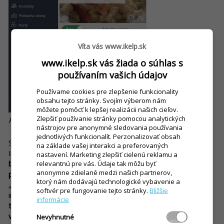
Víta vás www.ikelp.sk
www.ikelp.sk vás žiada o súhlas s
používaním vašich údajov
Používame cookies pre zlepšenie funkcionality
obsahu tejto stránky. Svojím výberom nám
môžete pomôcť k lepšej realizácii našich cieľov.
Zlepšiť používanie stránky pomocou analytických
Foto: Možnosti a nastavenia v systéme iKelp POS Mobile
nástrojov pre anonymné sledovania používania
jednotlivých funkcionalít. Perzonalizovať obsah
Súčasťou vašej ponuky obedového menu na webe,
na základe vašej interakci a preferovaných
Inteligentnom stole alebo už spomínanom Facebooku
môžu
nastavení. Marketing zlepšiť cielenú reklamu a
byť aj doplnkové informácie
.
Ide o informatívny text, ktorý sa
relevantnú pre vás. Údaje tak môžu byť
anonymne zdielané medzi našich partnerov,
pri ponuke zobrazí
, napr. „Dnes limonáda zdarma“ alebo
ktorý nám dodávajú technologické vybavenie a
„Koláčiky 2+1 zdarma“. Je však naozaj len na vás, či možnosť
softvér pre fungovanie tejto stránky.
Bližšie
informatívneho textu budete využívať.
Zároveň sa dá pridať
informácie
text aj na začiatok a koniec týždenného menu. Reštaurácie to
využívajú predovšetkým na informácie o cene donášky.
Nevyhnutné