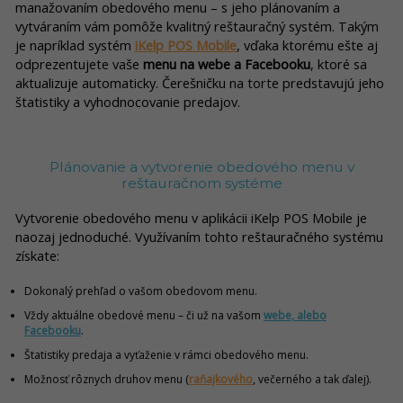
manažovaním obedového menu – s jeho plánovaním a
vytváraním vám pomôže kvalitný reštauračný systém. Takým
je napríklad systém
iKelp POS Mobile
, vďaka ktorému ešte aj
odprezentujete vaše
menu na webe a Facebooku
, ktoré sa
aktualizuje automaticky. Čerešničku na torte predstavujú jeho
štatistiky a vyhodnocovanie predajov.
Plánovanie a vytvorenie obedového menu v
reštauračnom systéme
Vytvorenie obedového menu v aplikácii iKelp POS Mobile je
naozaj jednoduché. Využívaním tohto reštauračného systému
získate:
Dokonalý prehľad o vašom obedovom menu.
Vždy aktuálne obedové menu – či už na vašom
webe, alebo
Facebooku
.
Štatistiky predaja a vyťaženie v rámci obedového menu.
Možnosť rôznych druhov menu (
raňajkového
, večerného a tak ďalej).