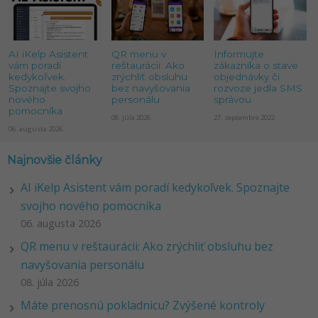
AI iKelp Asistent
QR menu v
Informujte
vám poradí
reštaurácii: Ako
zákazníka o stave
kedykoľvek.
zrýchliť obsluhu
objednávky či
Spoznajte svojho
bez navyšovania
rozvoze jedla SMS
nového
personálu
správou
pomocníka
08. júla 2026
27. septembra 2022
06. augusta 2026
Najnovšie články
AI iKelp Asistent vám poradí kedykoľvek. Spoznajte
svojho nového pomocníka
06. augusta 2026
QR menu v reštaurácii: Ako zrýchliť obsluhu bez
navyšovania personálu
08. júla 2026
Máte prenosnú pokladnicu? Zvýšené kontroly