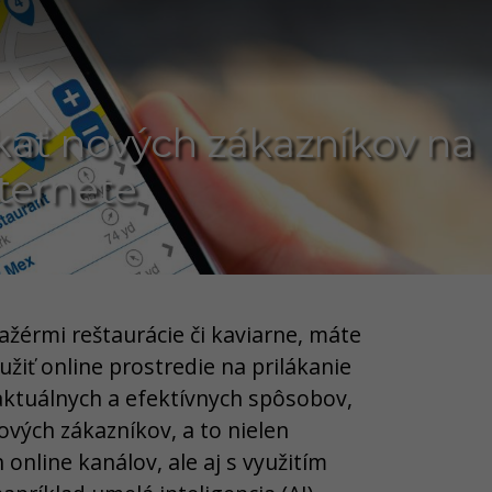
kať nových zákazníkov na
ternete
ažérmi reštaurácie či kaviarne, máte
žiť online prostredie na prilákanie
aktuálnych a efektívnych spôsobov,
vých zákazníkov, a to nielen
online kanálov, ale aj s využitím