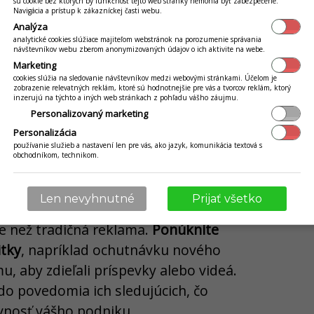
sú cookie bez ktorých by funkčnosť tejto web stránky nemohla byť zabezpečené.
Navigácia a prístup k zákazníckej časti webu.
zne zlepšuje cielenie reklám.
Na
Analýza
oužívateľov dokáže osloviť tých
analytické cookies slúžiace majiteľom webstránok na porozumenie správania
návštevníkov webu zberom anonymizovaných údajov o ich aktivite na webe.
ase, napríklad niekoho, kto práve
Marketing
yše AI môže automatizovať odpovede
cookies slúžia na sledovanie návštevníkov medzi webovými stránkami. Účelom je
zobrazenie relevatných reklám, ktoré sú hodnotnejšie pre vás a tvorcov reklám, ktorý
edníctvom chatbotov, čím šetrí váš
inzerujú na týchto a iných web stránkach z pohľadu vášho záujmu.
Personalizovaný marketing
.
Personalizácia
používanie služieb a nastavení len pre vás, ako jazyk, komunikácia textová s
obchodníkom, technikom.
sieťami netreba zabúdať ani na
ybudované dôveryhodné publikum.
Len nevyhnutné
Prijať všetko
ich profily často dokážu prilákať
ie než tradičná reklama.
Ponúknite
itky
, napríklad ochutnávku nového
u, aby zdieľali príspevky alebo videá.
do povedomia ich sledujúcich, čo
vnosť vášho podniku.