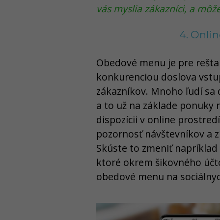
vás myslia zákazníci, a môž
4. Onli
Obedové menu je pre rešta
konkurenciou doslova vstu
zákazníkov. Mnoho ľudí sa 
a to už na základe ponuky n
dispozícii v online prostred
pozornosť návštevníkov a z
Skúste to zmeniť napríklad
ktoré okrem šikovného účt
obedové menu na sociálnych