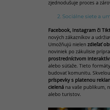
zjednodušuje proces a záro
2. Sociálne siete a u
Facebook, Instagram či Tik
nových zákazníkov a udržiav
Umožňujú nielen
zdieľať o
noviniek po zákulisie príprav
prostredníctvom interaktí
alebo súťaže. Tieto formá
budovať komunitu. Skvelou
príspevky s platenou rekl
cielená
na vaše publikum, n
alebo turistov.