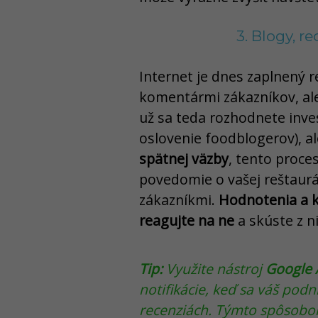
3. Blogy, r
Internet je dnes zaplnený 
komentármi zákazníkov, ale
už sa teda rozhodnete inve
oslovenie foodblogerov), a
spätnej väzby
, tento proce
povedomie o vašej reštauráci
zákazníkmi.
Hodnotenia a 
reagujte na ne
a skúste z n
Tip:
Využite nástroj
Google 
notifikácie, keď sa váš pod
recenziách. Týmto spôsobom