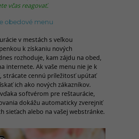
ete včas reagovať.
ne obedové menu
urácie v mestách s veľkou
penkou k získaniu nových
dnes rozhoduje, kam zájdu na obed,
a internete. Ak vaše menu nie je k
í, strácate cennú príležitosť upútať
ískať ich ako nových zákazníkov.
 vďaka softvérom pre reštaurácie,
ovania dokážu automaticky zverejniť
 sieťach alebo na vašej webstránke.