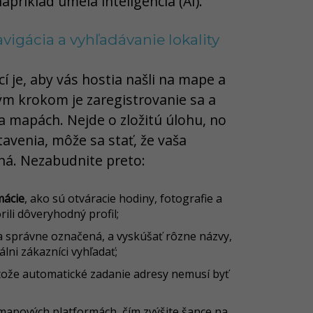
apríklad umelá inteligencia (AI).
avigácia a vyhľadávanie lokality
cí je, aby vás hostia našli na mape a
vým krokom je zaregistrovanie sa a
 mapách. Nejde o zložitú úlohu, no
avenia, môže sa stať, že vaša
ná. Nezabudnite preto:
mácie
, ako sú otváracie hodiny, fotografie a
rili dôveryhodný profil;
ita správne označená, a vyskúšať rôzne názvy,
lni zákazníci vyhľadať;
etože automatické zadanie adresy nemusí byť
h mapových platformách, čím zvýšite šance na