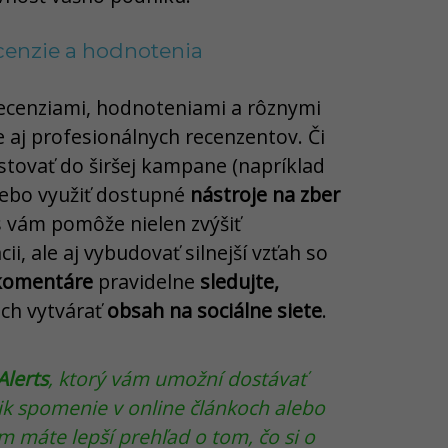
ecenzie a hodnotenia
recenziami, hodnoteniami a rôznymi
 aj profesionálnych recenzentov. Či
stovať do širšej kampane (napríklad
lebo využiť dostupné
nástroje na zber
s vám pomôže nielen zvýšiť
i, ale aj vybudovať silnejší vzťah so
komentáre
pravidelne
sledujte,
ich vytvárať
obsah na sociálne siete
.
Alerts
, ktorý vám umožní dostávať
nik spomenie v online článkoch alebo
 máte lepší prehľad o tom, čo si o