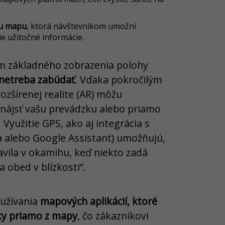
nu mapu
, ktorá návštevníkom umožní
ie užitočné informácie.
m základného zobrazenia polohy
é netreba zabúdať
. Vďaka pokročilým
zšírenej realite (AR) môžu
e nájsť vašu prevádzku alebo priamo
. Využitie GPS, ako aj integrácia s
a alebo Google Assistant) umožňujú,
avila v okamihu, keď niekto zadá
 obed v blízkosti“.
yužívania
mapových aplikácií, ktoré
ky priamo z mapy
, čo zákazníkovi