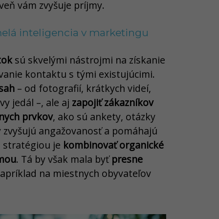
veň vám zvyšuje príjmy.
melá inteligencia v marketingu
tok
sú skvelými nástrojmi na získanie
anie kontaktu s tými existujúcimi.
bsah
– od fotografií, krátkych videí,
y jedál –, ale aj
zapojiť zákazníkov
vnych prvkov
, ako sú ankety, otázky
ty zvyšujú angažovanosť a pomáhajú
 stratégiou je
kombinovať organické
amou
. Tá by však mala byť
presne
apríklad na miestnych obyvateľov