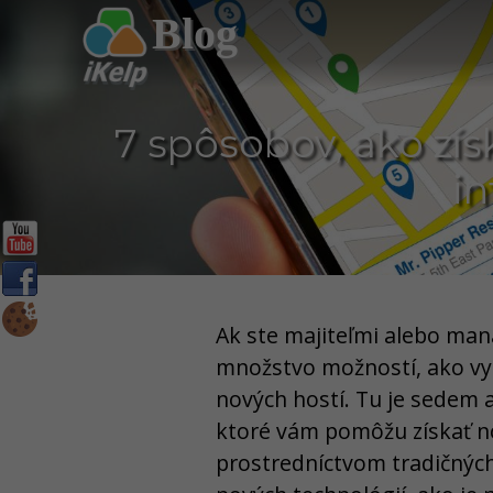
Blog
7 spôsobov, ako zís
in
Ak ste majiteľmi alebo man
množstvo možností, ako vyu
nových hostí. Tu je sedem 
ktoré vám pomôžu získať no
prostredníctvom tradičných 