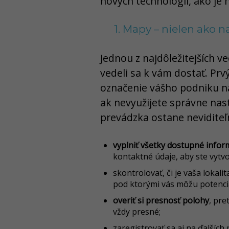
nových technológií, ako je n
1. Mapy – nielen ako n
Jednou z najdôležitejších ve
vedeli sa k vám dostať. Pr
označenie vášho podniku na
ak nevyužijete správne nast
prevádzka ostane neviditeľ
vyplniť všetky dostupné infor
kontaktné údaje, aby ste vytvo
skontrolovať, či je vaša lokal
pod ktorými vás môžu potenciá
overiť si presnosť polohy
, pr
vždy presné;
zaregistrovať sa aj na ďalšíc