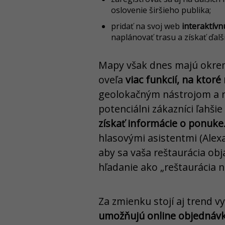
oslovenie širšieho publika;
pridať na svoj web
interaktív
naplánovať trasu a získať ďalš
Mapy však dnes majú okre
oveľa
viac funkcií, na ktor
geolokačným nástrojom a ro
potenciálni zákazníci ľahši
získať informácie o ponuke
hlasovými asistentmi (Alex
aby sa vaša reštaurácia obj
hľadanie ako „reštaurácia na
Za zmienku stojí aj trend v
umožňujú online objednáv