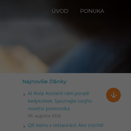
ÚVOD
PONUKA
Najnovšie články
AI iKelp Asistent vám poradí

kedykoľvek. Spoznajte svojho
nového pomocníka
06. augusta 2026
QR menu v reštaurácii: Ako zrýchliť