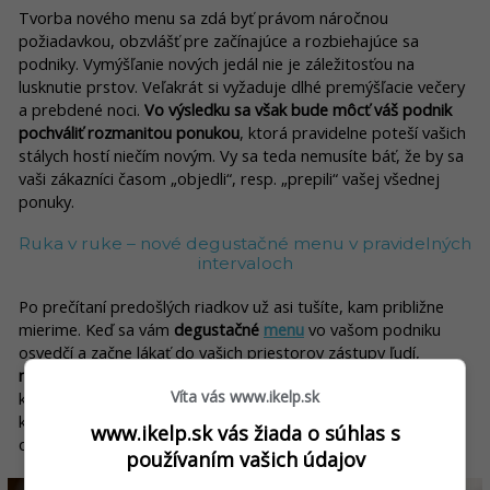
Tvorba nového menu sa zdá byť právom náročnou
požiadavkou, obzvlášť pre začínajúce a rozbiehajúce sa
podniky. Vymýšľanie nových jedál nie je záležitosťou na
lusknutie prstov. Veľakrát si vyžaduje dlhé premýšľacie večery
a prebdené noci.
Vo výsledku sa však bude môcť váš podnik
pochváliť rozmanitou ponukou
, ktorá pravidelne poteší vašich
stálych hostí niečím novým. Vy sa teda nemusíte báť, že by sa
vaši zákazníci časom „objedli“, resp. „prepili“ vašej všednej
ponuky.
Ruka v ruke – nové degustačné menu v pravidelných
intervaloch
Po prečítaní predošlých riadkov už asi tušíte, kam približne
mierime. Keď sa vám
degustačné
menu
vo vašom podniku
osvedčí a začne lákať do vašich priestorov zástupy ľudí,
môžete ho vyskúšať aj meniť, dopĺňať či upravovať
. Hostia,
Víta vás www.ikelp.sk
ktorí vás už raz navštívili a chutilo im, budú zvedaví na nové
kombinácie, a noví zákazníci, ktorí u vás ešte neboli, budú plní
www.ikelp.sk vás žiada o súhlas s
očakávaní.
používaním vašich údajov