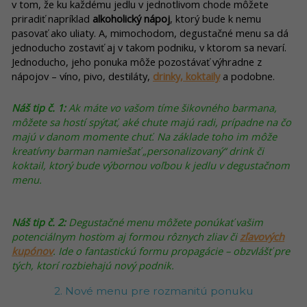
v tom, že ku každému jedlu v jednotlivom chode môžete
priradiť napríklad
alkoholický nápoj
, ktorý bude k nemu
pasovať ako uliaty. A, mimochodom, degustačné menu sa dá
jednoducho zostaviť aj v takom podniku, v ktorom sa nevarí.
Jednoducho, jeho ponuka môže pozostávať výhradne z
nápojov – víno, pivo, destiláty,
drinky, koktaily
a podobne.
Náš tip č. 1:
Ak máte vo vašom tíme šikovného barmana,
môžete sa hostí spýtať, aké chute majú radi, prípadne na čo
majú v danom momente chuť. Na základe toho im môže
kreatívny barman namiešať „personalizovaný“ drink či
koktail, ktorý bude výbornou voľbou k jedlu v degustačnom
menu.
Náš tip č. 2:
Degustačné menu môžete ponúkať vašim
potenciálnym hosťom aj formou rôznych zliav či
zľavových
kupónov
. Ide o fantastickú formu propagácie – obzvlášť pre
tých, ktorí rozbiehajú nový podnik.
2. Nové menu pre rozmanitú ponuku