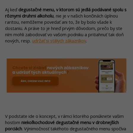
Aj keď
degustačné menu, v ktorom sú jedlá podávané spolu s
rôznymi druhmi alkoholu
, nie je v našich končinách úplnou
raritou, nemôžeme povedať ani to, že by bolo všade k
dostaniu. A práve to je hneď prvým dôvodom, prečo by ste
ním mohli zabodovať vo vašom podniku a pritiahnuť tak doň
nových, resp.
udržať si stálych zákazníkov
.
V podstate ide o koncept, v rámci ktorého ponúknete vašim
hosťom
niekoľkochodové degustačné menu v drobnejších
porciách
. Výnimočnosť takéhoto degustačného menu spočíva