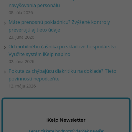
navyšovania personálu
08. júla 2026
Máte prenosnú pokladnicu? Zvýšené kontroly
preverujú aj tieto údaje
23. júna 2026
Od mobilného čašníka po skladové hospodárstvo.
Využite systém iKelp naplno
02. júna 2026
Pokuta za chýbajúcu diakritiku na doklade? Tieto
povinnosti nepodceňte
12. mája 2026
iKelp Newsletter
Teraz získate hodnotný darček navyše: