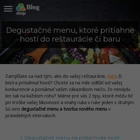

Blog
Degustačné menu, ktoré pritiahne
hostí do reštaurácie či baru
Zamýšľate sa nad tým, ako do vašej reštaurácie,
baru
či
bistra pritiahnuť hostí? Chcete sa na míle odlíšiť od vašej
konkurencie a ponúknuť vašim zákazníkom niečo, čo nenájdu
len tak na každom rohu? Máme pre vás 2 tipy, ktoré môžu ísť
pri troške vašej šikovnosti a snahy ruka v ruke jeden s druhým.
Sú nimi
degustačné menu a tvorba nového menu
v
pravidelných intervaloch.
1. Degustačné menu na pritiahnutie hostí