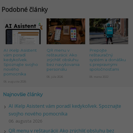
Podobné články
AI iKelp Asistent
QR menu v
Prepojte
vám poradí
reštaurácii: Ako
reštauračný
kedykoľvek.
zrýchliť obsluhu
systém a donášku
Spoznajte svojho
bez navyšovania
s prepravnými
nového
personálu
spoločnosťami
pomocníka
08. júla 2026
08. marca 2022
06. augusta 2026
Najnovšie články
AI iKelp Asistent vám poradí kedykoľvek. Spoznajte
svojho nového pomocníka
06. augusta 2026
QR menu v reštaurácii: Ako zrýchliť obsluhu bez