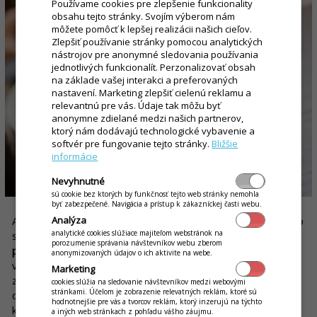
Používame cookies pre zlepšenie funkcionality
obsahu tejto stránky. Svojím výberom nám
môžete pomôcť k lepšej realizácii našich cieľov.
Zlepšiť používanie stránky pomocou analytických
nástrojov pre anonymné sledovania používania
jednotlivých funkcionalít. Perzonalizovať obsah
na základe vašej interakci a preferovaných
nastavení. Marketing zlepšiť cielenú reklamu a
relevantnú pre vás. Údaje tak môžu byť
anonymne zdielané medzi našich partnerov,
ktorý nám dodávajú technologické vybavenie a
softvér pre fungovanie tejto stránky.
Bližšie
informácie
Nevyhnutné
sú cookie bez ktorých by funkčnosť tejto web stránky nemohla
byť zabezpečené. Navigácia a prístup k zákazníckej časti webu.
Ako sa ale hovorí, všetkého veľa škodí. Nepreháňajte to preto
Analýza
analytické cookies slúžiace majiteľom webstránok na
so zmenami v degustačnom menu príliš často.
Bohato
porozumenie správania návštevníkov webu zberom
postačia novinky či zmeny raz mesačne
, aby ich vôbec stihla
anonymizovaných údajov o ich aktivite na webe.
verejnosť zachytiť. Práve v tomto prípade bude mnoho
Marketing
záležať aj od spôsobu, akým plánujete vaše novučičké
cookies slúžia na sledovanie návštevníkov medzi webovými
stránkami. Účelom je zobrazenie relevatných reklám, ktoré sú
degustačné menu zakaždým prezentovať. Účinným
hodnotnejšie pre vás a tvorcov reklám, ktorý inzerujú na týchto
komunikačným nástrojom pre gastro prevádzky sa v dnešnej
a iných web stránkach z pohľadu vášho záujmu.