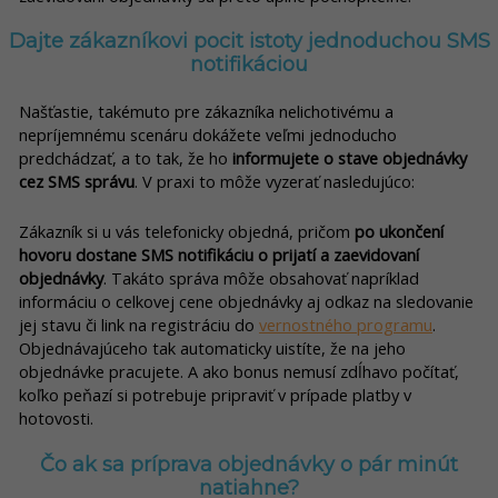
Dajte zákazníkovi pocit istoty jednoduchou SMS
notifikáciou
Našťastie, takémuto pre zákazníka nelichotivému a
nepríjemnému scenáru dokážete veľmi jednoducho
predchádzať, a to tak, že ho
informujete o stave objednávky
cez SMS správu
. V praxi to môže vyzerať nasledujúco:
Zákazník si u vás telefonicky objedná, pričom
po ukončení
hovoru dostane SMS notifikáciu o prijatí a zaevidovaní
objednávky
. Takáto správa môže obsahovať napríklad
informáciu o celkovej cene objednávky aj odkaz na sledovanie
jej stavu či link na registráciu do
vernostného programu
.
Objednávajúceho tak automaticky uistíte, že na jeho
objednávke pracujete. A ako bonus nemusí zdĺhavo počítať,
koľko peňazí si potrebuje pripraviť v prípade platby v
hotovosti.
Čo ak sa príprava objednávky o pár minút
natiahne?