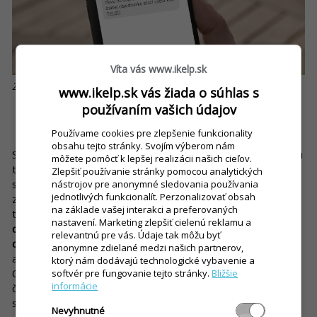
Víta vás www.ikelp.sk
Zdroj:
iKelp
www.ikelp.sk vás žiada o súhlas s
používaním vašich údajov
SMS komunikácia zefektívni aj donáškovú službu a
rozvoz jedla
Používame cookies pre zlepšenie funkcionality
obsahu tejto stránky. Svojím výberom nám
SMS notifikácie neprinesú výhody len vašim zákazníkom. Môžu
môžete pomôcť k lepšej realizácii našich cieľov.
totiž prispieť aj k
zefektívneniu vašej donáškovej služby
. Túto
Zlepšiť používanie stránky pomocou analytických
skutočnosť ocenia najmä vaši kuriéri, ktorí už nebudú musieť
nástrojov pre anonymné sledovania používania
jednotlivých funkcionalít. Perzonalizovať obsah
zdĺhavo vytáčať telefónne čísla a informovať zákazníkov o
na základe vašej interakci a preferovaných
tom, že ich čakajú pri dverách. Namiesto toho
zákazník
nastavení. Marketing zlepšiť cielenú reklamu a
dostane SMS správu s textom, že jeho objednávka je práve
relevantnú pre vás. Údaje tak môžu byť
doručovaná
. Okrem toho môže takáto notifikácia obsahovať
anonymne zdielané medzi našich partnerov,
aj
informáciu o tom, že kuriér bude do pár minút na mieste
.
ktorý nám dodávajú technologické vybavenie a
Objednávajúci si na základe toho pripraví hotovosť a bude
softvér pre fungovanie tejto stránky.
Bližšie
informácie
čakať kuriéra na mieste doručenia. Rozvoz pizze a iných jedál
sa tak stane maximálne efektívnym.
Nevyhnutné