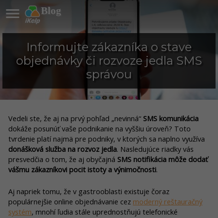

Blog
Informujte zákazníka o stave
objednávky či rozvoze jedla SMS
správou
Vedeli ste, že aj na prvý pohľad „nevinná“
SMS komunikácia
dokáže posunúť vaše podnikanie na vyššiu úroveň? Toto
tvrdenie platí najmä pre podniky, v ktorých sa naplno využíva
donášková služba na rozvoz jedla
. Nasledujúce riadky vás
presvedčia o tom, že aj obyčajná
SMS notifikácia môže dodať
vášmu zákazníkovi pocit istoty a výnimočnosti
.
Aj napriek tomu, že v gastrooblasti existuje čoraz
populárnejšie online objednávanie cez
moderný reštauračný
systém
, mnohí ľudia stále uprednostňujú telefonické