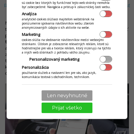
sú cookie bez ktorých by funkčnosť tejto web stránky nemohla
Rýchla a automatizovaná SMS komunikácia ako súčasť
byť zabezpečené. Navigácia a prístup k zákazníckej časti webu.
donáškového modulu
Analýza
analytické cookies slúžiace majiteľom webstránok na
No a na záver nemožno zabúdať ani na to, že odosielanie
porozumenie správania návštevníkov webu zberom
anonymizovaných údajov o ich aktivite na webe.
takýchto SMS notifikácií je nesmierne rýchle, pričom môže byť
Marketing
plne automatizované. Vo vašom systéme si
prednastavíte
cookies slúžia na sledovanie návštevníkov medzi webovými
texty jednotlivých správ
, ktoré môže systém odosielať
stránkami. Účelom je zobrazenie relevatných reklám, ktoré sú
automaticky po vybavení určitých úkonov, napríklad po
hodnotnejšie pre vás a tvorcov reklám, ktorý inzerujú na týchto
a iných web stránkach z pohľadu vášho záujmu.
zaevidovaní objednávky. A výhodou je, že prednastavené
Personalizovaný marketing
texty môžete posielať podľa potreby aj manuálne, na pár
klikov, napríklad pri neočakávanom neskoršom doručení
Personalizácia
objednávky.
používanie služieb a nastavení len pre vás, ako jazyk,
komunikácia textová s obchodníkom, technikom.
Len nevyhnutné
Prijať všetko