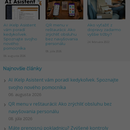
AI iKelp Asistent
QR menu v
Ako vyťažiť z
vám poradí
reštaurácii: Ako
dopravy zadarmo
kedykoľvek.
zrýchliť obsluhu
vyššie tržby?
Spoznajte svojho
bez navyšovania
24. februára 2022
nového
personálu
pomocníka
08. júla 2026
06. augusta 2026
Najnovšie články
AI iKelp Asistent vám poradí kedykoľvek. Spoznajte
svojho nového pomocníka
06. augusta 2026
QR menu v reštaurácii: Ako zrýchliť obsluhu bez
navyšovania personálu
08. júla 2026
Máte prenosnú pokladnicu? Zvýšené kontroly