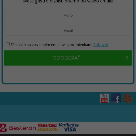
sveta gastro biznisu priamo do vášho emailu
Súhlasím so zasielaním emailov s podmienkami
Zobraziť
ODOBERAŤ