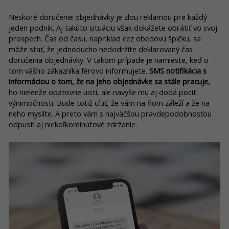
Neskoré doručenie objednávky je zlou reklamou pre každý
jeden podnik. Aj takúto situáciu však dokážete obrátiť vo svoj
prospech. Čas od času, napríklad cez obedovú špičku, sa
môže stať, že jednoducho nedodržíte deklarovaný čas
doručenia objednávky. V takom prípade je namieste, keď o
tom vášho zákazníka férovo informujete.
SMS notifikácia s
informáciou o tom, že na jeho objednávke sa stále pracuje,
ho nielenže opätovne uistí, ale navyše mu aj dodá pocit
výnimočnosti. Bude totiž cítiť, že vám na ňom záleží a že na
neho myslíte. A preto vám s najväčšou pravdepodobnosťou
odpustí aj niekoľkominútové zdržanie.