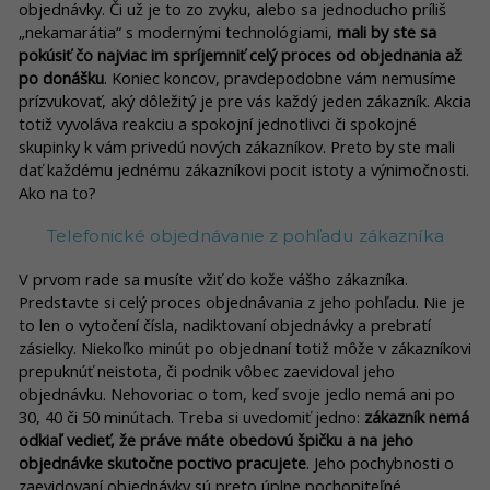
objednávky. Či už je to zo zvyku, alebo sa jednoducho príliš
„nekamarátia“ s modernými technológiami,
mali by ste sa
pokúsiť čo najviac im spríjemniť celý proces od objednania až
po donášku
. Koniec koncov, pravdepodobne vám nemusíme
prízvukovať, aký dôležitý je pre vás každý jeden zákazník. Akcia
totiž vyvoláva reakciu a spokojní jednotlivci či spokojné
skupinky k vám privedú nových zákazníkov. Preto by ste mali
dať každému jednému zákazníkovi pocit istoty a výnimočnosti.
Ako na to?
Telefonické objednávanie z pohľadu zákazníka
V prvom rade sa musíte vžiť do kože vášho zákazníka.
Predstavte si celý proces objednávania z jeho pohľadu. Nie je
to len o vytočení čísla, nadiktovaní objednávky a prebratí
zásielky. Niekoľko minút po objednaní totiž môže v zákazníkovi
prepuknúť neistota, či podnik vôbec zaevidoval jeho
objednávku. Nehovoriac o tom, keď svoje jedlo nemá ani po
30, 40 či 50 minútach. Treba si uvedomiť jedno:
zákazník nemá
odkiaľ vedieť, že práve máte obedovú špičku a na jeho
objednávke skutočne poctivo pracujete
. Jeho pochybnosti o
zaevidovaní objednávky sú preto úplne pochopiteľné.