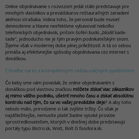
Online objednávanie s rozvozom jedál stále predstavuje pre
mnohých vlastníkov a prevádzkarov reštauračných zariadení
akéhosi strašiaka. Vidina toho, že personál bude musieť
dennodenne a hlavne neefektívne vybavovať niekoľko
telefonických objednávok, pričom šoféri budú „blúdiť kade-
tade“, jednoducho nie je tým pravým podnikateľským snom.
Žijeme však v modernej dobe plnej príležitostí. A tá so sebou
prináša aj efektívnejšie spôsoby objednávania cez internet s
donáškou.
Choďte na to s kompletným reštauračným systémom
Čo keby sme vám povedali, že online objednávaním s
donáškou pod vlastnou značkou
môžete získať viac zákazníkov
aj mimo vášho podniku, ušetriť mnoho času a získať absolútnu
kontrolu nad tým, čo sa vo vašej prevádzke deje
? A aby toho
nebolo málo, prirodzene si tak zvýšite tržby. Čo však je
najdôležitejšie, nemusíte platiť žiadne vysoké provízie
sprostredkovateľom, ktorých v dnešnej dobe predstavujú
portály typu Bistro.sk, Wolt, Bolt či foodora.sk.