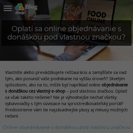

Blog
Oplatí sa online objednávanie s
donáškou pod vlastnou značkou?
Vlastníte alebo prevádzkujete reštauráciu a zamýšľate sa nad
tým, ako posunúť vaše podnikanie na vyššiu úroveň? Skvelým
spôsobom, ako na to, môže byť napríklad online
objednávanie
s donáškou cez vlastný e-shop
– pod vlastnou značkou. Oplatí
sa však takéto riešenie? Nie je výhodnejšie nechať všetky
vybavovačky s tým súvisiace na sprostredkovateľský portál?
Predostrieme vám tie najzásadnejšie plusy aj mínusy možných
riešení.
Online objednávanie s donáškou pod vlastnou značkou