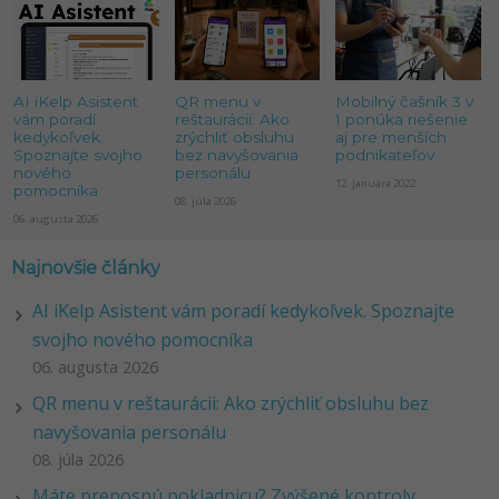
AI iKelp Asistent
QR menu v
Mobilný čašník 3 v
vám poradí
reštaurácii: Ako
1 ponúka riešenie
kedykoľvek.
zrýchliť obsluhu
aj pre menších
Spoznajte svojho
bez navyšovania
podnikateľov
nového
personálu
12. januára 2022
pomocníka
08. júla 2026
06. augusta 2026
Najnovšie články
AI iKelp Asistent vám poradí kedykoľvek. Spoznajte
svojho nového pomocníka
06. augusta 2026
QR menu v reštaurácii: Ako zrýchliť obsluhu bez
navyšovania personálu
08. júla 2026
Máte prenosnú pokladnicu? Zvýšené kontroly