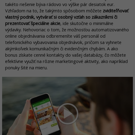
takéto riešenie býva rádovo vo výške pár desiatok eur.
Vzhľadom na to, že takýmto spôsobom môžete
zviditeľňovať
vlastný podnik, vytvárať si osobný vzťah so zákazníkmi či
prezentovať špeciálne akcie
, ide skutočne o minimálne
výdavky. Nehovoriac o tom, že možnosťou automatizovaného
online objednávania odbremeníte váš personál od
telefonického vybavovania objednávok, pričom sa vyhnete
akýmkoľvek komunikačným či evidenčným chybám. A ako
bonus získate cenné kontakty do vašej databázy, čo môžete
efektívne využiť na rôzne marketingové aktivity, ako napríklad
ponuky šité na mieru.