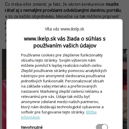
Čo treba ešte zmieniť, je fakt, že okrem konkurencie
musíte
rátať aj s nemalými províziami odvádzanými danému portálu
,
a to za každú objednávku. Mesačne sa tak môžete pripraviť
pokojne až o stovky eur. A nevýhodou je i skutočnosť, že z
hľadiska pravidiel GDPR nebudete môcť využívať kontakty
Víta vás www.ikelp.sk
zákazníkov, ktorí si od vás objednajú jedlo cez
www.ikelp.sk vás žiada o súhlas s
sprostredkovateľský portál.
používaním vašich údajov
Používame cookies pre zlepšenie funkcionality
obsahu tejto stránky. Svojím výberom nám
môžete pomôcť k lepšej realizácii našich cieľov.
Zlepšiť používanie stránky pomocou analytických
nástrojov pre anonymné sledovania používania
jednotlivých funkcionalít. Perzonalizovať obsah
na základe vašej interakci a preferovaných
nastavení. Marketing zlepšiť cielenú reklamu a
relevantnú pre vás. Údaje tak môžu byť
anonymne zdielané medzi našich partnerov,
ktorý nám dodávajú technologické vybavenie a
softvér pre fungovanie tejto stránky.
Bližšie
informácie
Nevyhnutné