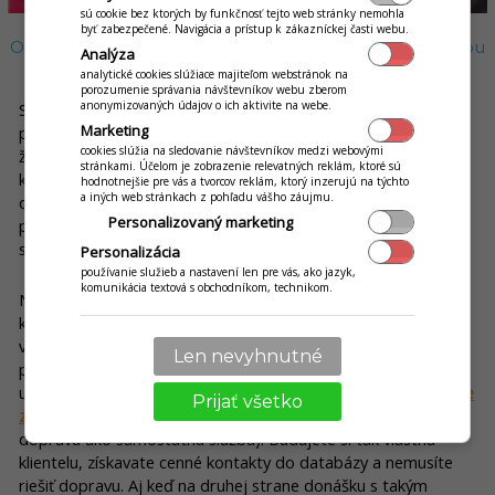
sú cookie bez ktorých by funkčnosť tejto web stránky nemohla
byť zabezpečené. Navigácia a prístup k zákazníckej časti webu.
Online objednávanie s donáškou pod vlastnou značkou
Analýza
vs. sprostredkovateľské portály
analytické cookies slúžiace majiteľom webstránok na
porozumenie správania návštevníkov webu zberom
anonymizovaných údajov o ich aktivite na webe.
Sme presvedčení, že
objednávanie cez internet s donáškou
Marketing
pod vlastnou značkou sa oplatí. Nemusíte totiž odvádzať
cookies slúžia na sledovanie návštevníkov medzi webovými
žiadne provízie sprostredkovateľskému portálu a šetríte čas,
stránkami. Účelom je zobrazenie relevatných reklám, ktoré sú
ktorý by sa inak musel venovať telefonickému vybavovaniu
hodnotnejšie pre vás a tvorcov reklám, ktorý inzerujú na týchto
a iných web stránkach z pohľadu vášho záujmu.
objednávok. No a popritom máte absolútnu kontrolu nad
Personalizovaný marketing
prijatými aj rozpracovanými objednávkami a tiež nad
skladovou evidenciou.
Personalizácia
používanie služieb a nastavení len pre vás, ako jazyk,
komunikácia textová s obchodníkom, technikom.
Netreba však zatracovať ani sprostredkovateľské portály,
ktoré môžu byť veľmi užitočným pomocníkom – napríklad
vtedy, keď skombinujete ich využívanie s online objednávaním
Len nevyhnutné
pod vlastnou značkou. Zatiaľ čo online objednávku môže
urobiť zákazník prostredníctvom vašej stránky,
dopravu môže
Prijať všetko
zabezpečiť sprostredkovateľ
(áno, sú aj takí, ktorí ponúkajú
dopravu ako samostatnú službu). Budujete si tak vlastnú
klientelu, získavate cenné kontakty do databázy a nemusíte
riešiť dopravu. Aj keď na druhej strane donášku s takým