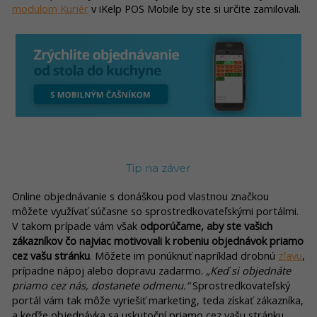
modulom Kuriér
v iKelp POS Mobile by ste si určite zamilovali.
Tip na záver
Online objednávanie s donáškou pod vlastnou značkou
môžete využívať súčasne so sprostredkovateľskými portálmi.
V takom prípade vám však
odporúčame, aby ste vašich
zákazníkov čo najviac motivovali k robeniu objednávok priamo
cez vašu stránku
. Môžete im ponúknuť napríklad drobnú
zľavu
,
prípadne nápoj alebo dopravu zadarmo.
„Keď si objednáte
priamo cez nás, dostanete odmenu.“
Sprostredkovateľský
portál vám tak môže vyriešiť marketing, teda získať zákazníka,
a keďže objednávka sa uskutoční priamo cez vašu stránku,