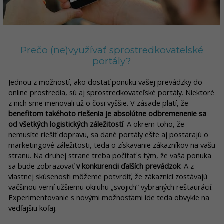
Prečo (ne)využívať sprostredkovateľské
portály?
Jednou z možností, ako dostať ponuku vašej prevádzky do
online prostredia, sú aj sprostredkovateľské portály. Niektoré
z nich sme menovali už o čosi vyššie. V zásade platí, že
benefitom takéhoto riešenia je absolútne odbremenenie sa
od všetkých logistických záležitostí
. A okrem toho, že
nemusíte riešiť dopravu, sa dané portály ešte aj postarajú o
marketingové záležitosti, teda o získavanie zákazníkov na vašu
stranu. Na druhej strane treba počítať s tým, že vaša ponuka
sa bude zobrazovať
v konkurencii ďalších prevádzok
. A z
vlastnej skúsenosti môžeme potvrdiť, že zákazníci zostávajú
väčšinou verní užšiemu okruhu „svojich“ vybraných reštaurácií.
Experimentovanie s novými možnosťami ide teda obvykle na
vedľajšiu koľaj.