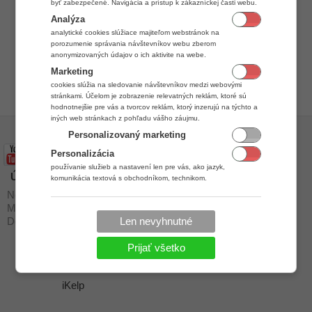
byť zabezpečené. Navigácia a prístup k zákazníckej časti webu.
Analýza
analytické cookies slúžiace majiteľom webstránok na
porozumenie správania návštevníkov webu zberom
anonymizovaných údajov o ich aktivite na webe.
Marketing
cookies slúžia na sledovanie návštevníkov medzi webovými
stránkami. Účelom je zobrazenie relevatných reklám, ktoré sú
hodnotnejšie pre vás a tvorcov reklám, ktorý inzerujú na týchto a
iných web stránkach z pohľadu vášho záujmu.
Personalizovaný marketing
Personalizácia
používanie služieb a nastavení len pre vás, ako jazyk,
Úvod
Stiahnuť
komunikácia textová s obchodníkom, technikom.
Novinky a zmeny
Podpora
Moduly
Návody
Dochádzkové terminály
Len nevyhnutné
Stiahnuť
Kontakt
Prijať všetko
Ochrana osobných údajov
iKelp