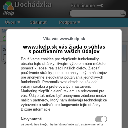
Dochádzka
Prihlásenie
Úvod
Stiahnuť
Podpora
Novinky a zmeny
Moduly
Dochádzkové terminály
Víta vás www.ikelp.sk
iKelp Dochádzka
www.ikelp.sk vás žiada o súhlas
Zoradiť podľa:
s používaním vašich údajov
Používame cookies pre zlepšenie funkcionality
Počet položiek:
obsahu tejto stránky. Svojím výberom nám môžete
0
pomôcť k lepšej realizácii našich cieľov. Zlepšiť
používanie stránky pomocou analytických nástrojov
pre anonymné sledovania používania jednotlivých
funkcionalít. Perzonalizovať obsah na základe
vašej interakci a preferovaných nastavení.
Marketing zlepšiť cielenú reklamu a relevantnú pre
vás. Údaje tak môžu byť anonymne zdielané medzi
našich partnerov, ktorý nám dodávajú technologické
vybavenie a softvér pre fungovanie tejto stránky.
Bližšie informácie
Nevyhnutné
sú cookie bez ktorých by funkčnosť tejto web stránky nemohla