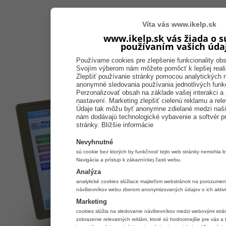
Víta vás www.ikelp.sk
www.ikelp.sk vás žiada o s
používaním vašich úda
Používame cookies pre zlepšenie funkcionality obsa
Svojím výberom nám môžete pomôcť k lepšej realiz
Zlepšiť používanie stránky pomocou analytických n
anonymné sledovania používania jednotlivých funkc
Perzonalizovať obsah na základe vašej interakci a
nastavení. Marketing zlepšiť cielenú reklamu a rel
Údaje tak môžu byť anonymne zdielané medzi našic
nám dodávajú technologické vybavenie a softvér pr
stránky.
Bližšie informácie
Nevyhnutné
sú cookie bez ktorých by funkčnosť tejto web stránky nemohla 
Navigácia a prístup k zákazníckej časti webu.
Analýza
analytické cookies slúžiace majiteľom webstránok na porozumen
návštevníkov webu zberom anonymizovaných údajov o ich aktivi
Marketing
cookies slúžia na sledovanie návštevníkov medzi webovými strá
zobrazenie relevatných reklám, ktoré sú hodnotnejšie pre vás a t