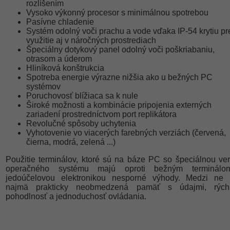
rozlíšením
Vysoko výkonný procesor s minimálnou spotrebou
Pasívne chladenie
Systém odolný voči prachu a vode vďaka IP-54 krytiu pr
využitie aj v náročných prostrediach
Špeciálny dotykový panel odolný voči poškriabaniu,
otrasom a úderom
Hliníková konštrukcia
Spotreba energie výrazne nižšia ako u bežných PC
systémov
Poruchovosť blížiaca sa k nule
Široké možnosti a kombinácie pripojenia externých
zariadení prostredníctvom port replikátora
Revolučné spôsoby uchytenia
Vyhotovenie vo viacerých farebných verziách (červená,
čierna, modrá, zelená ...)
Použitie terminálov, ktoré sú na báze PC so špeciálnou ver
operačného systému majú oproti bežným terminál
jedoúčelovou elektronikou nesporné výhody. Medzi ne p
najmä prakticky neobmedzená pamäť s údajmi, rýchl
pohodlnosť a jednoduchosť ovládania.