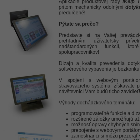
Aplikácie produktovej rady
iKelp T
pritom mechanicky odolnými
dotyk
predurčené!
Pýtate sa prečo?
Predstavte si na Vašej prevádzk
prehľadným, užívateľsky prív
nadštandardných funkcií, kto
spolupracovníkov!
Dizajn a kvalita prevedenia doty
softvérového vybavenia je bezkonku
V spojení s webovým portálo
stravovacieho systému, získavate p
návštevníci Vám budú ticho závidieť!
Výhody dochádzkového terminálu:
programovateľné funkcie a dizaj
rozšírené záložky umožňujú až 3
možnosť opravy chybných sní
prepojenie s webovým portál
zamestnanci si môžu prezerať