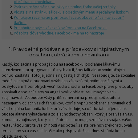
obrázkami a novinkami
Zvýraznite špeciálne položky na titulnej fotke vašej stránky
Vložte si na stránku záložku s obedovým menu a jedálnym lístkom
Ponúkajte rezervácie pomocou facebookového "call-to-action"
tlačidla
Pritiahnite nových zákazníkov Ponukou na Facebooku
Pôsobte dôveryhodne, Facebook má na to nástroje
1. Pravidelné pridávanie príspevkov s inšpiratívnym
obsahom, obrázkami a novinkami
Každý, kto začína s propagáciou na Facebooku, podľahne lákavému
intenzívnemu propagovaniu rôznych akcií, špecialít alebo výnimočných
ponúk. Zastavte! Toto je jedna z najčastejších chýb. Nezabúdajte, že sociálne
médiá su najmä o budovaní vzťahu so zákazníkmi, bytím sociálnymi a
poskytovaní "hodnotných vecí". Ľudia chodia na Facebook práve preto, aby
zostávali v spojení a aby sa angažovali v oblasti zaujímavých vecí -
zaujímavostí. Ak budete vždy príliš zameraní na predaj, spôsobíte si
nezáujem v očiach vašich fanúšikov, ktorí si vypnú odoberanie noviniek od
vás. Loajálna komunita ľudí, ktorá vás sleduje, sa dá dosiahnuť jedine ak
budete aktívne vyhľadávať a zdieľať hodnotný obsah, ktorý je pre vás a vašu
komunitu zaujímavý, ktorý ich inšpiruje, informuje, vzdeláva a spája s vašou
reštauráciou (určite vašich hostí viac poteší, že ste pre nich zrekonštruovali
terasu, aby sa u vás cítili lepšie ako príspevok, že aj dnes si kúpia kolu k
obedu za euro).