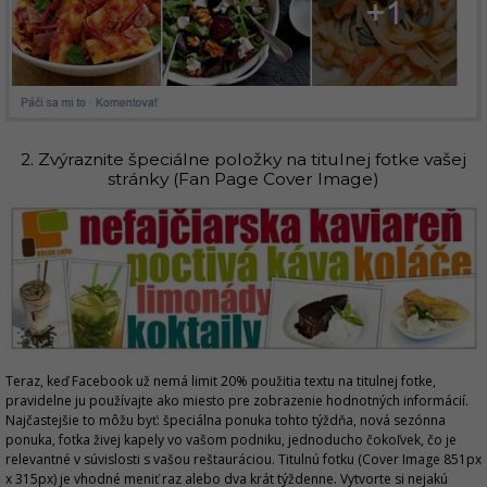
2. Zvýraznite špeciálne položky na titulnej fotke vašej
stránky (Fan Page Cover Image)
Teraz, keď Facebook už nemá limit 20% použitia textu na titulnej fotke,
pravidelne ju používajte ako miesto pre zobrazenie hodnotných informácií.
Najčastejšie to môžu byť: špeciálna ponuka tohto týždňa, nová sezónna
ponuka, fotka živej kapely vo vašom podniku, jednoducho čokoľvek, čo je
relevantné v súvislosti s vašou reštauráciou. Titulnú fotku (Cover Image
851px
x 315px
) je vhodné meniť raz alebo dva krát týždenne. Vytvorte si nejakú