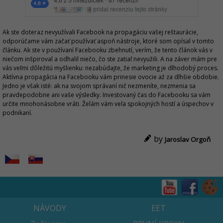
Ak ste doteraz nevyužívali Facebook na propagáciu vašej reštaurácie,
odporúčame vám začať používať aspoň nástroje, ktoré som opísal v tomto
článku. Ak ste v používaní Facebooku zbehnutí, verím, že tento článok vás v
niečom inšpiroval a odhalil niečo, čo ste zatiaľ nevyužili. A na záver mám pre
vás veľmi dôležitú myšlienku: nezabúdajte, že marketing je dlhodobý proces.
Aktívna propagácia na Facebooku vám prinesie ovocie až za dlhšie obdobie.
Jedno je však isté: ak na svojom správaní nič nezmeníte, nezmenia sa
pravdepodobne ani vaše výsledky. Investovaný čas do Facebooku sa vám
určite mnohonásobne vráti. Želám vám veľa spokojných hostí a úspechov v
podnikaní.
by
Jaroslav Orgoň
NÁVODY
EET