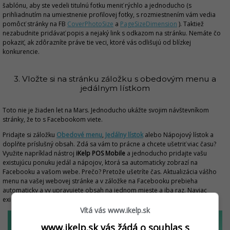
šablónu, aby ste vedeli titulnú fotku meniť rýchlo a jednoducho (s
prihliadnutím na umiestnenie profilovej fotky, s rozmiestnením vám vedia
pomôcť stránky na FB
CoverPhotoSize
a
PageSizeDimension
). Taktiež
nezabudnite pridávať popis a nejaký link s odkazom na stránku. Nemáte čo
pokaziť, ak zdôrazníte práve tie veci, ktoré vás odlišujú od blízkej
konkurencie.
3. Vložte si na stránku záložku s obedovým menu a
jedálnym lístkom
Toto nie je žiaden let na Mars. Jednoducho ukážte svojim návštevníkom
stránky, že to s Facebookom viete.
Pridajte si záložku
Obedové menu
,
Jedálny lístok
alebo Nápojový lístok a
doplňte príslušný obsah. Zdá sa vám to prácne a chcete ušetriť viac času?
Využite napríklad nástroj
iKelp POS Mobile
a jednoducho pridajte vašu
existujúcu ponuku jedál a nápojov, ktorá sa automaticky zobrazí na
Facebooku a vašom webe. Prečo? Pretože ušetríte čas. Aktualizácia vášho
menu na vašej webovej stránke a v záložke na Facebooku prebieha
automaticky a vy upravujete obsah na jednom mieste a iba raz. Naviac
existuje aj vo verzii zadarmo, ktorá je pre mnohé podniky postačujúca.
Vítá vás www.ikelp.sk
www.ikelp.sk vás žádá o souhlas s