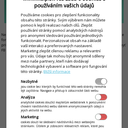
používáním vašich údajů
Používáme cookies pro zlepšení funkcionality
obsahu této stránky. Svým výběrem nám můžete
pomoci k lepší realizaci našich cílů. Zlepšit
používání stránky pomocí analytických nástrojů
Nezabudnite. Informujte vašich návštevníkov o zmenách v ponuke, najlepšie
pro anonymní sledování používání jednotlivých
formou príspevku, kde použijete adresu, ktorá ich po kliknutí prenesie
funkcionalit. Perzonalizovat obsah na základě
priamo na záložku obedového menu a jedálneho lístka (príkladom môže byť
vaší interakci a preferovaných nastavení.
FB stránka
U Malackého draka
).
Marketing zlepšit cílenou reklamu a relevantní
pro vás. Údaje tak mohou být anonymně sdíleny
mezi naše partnery, kteří nám dodávají
technologické vybavení a software pro fungování
této stránky.
Bližší informace
Nezbytné
jsou cookie bez kterých by funkčnost této web stránky nemohla
být zajištěna. Navigace a přístup k zákaznické části webu.
Analýza
analytické cookies sloužící majitelům webstránek k porozumění
chování návštěvníků webu sběrem anonymizovaných údajů o
jejich aktivitě na webu.
Marketing
cookies slouží ke sledování návštěvníků mezi webovými
stránkami. Účelem je zobrazení relevatních reklam, které jsou