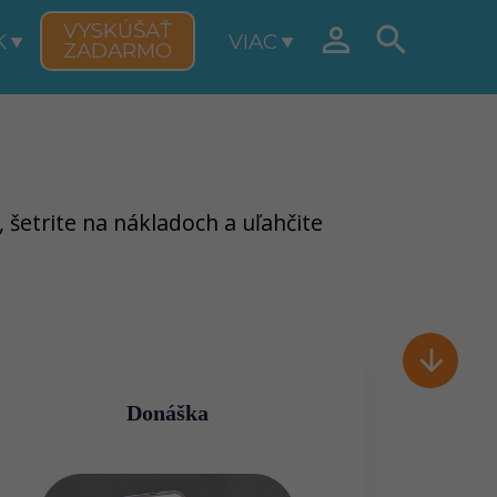
VYSKÚŠAŤ


K
VIAC
ZADARMO
 šetrite na nákladoch a uľahčite

Donáška