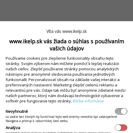
Víta vás www.ikelp.sk
Pozrite si onlin
www.ikelp.sk vás žiada o súhlas s používaním
funkcionalitách.
vašich údajov
Používame cookies pre zlepšenie funkcionality obsahu tejto
Čo ponúkajú a ako ich
stránky. Svojím výberom nám môžete pomôcť k lepšej realizácii
našich cieľov. Zlepšiť používanie stránky pomocou analytických
nástrojov pre anonymné sledovania používania jednotlivých
funkcionalít. Perzonalizovať obsah na základe vašej interakci a
preferovaných nastavení. Marketing zlepšiť cielenú reklamu a
PREJSŤ NA WEBINÁRE
relevantnú pre vás. Údaje tak môžu byť anonymne zdielané medzi
našich partnerov, ktorý nám dodávajú technologické vybavenie a
softvér pre fungovanie tejto stránky.
Bližšie informácie
Nevyhnutné
sú cookie bez ktorých by funkčnosť tejto web stránky nemohla byť zabezpečené.
Navigácia a prístup k zákazníckej časti webu.
Analýza