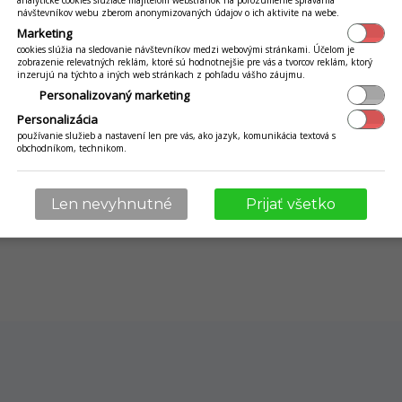
analytické cookies slúžiace majiteľom webstránok na porozumenie správania
návštevníkov webu zberom anonymizovaných údajov o ich aktivite na webe.
Marketing
cookies slúžia na sledovanie návštevníkov medzi webovými stránkami. Účelom je
zobrazenie relevatných reklám, ktoré sú hodnotnejšie pre vás a tvorcov reklám, ktorý
Slovenské riešenia · tisíce klientov · 20 rokov skúseností
inzerujú na týchto a iných web stránkach z pohľadu vášho záujmu.
Personalizovaný marketing
Personalizácia
používanie služieb a nastavení len pre vás, ako jazyk, komunikácia textová s
obchodníkom, technikom.
Len nevyhnutné
Prijať všetko