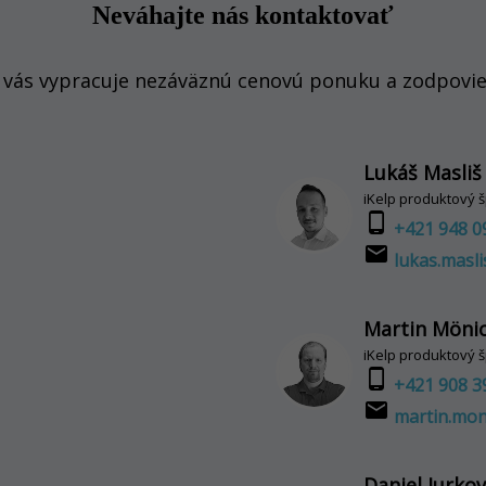
Neváhajte nás kontaktovať
 vás vypracuje nezáväznú cenovú ponuku a zodpovie
Lukáš Masliš
iKelp produktový š
phone_android
+421 948 0
email
lukas.masli
Martin Möni
iKelp produktový š
phone_android
+421 908 3
email
martin.mon
Daniel Jurkov