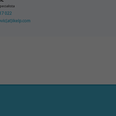
pecialista
17 022
ovic(at)ikelp.com