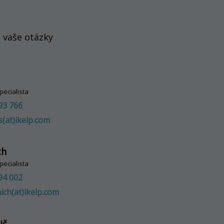
 vaše otázky
pecialista
93 766
s(at)ikelp.com
ch
pecialista
94 002
ich(at)ikelp.com
ič