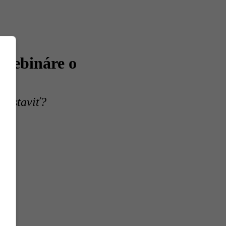
e webináre o
 nastaviť?