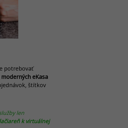
te potrebovať
ní, moderných eKasa
objednávok, štítkov
služby len
ačiareň k virtuálnej