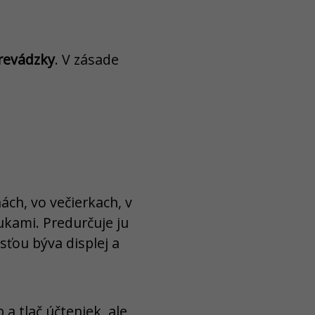
prevádzky
. V zásade
ách, vo večierkach, v
ukami. Predurčuje ju
sťou býva displej a
 a tlač účteniek, ale