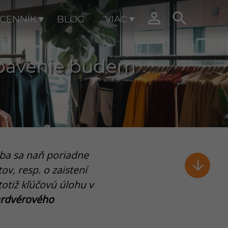


CENNÍK
BLOG
VIAC
ybavenie budem
ba sa naň poriadne

v, resp. o zaistení
otiž kľúčovú úlohu v
ardvérového