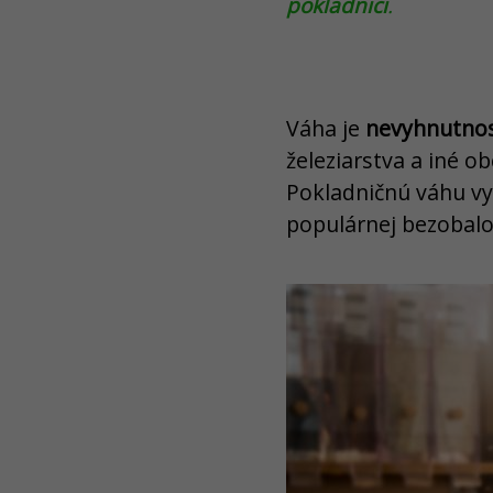
pokladnici
.
Váha je
nevyhnutnos
železiarstva a iné o
Pokladničnú váhu vyu
populárnej bezobalo