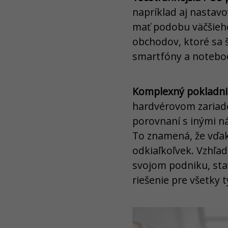
napríklad aj nastav
mať podobu väčšieho
obchodov, ktoré sa š
smartfóny a noteboo
Komplexný pokladni
hardvérovom zariaden
porovnaní s inými ná
To znamená, že vďa
odkiaľkoľvek. Vzhľa
svojom podniku, sta
riešenie pre všetky