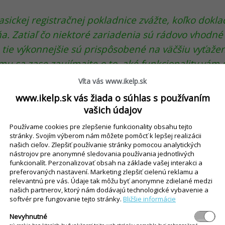
asickej registračnej pokladnice zvážte, koľko dokl
. Zatiaľ čo niektoré zariadenia sú rádovo vhodné
tie výkonnejšie sú prispôsobené na väčšiu vyťažen
u sa zase zaujímajte o to, aké funkcionality vám
e skladových zásob, nastavovanie vernostných syst
Víta vás www.ikelp.sk
www.ikelp.sk vás žiada o súhlas s používaním
Platobný terminál
vašich údajov
Používame cookies pre zlepšenie funkcionality obsahu tejto
z viac ľudí uprednostňuje platbu kartou
alebo mo
stránky. Svojím výberom nám môžete pomôcť k lepšej realizácii
našich cieľov. Zlepšiť používanie stránky pomocou analytických
enie, či sa platobný terminál náhodou neoplatí a
nástrojov pre anonymné sledovania používania jednotlivých
zároveň dať zákazníkom možnosť výberu, však? 
funkcionalít. Perzonalizovať obsah na základe vašej interakci a
preferovaných nastavení. Marketing zlepšiť cielenú reklamu a
é POS terminály
zaručujú
bezpečnosť transakcií
.
relevantnú pre vás. Údaje tak môžu byť anonymne zdielané medzi
našich partnerov, ktorý nám dodávajú technologické vybavenie a
softvér pre fungovanie tejto stránky.
Bližšie informácie
 či využijete
mobilný platobný terminál
alebo si vy
Nevyhnutné