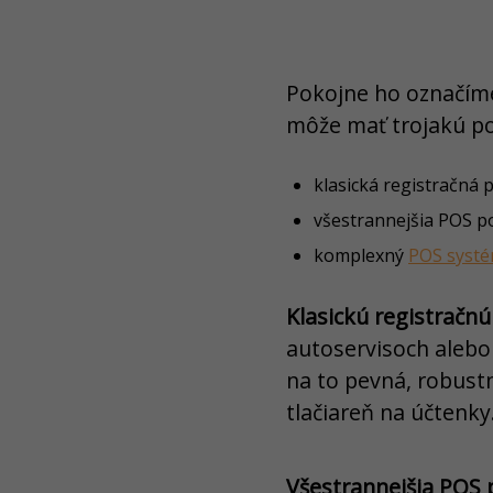
Pokojne ho označím
môže mať trojakú p
klasická registračná 
všestrannejšia POS p
komplexný
POS syst
Klasickú registračn
autoservisoch alebo
na to pevná, robustn
tlačiareň na účtenky
Všestrannejšia POS