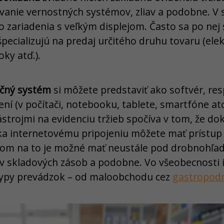
ovanie vernostných systémov, zliav a podobne. V
 zariadenia s veľkým displejom. Často sa po nej 
pecializujú na predaj určitého druhu tovaru (ele
ky atď.).
čný systém
si môžete predstaviť ako softvér, resp
í (v počítači, notebooku, tablete, smartfóne atď.
strojmi na evidenciu tržieb spočíva v tom, že do
ka internetovému pripojeniu môžete mať prístu
dom na to je možné mať neustále pod drobnohľa
v skladových zásob a podobne. Vo všeobecnosti i
 typy prevádzok – od maloobchodu cez
gastropod