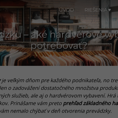
ÚVOD
RIEŠENIA
dzku – aké hardvérové v
potrebovať?
y
je veľkým dňom pre každého podnikateľa, no tre
nielen o zadovážení dostatočného množstva produkto
ch služieb, ale aj o hardvérovom vybavení. Hrá t
íkov. Prinášame vám preto
prehľad základného h
 vám nemalo chýbať v deň otvorenia prevádzky.