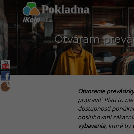
Pokladna
Otváram prevá
Otvorenie prevádzk
pripraviť. Platí to 
dostupnosti ponúkaný
obsluhovaní zákazn
vybavenia
, ktoré by