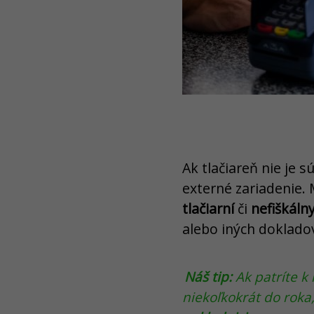
Ak tlačiareň nie je 
externé zariadenie. 
tlačiarní
či
nefiškáln
alebo iných doklado
Náš tip:
Ak patríte k
niekoľkokrát do rok