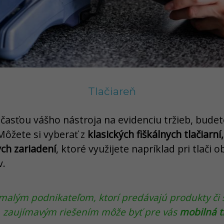
Tlačiareň
súčasťou vášho nástroja na evidenciu tržieb, bude
Môžete si vyberať z
klasických fiškálnych tlačiar
ych zariadení
, ktoré využijete napríklad pri tlači 
v.
 malým podnikateľom, ktorí predávajú produkty či 
a, zaujímavým riešením môže byť pre vás
mobilná tl