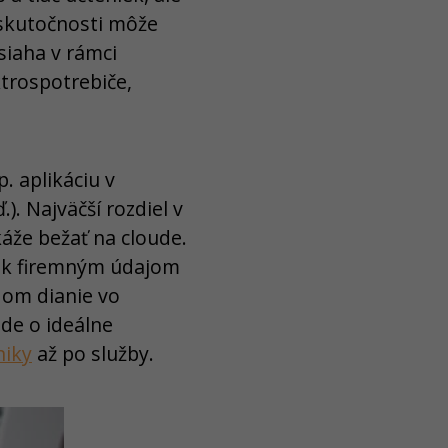
 skutočnosti môže
siaha v rámci
ktrospotrebiče,
. aplikáciu v
). Najväčší rozdiel v
káže bežať na cloude.
p k firemným údajom
dom dianie vo
de o ideálne
niky
až po služby.