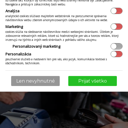
. Kým v reštauráciách môžu zákazníci aj čašníci oc
sú cookie bez ktorých by funkčnosť tejto web stránky nemohla byť zabezpečené.
Navigácia a prístup k zákazníckej časti webu.
stole, v potravinách, kníhkupectvách a iných obcho
Analýza
analytické cookies slúžiace majiteľom webstránok na porozumenie správania
ie.
návštevníkov webu zberom anonymizovaných údajov o ich aktivite na webe.
Marketing
cookies slúžia na sledovanie návštevníkov medzi webovými stránkami. Účelom je
zobrazenie relevatných reklám, ktoré sú hodnotnejšie pre vás a tvorcov reklám, ktorý
inzerujú na týchto a iných web stránkach z pohľadu vášho záujmu.
Personalizovaný marketing
Personalizácia
používanie služieb a nastavení len pre vás, ako jazyk, komunikácia textová s
obchodníkom, technikom.
Len nevyhnutné
Prijať všetko