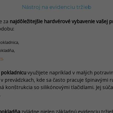
Nástroj na evidenciu tržieb
e za
najdôležitejšie hardvérové vybavenie vašej 
odobu:
pokladnica,
okladňa,
ém
.
ú pokladnicu
využijete napríklad v malých potravin
 v prevádzkach, kde sa často pracuje špinavými r
á konštrukcia so silikónovými tlačidlami. Jej súča
.
 pokladňa
zvládne nielen základnú evidenciu tržieb