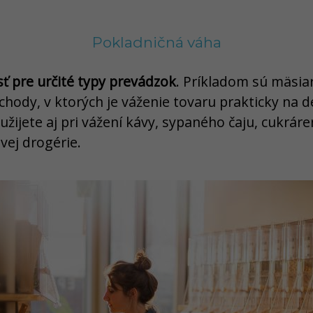
Pokladničná váha
ť pre určité typy prevádzok
. Príkladom sú mäsiar
bchody, v ktorých je váženie tovaru prakticky na
žijete aj pri vážení kávy, sypaného čaju, cukrár
vej drogérie.