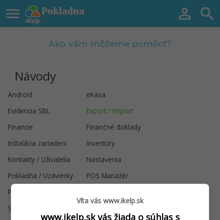

Pokladna


Ako vám môžeme pomôcť?
Návody
Android
eKasa
Evidencia SBL
Export / Import
Financie
Finančné doklady
Inštalácia zariadení
Inventúry
Kontakty / Užívatelia
Nastavenia
Pokladňa / Uzávierky
POS Manažér
Predaj
Registrácia
Víta vás www.ikelp.sk
Sklad
Štatistiky / Rozbory
www.ikelp.sk vás žiada o súhlas s