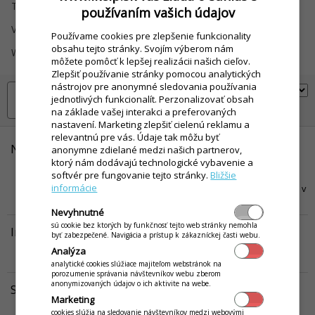
Tovarové položky
Vernostné systémy
používaním vašich údajov
Videokurzy
Výroba
Používame cookies pre zlepšenie funkcionality
obsahu tejto stránky. Svojím výberom nám
Wolt Market / Foodora
Zľavy a Kredity
môžete pomôcť k lepšej realizácii našich cieľov.
Zlepšiť používanie stránky pomocou analytických
nástrojov pre anonymné sledovania používania
jednotlivých funkcionalít. Perzonalizovať obsah
na základe vašej interakci a preferovaných
nastavení. Marketing zlepšiť cielenú reklamu a
relevantnú pre vás. Údaje tak môžu byť
Nákup tovaru, skladový príjem - import príjemky
anonymne zdielané medzi našich partnerov,
ktorý nám dodávajú technologické vybavenie a
V tomto návode sa dozviete informácie, ako je možné importovať
softvér pre fungovanie tejto stránky.
Bližšie
skladovú príjemku na základe podkladov od dodávateľa, ako aj
informácie
postup ako správne tieto karty previzať s položkami, ktoré máte už v
systéme vytvorené.
Viac...
Nevyhnutné
sú cookie bez ktorých by funkčnosť tejto web stránky nemohla
Import kariet v iKelp Pokladňa
byť zabezpečené. Navigácia a prístup k zákazníckej časti webu.
Popis parametrov skladovej karty, ktoré je možné importovať do
Analýza
aplikácie iKelp Pokladňa.
Viac...
analytické cookies slúžiace majiteľom webstránok na
porozumenie správania návštevníkov webu zberom
anonymizovaných údajov o ich aktivite na webe.
Sklad - export pohybov
Marketing
V tomto návode sa dozviete, čo znamenajú jednotlivé stĺpce v
cookies slúžia na sledovanie návštevníkov medzi webovými