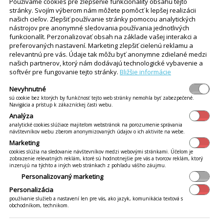
Používame cookies pre zlepšenie funkcionality obsahu tejto
stránky. Svojím výberom nám môžete pomôcť k lepšej realizácii
našich cieľov. Zlepšiť používanie stránky pomocou analytických
kácii iKelp Pokladňa (pre Android zariadenia)
nástrojov pre anonymné sledovania používania jednotlivých
funkcionalít. Perzonalizovať obsah na základe vašej interakci a
aplikácii iKelp Pokladňa pre Android nakonfigurujete skener čiarových kódo
preferovaných nastavení. Marketing zlepšiť cielenú reklamu a
relevantnú pre vás. Údaje tak môžu byť anonymne zdielané medzi
našich partnerov, ktorý nám dodávajú technologické vybavenie a
e objednávok (pre zariadenia s OS Android)
softvér pre fungovanie tejto stránky.
Bližšie informácie
ojenie Bluetooth tlačiarne v iKelp POS Mobile - Android.
Viac...
Nevyhnutné
sú cookie bez ktorých by funkčnosť tejto web stránky nemohla byť zabezpečené.
Navigácia a prístup k zákazníckej časti webu.
 bonovačiek (pre zariadenia s OS Android)
Analýza
analytické cookies slúžiace majiteľom webstránok na porozumenie správania
k za krokom pripojenia bonovacej tlačiarne v iKelp POS Mobile pre Androi
návštevníkov webu zberom anonymizovaných údajov o ich aktivite na webe.
Marketing
cookies slúžia na sledovanie návštevníkov medzi webovými stránkami. Účelom je
zobrazenie relevatných reklám, ktoré sú hodnotnejšie pre vás a tvorcov reklám, ktorý
ódov
inzerujú na týchto a iných web stránkach z pohľadu vášho záujmu.
kácii iKelp POS Mobile nastavíte použitie kamery zariadenia ako skenera či
Personalizovaný marketing
Personalizácia
používanie služieb a nastavení len pre vás, ako jazyk, komunikácia textová s
stenie a prvé prihlásenie (zariadenie s OS Android)
obchodníkom, technikom.
e možné v aplikácii iKelp POS Mobile pre android nakonfigurovať zariaden