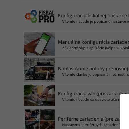
Konfigurácia fiskálnej tlačiarne
V tomto návode je popísané nastavenie 
Manuálna konfigurácia zariaden
Základný popis aplikácie iKelp POS Mob
Nahlasovanie polohy prenosnej
V tomto článku je popísaná možnosť na
Konfigurácia váh (pre zariadeni
V tomto návode sa dozviete ako nakonfi
Periférne zariadenia (pre zaria
Nastavenie periférnych zariadení (pre