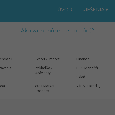
ÚVOD
RIEŠENIA
Ako vám môžeme pomôcť?
dencia SBL
Export / Import
Financie
tavenia
Pokladňa /
POS Manažér
Uzávierky
Sklad
oba
Wolt Market /
Zľavy a Kredity
Foodora