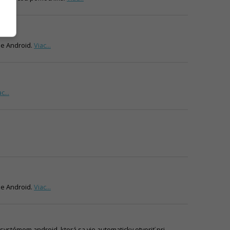
ie Android.
Viac...
c...
ie Android.
Viac...
stémom android, ktorá sa vie automaticky otvoriť pri