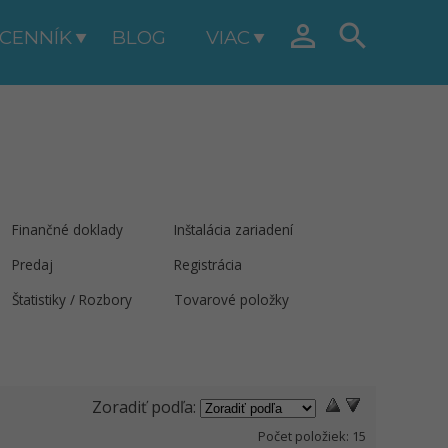


CENNÍK
BLOG
VIAC
Finančné doklady
Inštalácia zariadení
Predaj
Registrácia
Štatistiky / Rozbory
Tovarové položky
Zoradiť podľa:
Počet položiek:
15