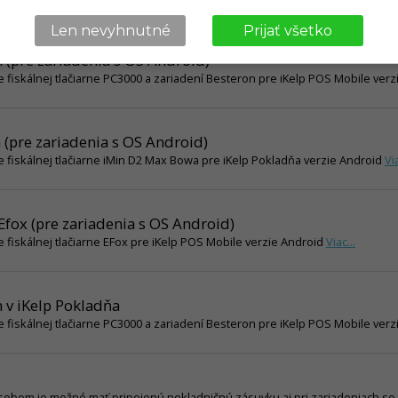
Len nevyhnutné
Prijať všetko
 (pre zariadenia s OS Android)
 fiskálnej tlačiarne PC3000 a zariadení Besteron pre iKelp POS Mobile verz
(pre zariadenia s OS Android)
 fiskálnej tlačiarne iMin D2 Max Bowa pre iKelp Pokladňa verzie Android
Via
 Efox (pre zariadenia s OS Android)
 fiskálnej tlačiarne EFox pre iKelp POS Mobile verzie Android
Viac...
 v iKelp Pokladňa
 fiskálnej tlačiarne PC3000 a zariadení Besteron pre iKelp POS Mobile verz
obom je možné mať pripojenú pokladničnú zásuvku aj pri zariadeniach so sy