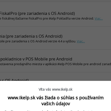
 FiskalPro (pre zariadenia s OS Android)
fiskálnej tlačiarne FiskalPro pre iKelp Pokladňa verzie Android.
Viac...
ia (pre zariadenia s OS Android)
ile pre zariadenia s OS Android verzie 4.4 a vyššou.
Viac...
 pokladnice v POS Mobile pre Android
stavenia predajného miesta v aplikácii iKelp POS Mobile pre android zaria
a s OS Android)
gurovať online váhy pre spojenie s aplikáciami iKelp.
Viac...
Víta vás www.ikelp.sk
www.ikelp.sk vás žiada o súhlas s používaním
denia s OS Android)
vašich údajov
 zariadenia s OS Android)
Viac...