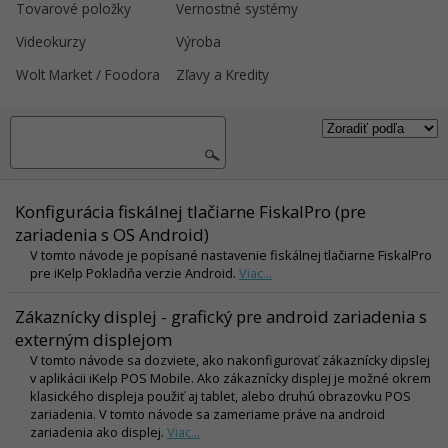
Tovarové položky
Vernostné systémy
Videokurzy
Výroba
Wolt Market / Foodora
Zľavy a Kredity
Konfigurácia fiskálnej tlačiarne FiskalPro (pre
zariadenia s OS Android)
V tomto návode je popísané nastavenie fiskálnej tlačiarne FiskalPro
pre iKelp Pokladňa verzie Android.
Viac...
Zákaznícky displej - grafický pre android zariadenia s
externým displejom
V tomto návode sa dozviete, ako nakonfigurovať zákaznícky dipslej
v aplikácii iKelp POS Mobile. Ako zákaznícky displej je možné okrem
klasického displeja použiť aj tablet, alebo druhú obrazovku POS
zariadenia. V tomto návode sa zameriame práve na android
zariadenia ako displej.
Viac...