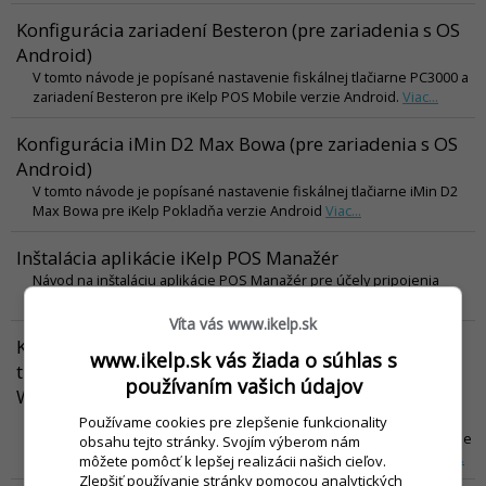
Konfigurácia zariadení Besteron (pre zariadenia s OS
Android)
V tomto návode je popísané nastavenie fiskálnej tlačiarne PC3000 a
zariadení Besteron pre iKelp POS Mobile verzie Android.
Viac...
Konfigurácia iMin D2 Max Bowa (pre zariadenia s OS
Android)
V tomto návode je popísané nastavenie fiskálnej tlačiarne iMin D2
Max Bowa pre iKelp Pokladňa verzie Android
Viac...
Inštalácia aplikácie iKelp POS Manažér
Návod na inštaláciu aplikácie POS Manažér pre účely pripojenia
zariadení k aplikácii iKelp Pokladňa.
Viac...
Víta vás www.ikelp.sk
Konfigurácia registračnej pokladne / fiskálnej
www.ikelp.sk vás žiada o súhlas s
tlačiarne pre iKelp Pokladňa na zariadeniach s OS
používaním vašich údajov
Windows
Návod pre nastavenie registračnej pokladne alebo fiskálnej
Používame cookies pre zlepšenie funkcionality
tlačiarne pre iKelp Pokladňu v aplikácii POS Manažér. Tento návod je
obsahu tejto stránky. Svojím výberom nám
pre konfiguráciu zariadenia v operačnom systéme Windows.
Viac...
môžete pomôcť k lepšej realizácii našich cieľov.
Zlepšiť používanie stránky pomocou analytických