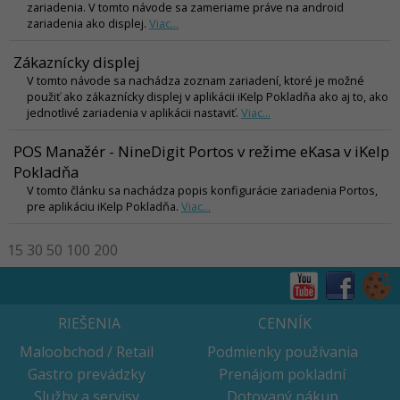
zariadenia. V tomto návode sa zameriame práve na android
zariadenia ako displej.
Viac...
Zákaznícky displej
V tomto návode sa nachádza zoznam zariadení, ktoré je možné
použiť ako zákaznícky displej v aplikácii iKelp Pokladňa ako aj to, ako
jednotlivé zariadenia v aplikácii nastaviť.
Viac...
POS Manažér - NineDigit Portos v režime eKasa v iKelp
Pokladňa
V tomto článku sa nachádza popis konfigurácie zariadenia Portos,
pre aplikáciu iKelp Pokladňa.
Viac...
15
30
50
100
200
RIEŠENIA
CENNÍK
Maloobchod / Retail
Podmienky používania
Gastro prevádzky
Prenájom pokladní
Služby a servisy
Dotovaný nákup