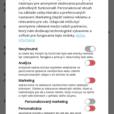
nástrojov pre anonymné sledovania používania
POS Manažér - Platobný terminál ČSOB v. 2 v iKelp
jednotlivých funkcionalít. Perzonalizovať obsah
Pokladňa
na základe vašej interakci a preferovaných
Návod popisuje nastavenie platobného terminálu od ČSOB.
Viac...
nastavení. Marketing zlepšiť cielenú reklamu a
relevantnú pre vás. Údaje tak môžu byť
Konfigurácia zariadení Besteron v iKelp Pokladňa
anonymne zdielané medzi našich partnerov,
ktorý nám dodávajú technologické vybavenie a
V tomto návode je popísané nastavenie fiskálnej tlačiarne PC3000 a
softvér pre fungovanie tejto stránky.
Bližšie
zariadení Besteron pre iKelp POS Mobile verzie Android.
Viac...
informácie
Konfigurácia bonovacej tlačiarne pre iKelp Pokladňa
Nevyhnutné
bez fiskálnej tlačiarne
sú cookie bez ktorých by funkčnosť tejto web stránky nemohla
byť zabezpečené. Navigácia a prístup k zákazníckej časti webu.
Návod popisuje pripojenie bonovacej tlačiarne k aplikácii POS
Analýza
Mobile bez pripojenia fiskálnej tlačiarne.
Viac...
analytické cookies slúžiace majiteľom webstránok na
porozumenie správania návštevníkov webu zberom
Objednávkové / bonovacie tlačiarne - konfigurácia a
anonymizovaných údajov o ich aktivite na webe.
možnosti
Marketing
V tomto návode nájdete informácia o jednotlivých nastaveniach
cookies slúžia na sledovanie návštevníkov medzi webovými
stránkami. Účelom je zobrazenie relevatných reklám, ktoré sú
bonovacích tlačiarní.
Viac...
hodnotnejšie pre vás a tvorcov reklám, ktorý inzerujú na týchto
a iných web stránkach z pohľadu vášho záujmu.
Platobný terminál - nastavenie zariadenia
Personalizovaný marketing
V tomto návode získate informácie o nastaveniach platobného
Personalizácia
terminálu v aplikácii iKelp POS Mobile.
Viac...
používanie služieb a nastavení len pre vás, ako jazyk,