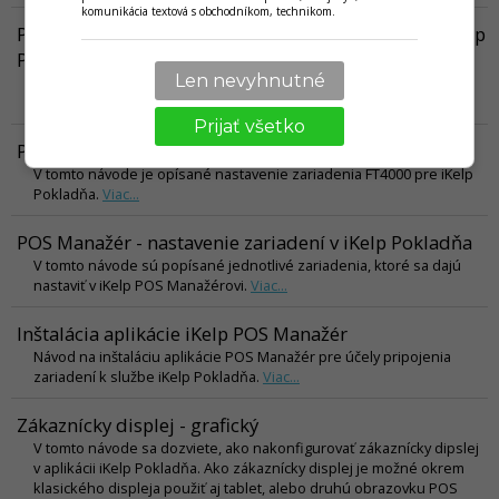
komunikácia textová s obchodníkom, technikom.
POS Manažér - NineDigit Portos v režime eKasa v iKelp
Pokladňa
Len nevyhnutné
V tomto článku sa nachádza popis konfigurácie zariadenia Portos,
pre aplikáciu iKelp Pokladňa.
Viac...
Prijať všetko
POS Manažér - FT4000B eKasa v iKelp Pokladňa
V tomto návode je opísané nastavenie zariadenia FT4000 pre iKelp
Pokladňa.
Viac...
POS Manažér - nastavenie zariadení v iKelp Pokladňa
V tomto návode sú popísané jednotlivé zariadenia, ktoré sa dajú
nastaviť v iKelp POS Manažérovi.
Viac...
Inštalácia aplikácie iKelp POS Manažér
Návod na inštaláciu aplikácie POS Manažér pre účely pripojenia
zariadení k službe iKelp Pokladňa.
Viac...
Zákaznícky displej - grafický
V tomto návode sa dozviete, ako nakonfigurovať zákaznícky dipslej
v aplikácii iKelp Pokladňa. Ako zákaznícky displej je možné okrem
klasického displeja použiť aj tablet, alebo druhú obrazovku POS