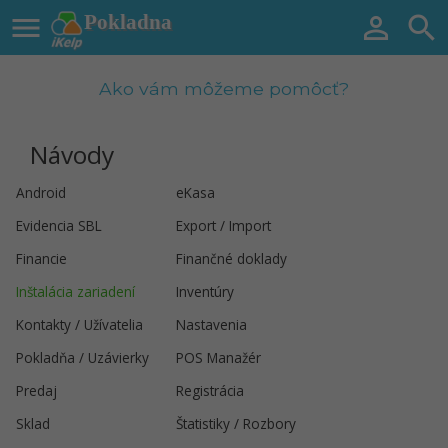

Pokladna


Ako vám môžeme pomôcť?
Návody
Android
eKasa
Evidencia SBL
Export / Import
Financie
Finančné doklady
Inštalácia zariadení
Inventúry
Kontakty / Užívatelia
Nastavenia
Pokladňa / Uzávierky
POS Manažér
Predaj
Registrácia
Sklad
Štatistiky / Rozbory