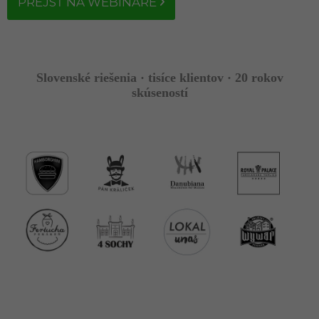
PREJSŤ NA WEBINÁRE
Slovenské riešenia · tisíce klientov · 20 rokov
skúseností