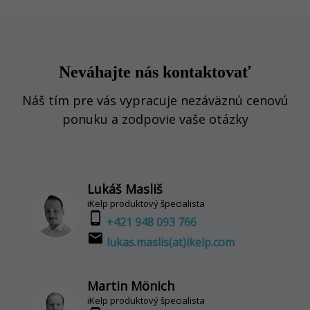
Neváhajte nás kontaktovať
Náš tím pre vás vypracuje nezáväznú cenovú
ponuku a zodpovie vaše otázky
Lukáš Masliš
iKelp produktový špecialista
phone_android
+421 948 093 766
email
lukas.maslis(at)ikelp.com
Martin Mönich
iKelp produktový špecialista