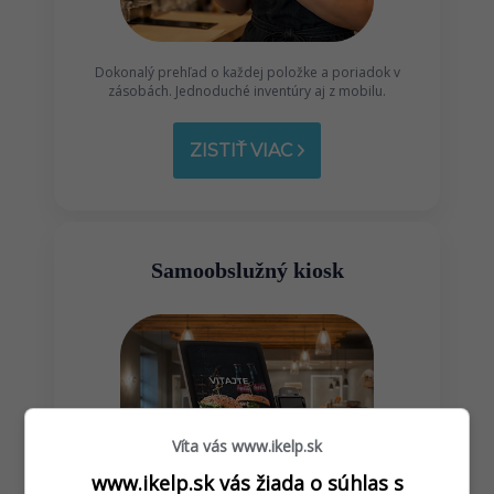
Dokonalý prehľad o každej položke a poriadok v
zásobách. Jednoduché inventúry aj z mobilu.
ZISTIŤ VIAC
Samoobslužný kiosk
Víta vás www.ikelp.sk
www.ikelp.sk vás žiada o súhlas s