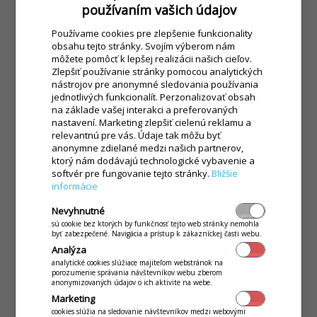
používaním vašich údajov
Používame cookies pre zlepšenie funkcionality
Dokonalý zamestnanec za zlomok bežnej obsluhy.
obsahu tejto stránky. Svojím výberom nám
Zákazník si objedná aj zaplatí sám.
môžete pomôcť k lepšej realizácii našich cieľov.
Zlepšiť používanie stránky pomocou analytických
nástrojov pre anonymné sledovania používania
ZISTIŤ VIAC
jednotlivých funkcionalít. Perzonalizovať obsah
na základe vašej interakci a preferovaných
nastavení. Marketing zlepšiť cielenú reklamu a
relevantnú pre vás. Údaje tak môžu byť
anonymne zdielané medzi našich partnerov,
ktorý nám dodávajú technologické vybavenie a
Systém pre fastfood
softvér pre fungovanie tejto stránky.
Bližšie
informácie
Nevyhnutné
sú cookie bez ktorých by funkčnosť tejto web stránky nemohla
byť zabezpečené. Navigácia a prístup k zákazníckej časti webu.
Analýza
analytické cookies slúžiace majiteľom webstránok na
porozumenie správania návštevníkov webu zberom
anonymizovaných údajov o ich aktivite na webe.
Marketing
cookies slúžia na sledovanie návštevníkov medzi webovými