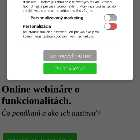
stránkami. Účelom je zobrazenie relevatných reklám, ktoré sú
hodnotnejšie pre vás a tvorcov reklám, ktorý inzerujú na týchto
a iných web stránkach z pohľadu vášho záujmu.
Systém objednávky, prípravy a výdaju jedál, s
Personalizovaný marketing
praktickými displejmi pre zákazníkov i kuchyňu.
Personalizácia
používanie služieb a nastavení len pre vás, ako jazyk,
ZISTIŤ VIAC
komunikácia textová s obchodníkom, technikom.
Len nevyhnutné
Prijať všetko
Online webináre o
funkcionalitách.
Čo ponúkajú a ako ich nastaviť?