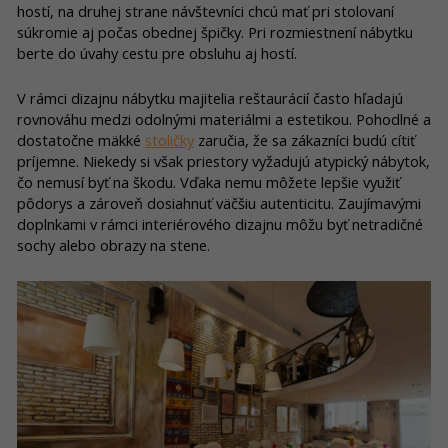
hostí, na druhej strane návštevníci chcú mať pri stolovaní
súkromie aj počas obednej špičky. Pri rozmiestnení nábytku
berte do úvahy cestu pre obsluhu aj hostí.
V rámci dizajnu nábytku majitelia reštaurácií často hľadajú
rovnováhu medzi odolnými materiálmi a estetikou. Pohodlné a
dostatočne mäkké
stoličky
zaručia, že sa zákazníci budú cítiť
príjemne. Niekedy si však priestory vyžadujú atypický nábytok,
čo nemusí byť na škodu. Vďaka nemu môžete lepšie využiť
pôdorys a zároveň dosiahnuť väčšiu autenticitu. Zaujímavými
doplnkami v rámci interiérového dizajnu môžu byť netradičné
sochy alebo obrazy na stene.