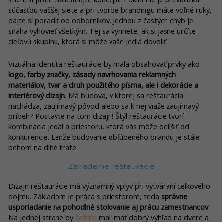
súčasťou väčšej siete a pri tvorbe brandingu máte voľné ruky,
dajte si poradiť od odborníkov. Jednou z častých chýb je
snaha vyhovieť všetkým. Tej sa vyhnete, ak si jasne určíte
cieľovú skupinu, ktorá si môže vaše jedlá dovoliť.
Vizuálna identita reštaurácie by mala obsahovať prvky ako
logo, farby značky, zásady navrhovania reklamných
materiálov, tvar a druh použitého písma, ale i dekorácie a
interiérový dizajn
. Má budova, v ktorej sa reštaurácia
nachádza, zaujímavý pôvod alebo sa k nej viaže zaujímavý
príbeh? Postavte na tom dizajn! Štýl reštaurácie tvorí
kombinácia jedál a priestoru, ktorá vás môže odlíšiť od
konkurencie. Lenže budovanie obľúbeného brandu je stále
behom na dlhé trate.
Zariadenie reštaurácie
Dizajn reštaurácie má významný vplyv pri vytváraní celkového
dojmu. Základom je práca s priestorom, teda
správne
usporiadanie na pohodlné stolovanie aj prácu zamestnancov
.
Na jednej strane by
čašníci
mali mať dobrý výhľad na dvere a