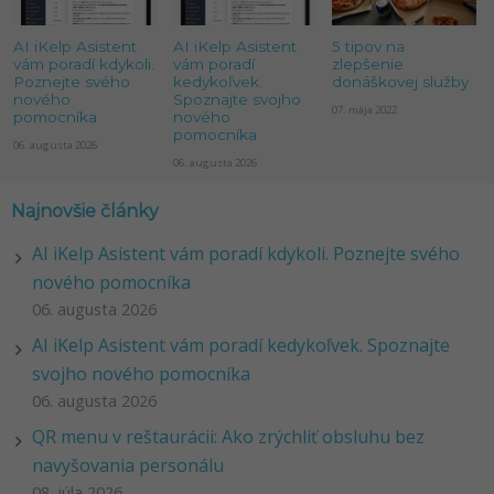
AI iKelp Asistent
AI iKelp Asistent
5 tipov na
vám poradí kdykoli.
vám poradí
zlepšenie
Poznejte svého
kedykoľvek.
donáškovej služby
nového
Spoznajte svojho
07. mája 2022
pomocníka
nového
pomocníka
06. augusta 2026
06. augusta 2026
Najnovšie články
AI iKelp Asistent vám poradí kdykoli. Poznejte svého
nového pomocníka
06. augusta 2026
AI iKelp Asistent vám poradí kedykoľvek. Spoznajte
svojho nového pomocníka
06. augusta 2026
QR menu v reštaurácii: Ako zrýchliť obsluhu bez
navyšovania personálu
08. júla 2026