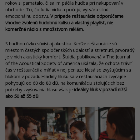
rokov si pamätalo, či sa im páčila hudba pri nakupovaní v
obchode. To, čo ľudia vidia a počujú, vytvára silnú
emocionálnu odozvu.
V prípade reštaurácie odporúčame
vhodne zvolenú hudobnú kulisu a vlastný playlist, nie
komerčné rádio s množstvom reklám.
S hudbou úzko súvisí aj akustika. Keďže reštaurácie sú
miestom častých spoločenských udalostí a stretnutí, prvoradý
je v nich akustický komfort. Štúdia publikovaná v The Journal
of the Acoustical Society of America ukázala, že ochota tráviť
čas v reštaurácii a míňať v nej peniaze klesá so zvyšujúcim sa
hlukom v pozadí. Hladiny hluku sa v reštauráciách zvyčajne
pohybujú od 60 do 80 dB, na komunikáciu stolujúcich bez
potreby zvyšovania hlasu však je
ideálny hluk v pozadí nižší
ako 50 až 55 dB
.