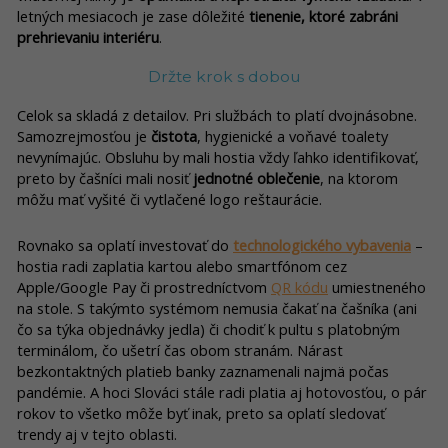
letných mesiacoch je zase dôležité
tienenie, ktoré zabráni
prehrievaniu interiéru
.
Držte krok s dobou
Celok sa skladá z detailov. Pri službách to platí dvojnásobne.
Samozrejmosťou je
čistota
, hygienické a voňavé toalety
nevynímajúc. Obsluhu by mali hostia vždy ľahko identifikovať,
preto by čašníci mali nosiť
jednotné oblečenie
, na ktorom
môžu mať vyšité či vytlačené logo reštaurácie.
Rovnako sa oplatí investovať do
technologického vybavenia
–
hostia radi zaplatia kartou alebo smartfónom cez
Apple/Google Pay či prostredníctvom
QR kódu
umiestneného
na stole. S takýmto systémom nemusia čakať na čašníka (ani
čo sa týka objednávky jedla) či chodiť k pultu s platobným
terminálom, čo ušetrí čas obom stranám. Nárast
bezkontaktných platieb banky zaznamenali najmä počas
pandémie. A hoci Slováci stále radi platia aj hotovosťou, o pár
rokov to všetko môže byť inak, preto sa oplatí sledovať
trendy aj v tejto oblasti.