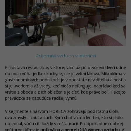
Príjemný vzduch v interiéri
Predstava reštaurácie, v ktorej vám už pri otvorení dverí udrie
do nosa vôňa jedla z kuchyne, nie je veľmi lákavá. Mikroklíma v
gastronomických podnikoch je v podstate neviditeľná a hostia
si ju uvedomia až vtedy, keď niečo nefunguje, napríklad keď sa
vrátia z obeda a z ich oblečenia je cítiť, kde práve boli. Takejto
prevádzke sa nabudúce radšej vyhnú.
V segmente s názvom HORECA zohrávajú podstatnú úlohu
dva zmysly – chuť a čuch. Kým chuť vníma len ten, kto si jedlo
objednal, vôňu cíti každý v reštaurácii. Predpokladom dobrej
vnútornej klímy je
optimálna a nepretržitá výmena vzduchu
. V