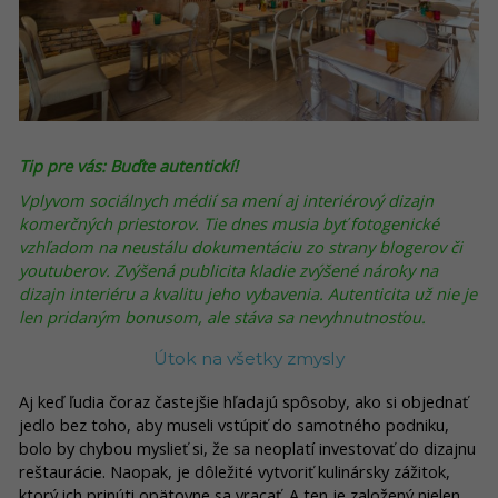
Tip pre vás: Buďte autentickí!
Vplyvom sociálnych médií sa mení aj interiérový dizajn
komerčných priestorov. Tie dnes musia byť fotogenické
vzhľadom na neustálu dokumentáciu zo strany blogerov či
youtuberov. Zvýšená publicita kladie zvýšené nároky na
dizajn interiéru a kvalitu jeho vybavenia. Autenticita už nie je
len pridaným bonusom, ale stáva sa nevyhnutnosťou.
Útok na všetky zmysly
Aj keď ľudia čoraz častejšie hľadajú spôsoby, ako si objednať
jedlo bez toho, aby museli vstúpiť do samotného podniku,
bolo by chybou myslieť si, že sa neoplatí investovať do dizajnu
reštaurácie. Naopak, je dôležité vytvoriť kulinársky zážitok,
ktorý ich prinúti opätovne sa vracať. A ten je založený nielen