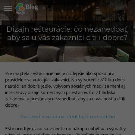

Blog
Dizajn reštaurácie: čo nezanedbať,
aby sa u vás zákazníci cítili dobre?
Pre majiteľa reštaurácie nie je nič lepšie ako spokojní a
pravidelne sa vracajúci zákazníci. Na vytvorenie zážitku dnes
nestačí len dobré jedlo, vplyvom sociálnych médií sa mení aj
interiérový dizajn komerčných priestorov. Čo z hľadiska
zariadenia a prevádzky nezanedbať, aby sa u vás hostia cítili
dobre?
Koncept a vizuálna identita, ktoré odlíšia
Ešte predtým, ako sa vrhnete do nákupu nábytku a výmaľby
stien, si jasne zadefinujte koncept. Pokiaľ nie je prevádzka