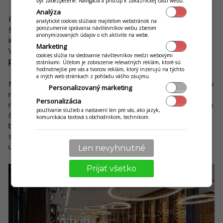
byť zabezpečené. Navigácia a prístup k zákazníckej časti webu.
Analýza
Príjemný pocit z prostredia sa dá dosiahnuť architektonickým
analytické cookies slúžiace majiteľom webstránok na
štýlom, nábytkom či farbami. Rovnako dôležité však je ukázať
porozumenie správania návštevníkov webu zberom
anonymizovaných údajov o ich aktivite na webe.
interiér v tom správnom svetle, a to vďaka osvetleniu.
Marketing
Vyhýbajte sa príliš tmavým priestorom a voľte
kombináciu
cookies slúžia na sledovanie návštevníkov medzi webovými
priameho a nepriameho osvetlenia
.
stránkami. Účelom je zobrazenie relevatných reklám, ktoré sú
hodnotnejšie pre vás a tvorcov reklám, ktorý inzerujú na týchto
a iných web stránkach z pohľadu vášho záujmu.
Môžete si vybrať z rôznych dizajnových riešení – od svietidiel v
Personalizovaný marketing
rôznych štýloch cez lustre z optických vlákien až po hviezdne
Personalizácia
nebo s krištáľovými elementmi. Môžete mať najlepšiu kuchyňu
používanie služieb a nastavení len pre vás, ako jazyk,
či servis, no keď si hostia nebudú vidieť do taniera alebo ich
komunikácia textová s obchodníkom, technikom.
budú bolieť oči z ostrého svetla, v celkovom hodnotení určite
stratíte niekoľko bodov. Podľa štúdií jasné a intenzívne svetlo
urýchľuje konzumáciu, preto si ho volia napríklad fastfoody.
Len nevyhnutné
Prijať všetko