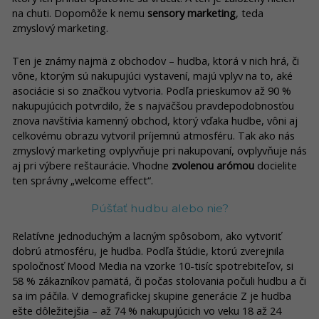
na chuti. Dopomôže k nemu
sensory marketing
, teda
zmyslový marketing.
Ten je známy najmä z obchodov – hudba, ktorá v nich hrá, či
vône, ktorým sú nakupujúci vystavení, majú vplyv na to, aké
asociácie si so značkou vytvoria. Podľa prieskumov až 90 %
nakupujúcich potvrdilo, že s najväčšou pravdepodobnosťou
znova navštívia kamenný obchod, ktorý vďaka hudbe, vôni aj
celkovému obrazu vytvoril príjemnú atmosféru. Tak ako nás
zmyslový marketing ovplyvňuje pri nakupovaní, ovplyvňuje nás
aj pri výbere reštaurácie. Vhodne
zvolenou arómou
docielite
ten správny „welcome effect“.
Púšťať hudbu alebo nie?
Relatívne jednoduchým a lacným spôsobom, ako vytvoriť
dobrú atmosféru, je hudba. Podľa štúdie, ktorú zverejnila
spoločnosť Mood Media na vzorke 10-tisíc spotrebiteľov, si
58 % zákazníkov pamätá, či počas stolovania počuli hudbu a či
sa im páčila. V demografickej skupine generácie Z je hudba
ešte dôležitejšia – až 74 % nakupujúcich vo veku 18 až 24