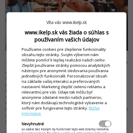
Víta vás www.ikelp.sk
www.ikelp.sk vás žiada o súhlas s
používaním vašich údajov
Používame cookies pre zlepšenie funkcionality
obsahu tejto stránky. Svojím výberom nám
môžete pomôcť k lepšej realizácii našich cieľov.
Tip pre vás: Investície do odhlučnenia neriešte až dodatočne
Zlepšiť používanie stránky pomocou analytických
nástrojov pre anonymné sledovania používania
Zvuky ako reč znížite odhlučnením stien, stropov a podláh.
jednotlivých funkcionalít. Perzonalizovať obsah
Pri ozvene bude dobrým riešením absorbovanie zvuku v
na základe vašej interakci a preferovaných
priestore pomocou akustických lamiel a panelov. Takto
nastavení. Marketing zlepšiť cielenú reklamu a
bude zrozumiteľný aj rozhovor na krátku vzdialenosť v
relevantnú pre vás. Údaje tak môžu byť
reštaurácii plnej ľudí. Lacnou formou odstránenia hluku je i
anonymne zdielané medzi našich partnerov,
kročajová izolácia, ktorá sa postará o odhlučnenie dupotu,
ktorý nám dodávajú technologické vybavenie a
softvér pre fungovanie tejto stránky.
Bližšie
búchania či padania predmetov. Všetky tieto problémy treba
informácie
riešiť už počas výstavby, vyhnete sa tak dodatočným
investíciám na zlepšenie akustiky.
Nevyhnutné
sú cookie bez ktorých by funkčnosť tejto web stránky nemohla
V tom správnom svetle