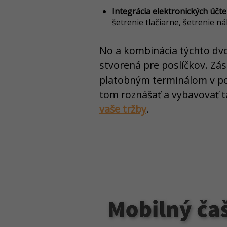
Integrácia elektronických účt
šetrenie tlačiarne, šetrenie n
No a kombinácia týchto dvo
stvorená pre poslíčkov. Zá
platobným terminálom v p
tom roznášať a vybavovať t
vaše tržby
.