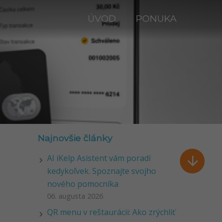
ÚVOD
PONUKA
Najnovšie články
AI iKelp Asistent vám poradí

kedykoľvek. Spoznajte svojho
nového pomocníka
06. augusta 2026
QR menu v reštaurácii: Ako zrýchliť