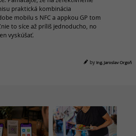
nisu praktická kombinácia
dobe mobilu s NFC a appkou GP tom
nie to síce až príliš jednoducho, no
len vyskúšať.
by
Ing. Jaroslav Orgoň