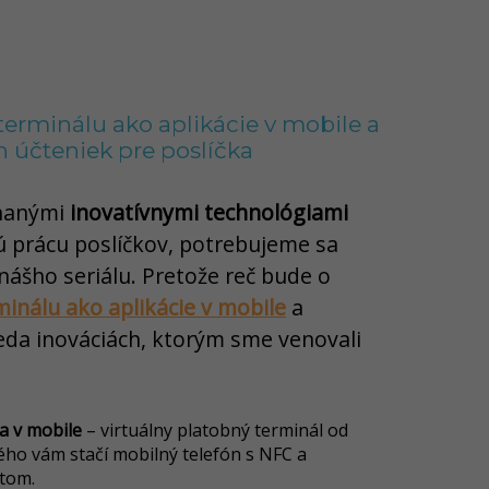
erminálu ako aplikácie v mobile a
h účteniek pre poslíčka
ínanými
inovatívnymi technológiami
ú prácu poslíčkov, potrebujeme sa
nášho seriálu. Pretože reč bude o
inálu ako aplikácie v mobile
a
eda inováciách, ktorým sme venovali
a v mobile
– virtuálny platobný terminál od
ého vám stačí mobilný telefón s NFC a
 tom.