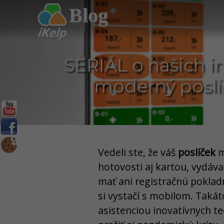
Blog
SERIÁL o našich i
moderný poslíč
Vedeli ste, že váš
poslíček
m
hotovosti aj kartou, vydáva
mať ani registračnú poklad
si vystačí s mobilom. Takát
asistenciou inovatívnych t