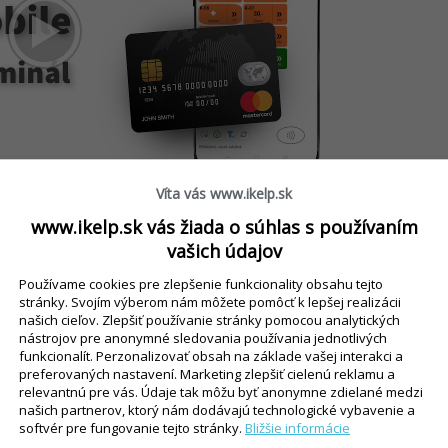
Víta vás www.ikelp.sk
www.ikelp.sk vás žiada o súhlas s používaním
vašich údajov
 ošetriť v praxi?
Používame cookies pre zlepšenie funkcionality obsahu tejto
stránky. Svojím výberom nám môžete pomôcť k lepšej realizácii
našich cieľov. Zlepšiť používanie stránky pomocou analytických
asi tak, že váš
poslíček na rozvoz
nástrojov pre anonymné sledovania používania jednotlivých
funkcionalít. Perzonalizovať obsah na základe vašej interakci a
o sebou len svoj
mobilný telefón
s
preferovaných nastavení. Marketing zlepšiť cielenú reklamu a
žiaden iný platobný terminál, žiadnu
relevantnú pre vás. Údaje tak môžu byť anonymne zdielané medzi
našich partnerov, ktorý nám dodávajú technologické vybavenie a
telefónu dokáže vybaviť zákazníka,
softvér pre fungovanie tejto stránky.
Bližšie informácie