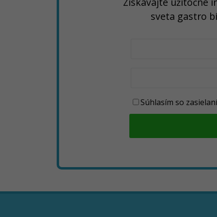
Získavajte užitočné i
sveta gastro b
Súhlasím so zasiela