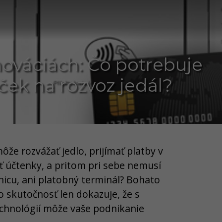
nováciách: Čo potrebuje
ek na rozvoz jedál?
ôže rozvážať jedlo, prijímať platby v
ť účtenky, a pritom pri sebe nemusí
nicu, ani platobný terminál? Bohato
o skutočnosť len dokazuje, že s
echnológií môže vaše podnikanie