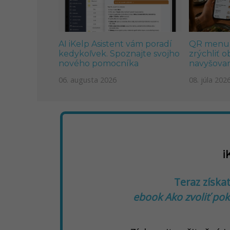
AI iKelp Asistent vám poradí
QR menu v
kedykoľvek. Spoznajte svojho
zrýchliť 
nového pomocníka
navyšovan
06. augusta 2026
08. júla 202
i
Teraz získa
ebook Ako zvoliť pok