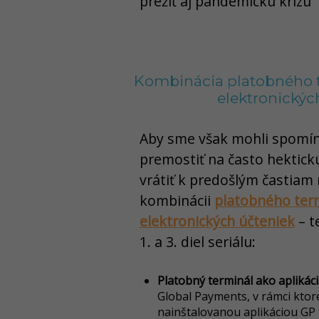
prežiť aj pandemickú krízu
Kombinácia platobného t
elektronickýc
Aby sme však mohli spom
premostiť na často hektick
vrátiť k predošlým častiam 
kombinácii
platobného term
elektronických účteniek
– t
1. a 3. diel seriálu:
Platobný terminál ako aplikáci
Global Payments, v rámci ktor
nainštalovanou aplikáciou GP