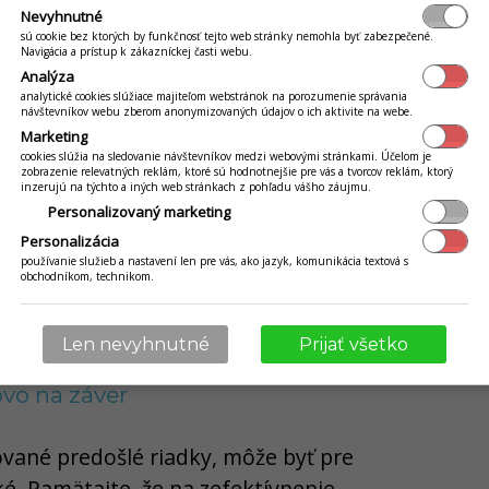
 to úplne rýchlo a jednoducho. No a
Nevyhnutné
r tým, že mu jedným ťuknutím
sú cookie bez ktorých by funkčnosť tejto web stránky nemohla byť zabezpečené.
Navigácia a prístup k zákazníckej časti webu.
ktronickú účtenku priamo na mail.
Analýza
analytické cookies slúžiace majiteľom webstránok na porozumenie správania
návštevníkov webu zberom anonymizovaných údajov o ich aktivite na webe.
Marketing
radí konateľ spoločnosti Abiset, Ing.
cookies slúžia na sledovanie návštevníkov medzi webovými stránkami. Účelom je
zobrazenie relevatných reklám, ktoré sú hodnotnejšie pre vás a tvorcov reklám, ktorý
inzerujú na týchto a iných web stránkach z pohľadu vášho záujmu.
aj peniaze. Na to ale potrebujete od
Personalizovaný marketing
ickou účtenkou a jeho e-mail. Online
Personalizácia
používanie služieb a nastavení len pre vás, ako jazyk, komunikácia textová s
ny nástroj, ako to dosiahnuť. E-mail
obchodníkom, technikom.
úhlas vám dá zákazník povinnou
odmienok.“
Len nevyhnutné
Prijať všetko
ovo na záver
ované predošlé riadky, môže byť pre
é. Pamätajte, že na zefektívnenie