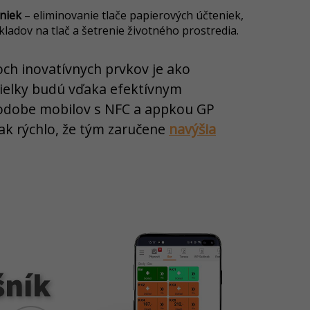
eniek
– eliminovanie tlače papierových účteniek,
ákladov na tlač a šetrenie životného prostredia.
ch inovatívnych prvkov je ako
sielky budú vďaka efektívnym
odobe mobilov s NFC a appkou GP
ak rýchlo, že tým zaručene
navýšia