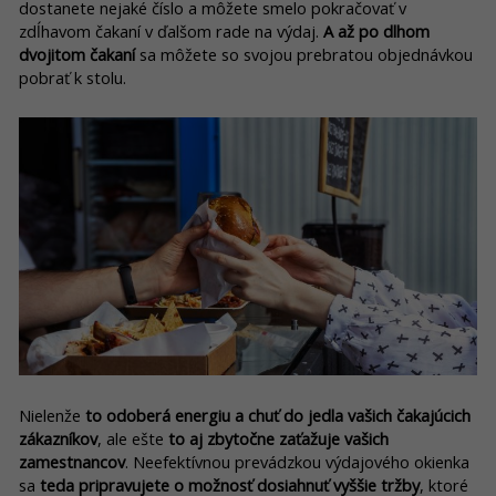
dostanete nejaké číslo a môžete smelo pokračovať v
zdĺhavom čakaní v ďalšom rade na výdaj.
A až po dlhom
dvojitom čakaní
sa môžete so svojou prebratou objednávkou
pobrať k stolu.
Nielenže
to odoberá energiu a chuť do jedla vašich čakajúcich
zákazníkov
, ale ešte
to aj zbytočne zaťažuje vašich
zamestnancov
. Neefektívnou prevádzkou výdajového okienka
sa
teda pripravujete o možnosť dosiahnuť vyššie tržby
, ktoré