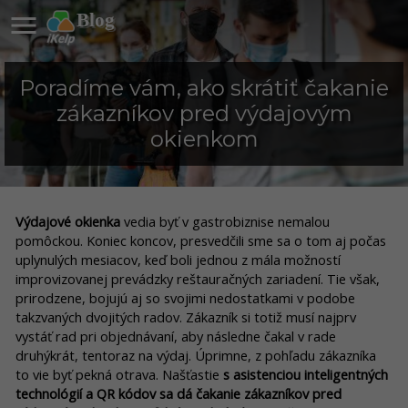

Blog
Poradíme vám, ako skrátiť čakanie
zákazníkov pred výdajovým
okienkom
Výdajové okienka
vedia byť v gastrobiznise nemalou
pomôckou. Koniec koncov, presvedčili sme sa o tom aj počas
uplynulých mesiacov, keď boli jednou z mála možností
improvizovanej prevádzky reštauračných zariadení. Tie však,
prirodzene, bojujú aj so svojimi nedostatkami v podobe
takzvaných dvojitých radov. Zákazník si totiž musí najprv
vystáť rad pri objednávaní, aby následne čakal v rade
druhýkrát, tentoraz na výdaj. Úprimne, z pohľadu zákazníka
to vie byť pekná otrava. Našťastie
s asistenciou inteligentných
technológií a QR kódov sa dá čakanie zákazníkov pred