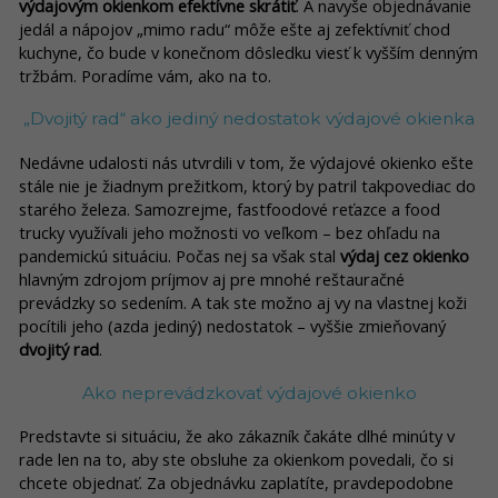
výdajovým okienkom efektívne skrátiť
. A navyše objednávanie
jedál a nápojov „mimo radu“ môže ešte aj zefektívniť chod
kuchyne, čo bude v konečnom dôsledku viesť k vyšším denným
tržbám. Poradíme vám, ako na to.
„Dvojitý rad“ ako jediný nedostatok výdajové okienka
Nedávne udalosti nás utvrdili v tom, že výdajové okienko ešte
stále nie je žiadnym prežitkom, ktorý by patril takpovediac do
starého železa. Samozrejme, fastfoodové reťazce a food
trucky využívali jeho možnosti vo veľkom – bez ohľadu na
pandemickú situáciu. Počas nej sa však stal
výdaj cez okienko
hlavným zdrojom príjmov aj pre mnohé reštauračné
prevádzky so sedením. A tak ste možno aj vy na vlastnej koži
pocítili jeho (azda jediný) nedostatok – vyššie zmieňovaný
dvojitý rad
.
Ako neprevádzkovať výdajové okienko
Predstavte si situáciu, že ako zákazník čakáte dlhé minúty v
rade len na to, aby ste obsluhe za okienkom povedali, čo si
chcete objednať. Za objednávku zaplatíte, pravdepodobne