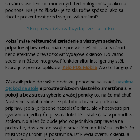
sa vám s asistenciou moderných technológií núkajú ako na
podnose. Nie je to škoda? Je to skutočne spôsob, ako sa
chcete prezentovať pred svojimi zákazníkmi?
Ako prevádzkovať výdajové okienko
Pokiaľ máte
reštauračné zariadenie s vlastným sedením,
prípadne aj bez neho
, máme pre vás riešenie, ako v rámci
neho efektívne prevádzkovať výdajové okienko. Do vášho
sedenia môžete integrovať funkcionalitu Inteligentný stôl,
ktorá je v ponuke aplikácie
iKelp POS Mobile
. Ako to funguje?
Zákazník príde do vášho podniku, pohodlne sa usadí,
nasníma
QR kód na stole
a prostredníctvom vlastného smartfónu si v
pokoji a bez stresu vyberie z vašej ponuky to, na čo má chuť
.
Následne zaplatí online cez platobnú bránu a počká na
prípravu jedla (prípadne nezaplatí online, ale v hotovosti pri
vyzdvihnutí jedla). Čo je však dôležité – stále čaká v pohodlí za
stolom. No a len čo bude jeho objednávka pripravená na
prebratie, dostane do svojho smartfónu notifikáciu. Jediné, čo
musí vtedy urobiť, je postaviť sa, ísť k výdajovému okienku a