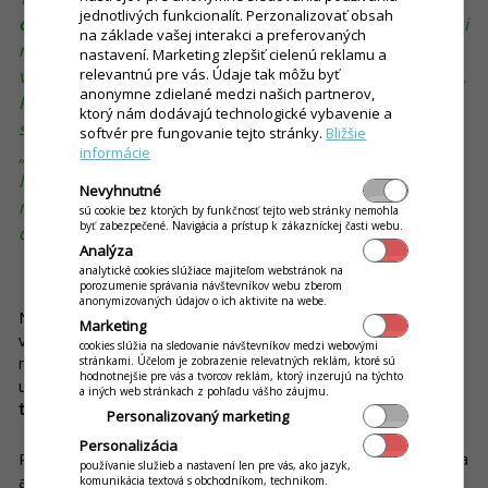
jednotlivých funkcionalít. Perzonalizovať obsah
objednávky dennou realitou:
Stáva sa, že zákazník by si
na základe vašej interakci a preferovaných
rád niečo doobjednal, ale nechce sa mu opätovne
nastavení. Marketing zlepšiť cielenú reklamu a
relevantnú pre vás. Údaje tak môžu byť
vystáť rad, a tak si už v prevádzke nič ďalšie nedopraje.
anonymne zdielané medzi našich partnerov,
Práve tu vie zohrať veľkú rolu QR kód umiestnený na
ktorý nám dodávajú technologické vybavenie a
stole, ideálne aj s nejakou výzvou, ako napríklad:
softvér pre fungovanie tejto stránky.
Bližšie
informácie
„Chutilo vám a radi by ste si ešte niečo dali?
Nasnímajte QR kód a objednajte si.“ Zákazník dostane
Nevyhnutné
možnosť objednať si priamo z miesta, kde práve je, a
sú cookie bez ktorých by funkčnosť tejto web stránky nemohla
byť zabezpečené. Navigácia a prístup k zákazníckej časti webu.
dlhý rad ho viac od ďalšej objednávky neodradí.
Analýza
analytické cookies slúžiace majiteľom webstránok na
Vyššia efektivita kuchyne = vyššie tržby
porozumenie správania návštevníkov webu zberom
anonymizovaných údajov o ich aktivite na webe.
Nasledujúcimi slovami nadviažeme aj na to, čo sme spomínali
Marketing
v samom úvode tohto článku – že objednávanie jedál a
cookies slúžia na sledovanie návštevníkov medzi webovými
nápojov mimo radu dokáže zefektívniť chod kuchyne a
stránkami. Účelom je zobrazenie relevatných reklám, ktoré sú
hodnotnejšie pre vás a tvorcov reklám, ktorý inzerujú na týchto
umožňuje
vybaviť viacero objednávok za deň, čím sa zvýšia
a iných web stránkach z pohľadu vášho záujmu.
tržby
. Čím je to spôsobené?
Personalizovaný marketing
Personalizácia
Predstavte si situáciu, že kuchyňa začne chystať nejaké jedlo a
používanie služieb a nastavení len pre vás, ako jazyk,
až o pár minút sa dozvie, že aj iný zákazník si objednal to isté.
komunikácia textová s obchodníkom, technikom.