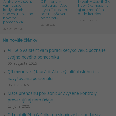
AI iKelp Asistent
QR menu v
Mobilný čašník 3 v
vám poradí
reštaurácii: Ako
1 ponúka riešenie
kedykoľvek.
zrýchliť obsluhu
aj pre menších
Spoznajte svojho
bez navyšovania
podnikateľov
nového
personálu
12. januára 2022
pomocníka
08. júla 2026
06. augusta 2026
Najnovšie články
AI iKelp Asistent vám poradí kedykoľvek. Spoznajte
svojho nového pomocníka
06. augusta 2026
QR menu v reštaurácii: Ako zrýchliť obsluhu bez
navyšovania personálu
08. júla 2026
Máte prenosnú pokladnicu? Zvýšené kontroly
preverujú aj tieto údaje
23. júna 2026
Od mobilného čašníka po skladové hospodárstvo.