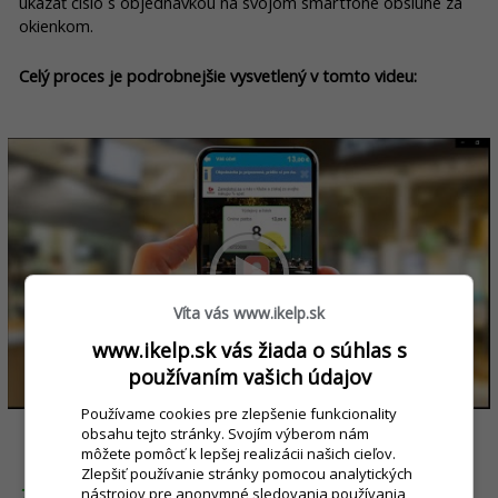
ukázať číslo s objednávkou na svojom smartfóne obsluhe za
okienkom.
Celý proces je podrobnejšie vysvetlený v tomto videu:
Víta vás www.ikelp.sk
www.ikelp.sk vás žiada o súhlas s
používaním vašich údajov
Používame cookies pre zlepšenie funkcionality
obsahu tejto stránky. Svojím výberom nám
môžete pomôcť k lepšej realizácii našich cieľov.
Zlepšiť používanie stránky pomocou analytických
nástrojov pre anonymné sledovania používania
Tip pre prevádzky, pre ktoré sú nemalé rady na