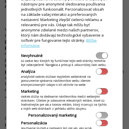
ponuku všetkých špecialít
priamo vo svojom mobile po
nástrojov pre anonymné sledovania používania
nasnímaní QR kódu na stole.
jednotlivých funkcionalít. Perzonalizovať obsah
na základe vašej interakci a preferovaných
Prepracovanejšie riešenie
nastavení. Marketing zlepšiť cielenú reklamu a
relevantnú pre vás. Údaje tak môžu byť
V rámci systému iKelp POS Mobile existuje však aj funkcia s
anonymne zdielané medzi našich partnerov,
názvom
Inteligentný stôl
, vďaka ktorej si môžu hostia
ktorý nám dodávajú technologické vybavenie a
softvér pre fungovanie tejto stránky.
Bližšie
prostredníctvom svojich mobilov jednoducho, rýchlo a
informácie
pohodlne objednať to, na čo majú chuť.
Čašníci a personál tak
nemusia prevziať každú objednávku a lietať hore-dole, čím
Nevyhnutné
prispejú aj k stále skloňovanému obmedzeniu osobného
sú cookie bez ktorých by funkčnosť tejto web stránky nemohla
kontaktu. Navyše, za zmienku stojí aj
funkcia virtuálnej
byť zabezpečené. Navigácia a prístup k zákazníckej časti webu.
peňaženky
. Stačí, keď si stáli zákazníci dobijú kredit na účet ich
Analýza
analytické cookies slúžiace majiteľom webstránok na
virtuálnej peňaženky a môžu realizovať platby – bez potreby
porozumenie správania návštevníkov webu zberom
tlačenia daňového dokladu a bez potreby chytania peňazí. Čo
anonymizovaných údajov o ich aktivite na webe.
nám z toho vyplýva? Ďalšie úspešné vyhnutie sa kontaktu s
Marketing
„cudzími predmetmi“.
cookies slúžia na sledovanie návštevníkov medzi webovými
stránkami. Účelom je zobrazenie relevatných reklám, ktoré sú
hodnotnejšie pre vás a tvorcov reklám, ktorý inzerujú na týchto
Zamyslenie na záver
a iných web stránkach z pohľadu vášho záujmu.
Personalizovaný marketing
Odporúčania Ministerstva zdravotníctva ČR môžu byť
Personalizácia
príkladom pre všetky reštauračné zariadenia, ktoré chcú
používanie služieb a nastavení len pre vás, ako jazyk,