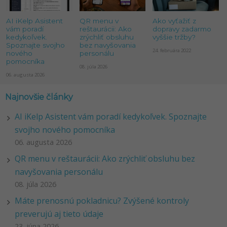
AI iKelp Asistent
QR menu v
Ako vyťažiť z
vám poradí
reštaurácii: Ako
dopravy zadarmo
kedykoľvek.
zrýchliť obsluhu
vyššie tržby?
Spoznajte svojho
bez navyšovania
24. februára 2022
nového
personálu
pomocníka
08. júla 2026
06. augusta 2026
Najnovšie články
AI iKelp Asistent vám poradí kedykoľvek. Spoznajte
svojho nového pomocníka
06. augusta 2026
QR menu v reštaurácii: Ako zrýchliť obsluhu bez
navyšovania personálu
08. júla 2026
Máte prenosnú pokladnicu? Zvýšené kontroly
preverujú aj tieto údaje
23. júna 2026