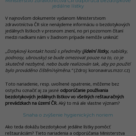
Ministerstvo zdravotníctva ČR odporúča bezdotykové
jedálne lístky
V najnovšom dokumente vydanom Ministerstvom
zdravotníctva ČR síce nenájdeme informáciu o bezdotykových
jedálnych lístkoch v presnom znení, no pri pozornom čítaní
medzi riadkami nám v žiadnom prípade nemôže uniknúť:
„Dotykový kontakt hostů s předměty (
jídelní lístky,
nabídky,
podnosy, ubrousky) se bude omezovat pouze na to, co je
skutečně nezbytné, nebo bude realizován tak, aby po použití
bylo prováděno čištění/výměna.“
(Zdroj: koronavirus.mzcr.cz)
Toto nariadenie, resp. uvoľnené opatrenie, môžeme bez
ostychu označiť aj za jasné
odporúčanie používania
bezdotykových jedálnych lístkov vo všetkých reštauračných
prevádzkach na území ČR.
Aký to má ale vlastne význam?
Snaha o zvýšenie hygienických noriem
Ako teda dokážu bezdotykové jedálne lístky pomôcť
reštauráciám? Tieto nariadenia a odporúčania Ministerstva