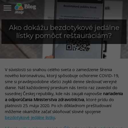

Blog
Ako dokážu bezdotykové jedálne
lístky pomôcť reštauráciám?
V súvislosti so snahou celého sveta o zamedzenie šírenia
nového koronavírusu, ktorý spôsobuje ochorenie COVID-19,
sme si pravdepodobne všetci zvykli denne sledovať verejné
dianie. Náš každodenný prieskum nás tento raz zaviedol do
susednej Českej republiky, kde nás zaujali najnovšie
nariadenia
a odporúčania Ministerstva zdravotníctva
, ktoré prídu do
platnosti 25. mája 2020. Po ich dôkladnom preštudovaní
môžeme okamžite začať skloňovať slovné spojenie
bezdotykové jedálne lístky
.