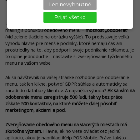
Len nevyhnutné
Vytvárajte si databázu zákazníkov
Prijať všetko
Už sme spomenuli, že aplikácia ponúka aj automatizovaný
mailing s ponukou obedového menu –
možnosť „odoberať“
(viď zelené tlačidlo na obrázku vyššie). To predstavuje veľkú
výhodu hlavne pre menšie podniky, ktoré nemajú čas ani
prostriedky na to, aby podporili svoje podnikanie reklamou. Je
to úplne jednoduché – nastavíte si zverejňovanie týždenného
menu na vašom webe.
Ak sa návštevník na vašej stránke rozhodne pre odoberanie
menu, tak len klikne, potvrdí GDPR súhlas a automaticky sa
zaradí do databázy klientov. A najväčšia výhoda?
Ak sa vám na
odoberanie menu zaregistruje 500 ľudí, tak vy bez práce
získate 500 kontaktov, na ktoré môžete ďalej pôsobiť
marketingom, akciami a pod.
Zverejňovanie obedového menu na viacerých miestach má
skutočne význam.
Hlavne, ak ho viete ovládať cez jedinú
aplikáciu, akou je napríklad iKelp POS Mobile. Práve takýto