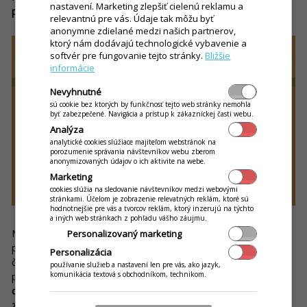
nastavení. Marketing zlepšiť cielenú reklamu a
ponukou
.
relevantnú pre vás. Údaje tak môžu byť
anonymne zdielané medzi našich partnerov,
ktorý nám dodávajú technologické vybavenie a
softvér pre fungovanie tejto stránky.
Bližšie
informácie
Nevyhnutné
sú cookie bez ktorých by funkčnosť tejto web stránky nemohla
byť zabezpečené. Navigácia a prístup k zákazníckej časti webu.
Analýza
analytické cookies slúžiace majiteľom webstránok na
porozumenie správania návštevníkov webu zberom
anonymizovaných údajov o ich aktivite na webe.
Marketing
cookies slúžia na sledovanie návštevníkov medzi webovými
stránkami. Účelom je zobrazenie relevatných reklám, ktoré sú
hodnotnejšie pre vás a tvorcov reklám, ktorý inzerujú na týchto
a iných web stránkach z pohľadu vášho záujmu.
Musíte však rátať aj s tým, že nie všetci žijú v online svete. Ak
Personalizovaný marketing
pôsobíte v lokalite, v ktorej je veľa dôchodcov alebo značná
Personalizácia
časť vašej donášky smeruje k tejto skupine ľudí, vo svoj
používanie služieb a nastavení len pre vás, ako jazyk,
komunikácia textová s obchodníkom, technikom.
prospech môžete využiť tlačené obedové menu.
Vytlačené
obedové
menu
na nasledujúci týždeň tak môžete svojim
zákazníkom pribaliť k piatkovej
donáške
.