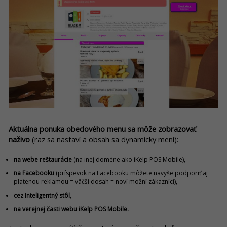
Aktuálna ponuka obedového menu sa môže zobrazovať
naživo
(raz sa nastaví a obsah sa dynamicky mení):
na webe reštaurácie
(na inej doméne ako iKelp POS Mobile),
na Facebooku
(príspevok na Facebooku môžete navyše podporiť aj
platenou reklamou = väčší dosah = noví možní zákazníci),
cez Inteligentný stôl
,
na verejnej časti webu iKelp POS Mobile.