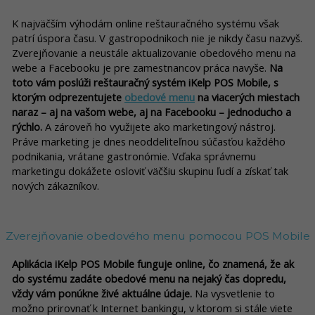
K najväčším výhodám online reštauračného systému však
patrí úspora času. V gastropodnikoch nie je nikdy času nazvyš.
Zverejňovanie a neustále aktualizovanie obedového menu na
webe a Facebooku je pre zamestnancov práca navyše.
Na
toto vám poslúži reštauračný systém iKelp POS Mobile, s
ktorým odprezentujete
obedové menu
na viacerých miestach
naraz – aj na vašom webe, aj na Facebooku
–
jednoducho a
rýchlo.
A zároveň ho využijete ako marketingový nástroj.
Práve marketing je dnes neoddeliteľnou súčasťou každého
podnikania, vrátane gastronómie. Vďaka správnemu
marketingu dokážete osloviť väčšiu skupinu ľudí a získať tak
nových zákazníkov.
Zverejňovanie obedového menu pomocou POS Mobile
Aplikácia iKelp POS Mobile funguje online, čo znamená, že ak
do systému zadáte obedové menu na nejaký čas dopredu,
vždy vám ponúkne živé aktuálne údaje.
Na vysvetlenie to
možno prirovnať k Internet bankingu, v ktorom si stále viete