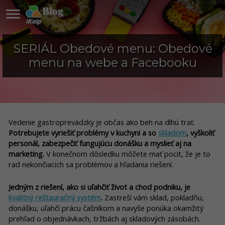

Blog
SERIÁL Obedové menu: Obedové
menu na webe a Facebooku
Vedenie gastroprevádzky je občas ako beh na dlhú trať.
Potrebujete vyriešiť problémy v kuchyni a so
skladom
, vyškoliť
personál, zabezpečiť fungujúcu donášku a myslieť aj na
marketing.
V konečnom dôsledku môžete mať pocit, že je to
rad nekončiacich sa problémov a hľadania riešení.
Jedným z riešení, ako si uľahčiť život a chod podniku, je
kvalitný reštauračný systém
.
Zastreší vám sklad, pokladňu,
donášku, uľahčí prácu čašníkom a navyše ponúka okamžitý
prehľad o objednávkach, tržbách aj skladových zásobách.