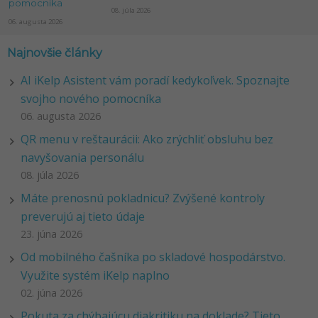
pomocníka
08. júla 2026
06. augusta 2026
Najnovšie články
AI iKelp Asistent vám poradí kedykoľvek. Spoznajte
svojho nového pomocníka
06. augusta 2026
QR menu v reštaurácii: Ako zrýchliť obsluhu bez
navyšovania personálu
08. júla 2026
Máte prenosnú pokladnicu? Zvýšené kontroly
preverujú aj tieto údaje
23. júna 2026
Od mobilného čašníka po skladové hospodárstvo.
Využite systém iKelp naplno
02. júna 2026
Pokuta za chýbajúcu diakritiku na doklade? Tieto