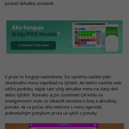
pozrieť aktuálny zostatok.
V praxi to funguje nasledovne: Do systému zadáte plán
obedového menu napríklad na týždeň. Ak niekto navštívi web
vášho podniku, nájde tam vždy aktuálne menu na daný deň
alebo týždeň. Rovnako aj po zosnímaní QR kódu na
Inteligentnom stole sa zákazník dostane k živej a aktuálnej
ponuke. Ak sa počas dňa niektoré z menu vypredá,
jednoduchým pohybom prsta sa vylúči z ponuky.