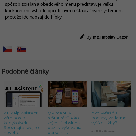
spôsob zdieľania obedového menu predstavuje veľkú
konkurenčnú výhodu oproti iným reštauračným systémom,
pretože ide naozaj do hĺbky.
by
Ing. Jaroslav Orgoň
Podobné články
AI iKelp Asistent
QR menu v
Ako vyťažiť z
vám poradí
reštaurácii: Ako
dopravy zadarmo
kedykoľvek.
zrýchliť obsluhu
vyššie tržby?
Spoznajte svojho
bez navyšovania
24. februára 2022
nového
personálu