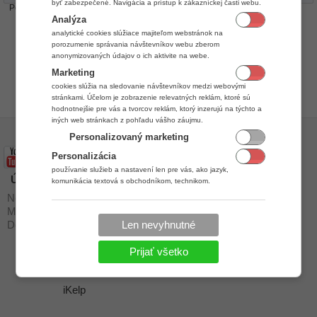
byť zabezpečené. Navigácia a prístup k zákazníckej časti webu.
Počet položiek:
0
Analýza
analytické cookies slúžiace majiteľom webstránok na
porozumenie správania návštevníkov webu zberom
anonymizovaných údajov o ich aktivite na webe.
Marketing
cookies slúžia na sledovanie návštevníkov medzi webovými
stránkami. Účelom je zobrazenie relevatných reklám, ktoré sú
hodnotnejšie pre vás a tvorcov reklám, ktorý inzerujú na týchto a
iných web stránkach z pohľadu vášho záujmu.
Personalizovaný marketing
Personalizácia
používanie služieb a nastavení len pre vás, ako jazyk,
Úvod
Stiahnuť
komunikácia textová s obchodníkom, technikom.
Novinky a zmeny
Podpora
Moduly
Návody
Dochádzkové terminály
Len nevyhnutné
Stiahnuť
Kontakt
Prijať všetko
Ochrana osobných údajov
iKelp