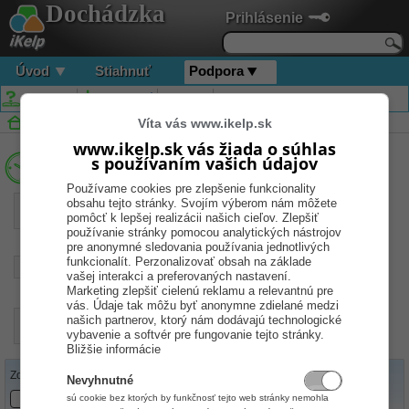
Dochádzka
Prihlásenie
Úvod
Stiahnuť
Podpora
Návody
Stiahnuť
Kontakt
Ochrana osobných údajov
Víta vás www.ikelp.sk
Podpora
Návody
www.ikelp.sk vás žiada o súhlas
s používaním vašich údajov
Dochádzka
Používame cookies pre zlepšenie funkcionality
obsahu tejto stránky. Svojím výberom nám môžete
Evidencia
Evidencia
Nastavenia
dochádzky
pomôcť k lepšej realizácii našich cieľov. Zlepšiť
zamestnancov
Nástroje,
používanie stránky pomocou analytických nástrojov
Import/Export
pre anonymné sledovania používania jednotlivých
funkcionalít. Perzonalizovať obsah na základe
Registrácia
Snímania
SolveAtt
vašej interakci a preferovaných nastavení.
(Automatické
Marketing zlepšiť cielenú reklamu a relevantnú pre
spracovanie)
vás. Údaje tak môžu byť anonymne zdielané medzi
Spracovanie
našich partnerov, ktorý nám dodávajú technologické
dochádzky
vybavenie a softvér pre fungovanie tejto stránky.
Bližšie informácie
Zoradiť podľa:
Nevyhnutné
sú cookie bez ktorých by funkčnosť tejto web stránky nemohla