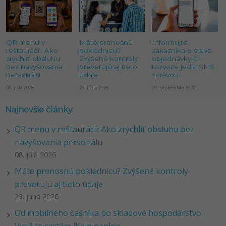
QR menu v
Máte prenosnú
Informujte
reštaurácii: Ako
pokladnicu?
zákazníka o stave
zrýchliť obsluhu
Zvýšené kontroly
objednávky či
bez navyšovania
preverujú aj tieto
rozvoze jedla SMS
personálu
údaje
správou
08. júla 2026
23. júna 2026
27. septembra 2022
Najnovšie články
QR menu v reštaurácii: Ako zrýchliť obsluhu bez
navyšovania personálu
08. júla 2026
Máte prenosnú pokladnicu? Zvýšené kontroly
preverujú aj tieto údaje
23. júna 2026
Od mobilného čašníka po skladové hospodárstvo.
Využite systém iKelp naplno