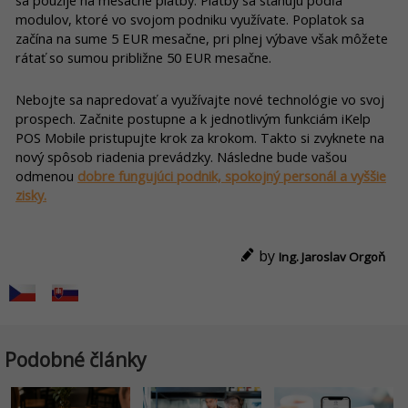
sa použije na mesačné platby. Platby sa sťahujú podľa
modulov, ktoré vo svojom podniku využívate. Poplatok sa
začína na sume 5 EUR mesačne, pri plnej výbave však môžete
rátať so sumou približne 50 EUR mesačne.
Nebojte sa napredovať a využívajte nové technológie vo svoj
prospech. Začnite postupne a k jednotlivým funkciám iKelp
POS Mobile pristupujte krok za krokom. Takto si zvyknete na
nový spôsob riadenia prevádzky. Následne bude vašou
odmenou
dobre fungujúci podnik, spokojný personál a vyššie
zisky.
by
Ing. Jaroslav Orgoň
Podobné články