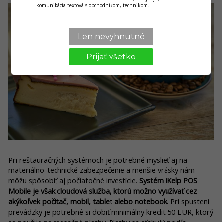
komunikácia textová s obchodníkom, technikom.
Len nevyhnutné
Prijať všetko
Pri reštauračných systémoch je potrebné myslieť aj na
materiálno-technické zabezpečenie a menšie vrásky nám
môžu spôsobiť aj počiatočné investície.
Systém iKelp POS
Mobile je však cloudová služba, ktorú možno využívať cez
akýkoľvek počítač, mobil, tablet alebo notebook.
Pri spustení
prevádzky je potrebné si dobiť minimálny kredit 50 EUR, ktorý