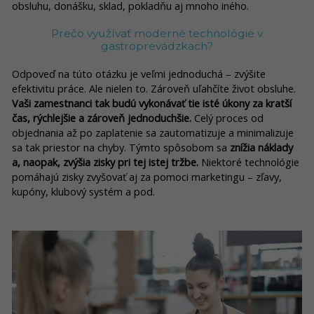
obsluhu, donášku, sklad, pokladňu aj mnoho iného.
Prečo využívať moderné technológie v
gastroprevádzkach?
Odpoveď na túto otázku je veľmi jednoduchá – zvýšite
efektivitu práce. Ale nielen to. Zároveň uľahčíte život obsluhe.
Vaši zamestnanci tak budú vykonávať tie isté úkony za kratší
čas, rýchlejšie a zároveň jednoduchšie.
Celý proces od
objednania až po zaplatenie sa zautomatizuje a minimalizuje
sa tak priestor na chyby. Týmto spôsobom sa
znížia náklady
a, naopak, zvýšia zisky pri tej istej tržbe.
Niektoré technológie
pomáhajú zisky zvyšovať aj za pomoci marketingu – zľavy,
kupóny, klubový systém a pod.