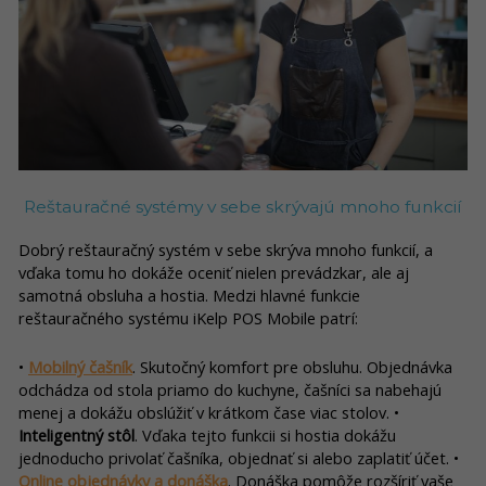
Reštauračné systémy v sebe skrývajú mnoho funkcií
Dobrý reštauračný systém v sebe skrýva mnoho funkcií, a
vďaka tomu ho dokáže oceniť nielen prevádzkar, ale aj
samotná obsluha a hostia. Medzi hlavné funkcie
reštauračného systému iKelp POS Mobile patrí:
•
Mobilný čašník
. Skutočný komfort pre obsluhu. Objednávka
odchádza od stola priamo do kuchyne, čašníci sa nabehajú
menej a dokážu obslúžiť v krátkom čase viac stolov. •
Inteligentný stôl
. Vďaka tejto funkcii si hostia dokážu
jednoducho privolať čašníka, objednať si alebo zaplatiť účet. •
Online objednávky a donáška
. Donáška pomôže rozšíriť vaše