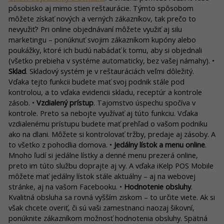
pôsobisko aj mimo stien reštaurácie. Týmto spôsobom
môžete získať nových a verných zákazníkov, tak prečo to
nevyužiť? Pri online objednávaní môžete využiť aj silu
marketingu – ponúknuť svojim zákazníkom kupóny alebo
poukážky, ktoré ich budú nabádať k tomu, aby si objednali
(všetko prebieha v systéme automaticky, bez vašej námahy). •
Sklad
. Skladový systém je v reštauráciách veľmi dôležitý.
Vďaka tejto funkcii budete mať svoj podnik stále pod
kontrolou, a to vďaka evidencii skladu, receptúr a kontrole
zásob. •
Vzdialený prístup
. Tajomstvo úspechu spočíva v
kontrole. Preto sa nebojte využívať aj túto funkciu. Vďaka
vzdialenému prístupu budete mať prehľad o vašom podniku
ako na dlani. Môžete si kontrolovať tržby, predaje aj zásoby. A
to všetko z pohodlia domova. •
Jedálny lístok a menu online
.
Mnoho ľudí si jedálne lístky a denné menu prezerá online,
preto im túto službu doprajte aj vy. A vďaka iKelp POS Mobile
môžete mať jedálny lístok stále aktuálny – aj na webovej
stránke, aj na vašom Facebooku. •
Hodnotenie obsluhy
.
Kvalitná obsluha sa rovná vyšším ziskom – to určite viete. Ak si
však chcete overiť, či sú vaši zamestnanci naozaj šikovní,
ponúknite zákazníkom možnosť hodnotenia obsluhy. Spätná