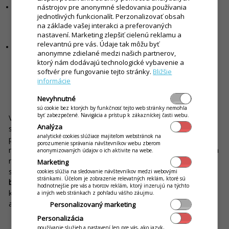
nástrojov pre anonymné sledovania používania
Za menšiu nevýhodu možno považovať to, že za niektoré funkcie je
potrebné si doplatiť, pretože nie sú súčasťou základného systému. V
jednotlivých funkcionalít. Perzonalizovať obsah
konečnom dôsledku vám však tieto spoplatnené funkcie zvyšujú
na základe vašej interakci a preferovaných
efektivitu práce a zároveň aj tržby.
nastavení. Marketing zlepšiť cielenú reklamu a
relevantnú pre vás. Údaje tak môžu byť
Ďalšou nevýhodou môže byť prípadná neochota zamestnancov robiť
anonymne zdielané medzi našich partnerov,
veci inak. Personál a vlastne aj prevádzkar reštaurácie sa musia naučiť,
ktorý nám dodávajú technologické vybavenie a
ako reštauračný systém používať. A tiež si uvedomiť skutočnosť, že
softvér pre fungovanie tejto stránky.
Bližšie
nové technológie neškodia, ale zjednodušujú život.
informácie
iKelp POS Mobile je technológia pre malé aj veľké
podniky
Nevyhnutné
sú cookie bez ktorých by funkčnosť tejto web stránky nemohla
byť zabezpečené. Navigácia a prístup k zákazníckej časti webu.
Veľkou výhodou iKelp POS Mobile je to, že ide o modulárny
Analýza
systém, a tak si každý podnik môže vybrať len to, čo
analytické cookies slúžiace majiteľom webstránok na
potrebuje, a čo mu vyhovuje. Malá kaviareň nepotrebuje
porozumenie správania návštevníkov webu zberom
možnosť donášky. Do luxusných reštaurácií, v ktorých obsluha
anonymizovaných údajov o ich aktivite na webe.
radí pri výbere jedál a kvalitných vín, sa nehodí Inteligentný
Marketing
stôl. Každý majiteľ si musí ujasniť, čo využije a čo nie.
Aj malé
cookies slúžia na sledovanie návštevníkov medzi webovými
stránkami. Účelom je zobrazenie relevatných reklám, ktoré sú
bistro môže mať svoju ponuku na webe
či
Facebooku
. A v
hodnotnejšie pre vás a tvorcov reklám, ktorý inzerujú na týchto
kaviarni môžete zaviesť
vernostný systém
a ponúkať zľavy či
a iných web stránkach z pohľadu vášho záujmu.
akcie. Priestor na zlepšenie sa nájde vždy.
Personalizovaný marketing
Personalizácia
používanie služieb a nastavení len pre vás, ako jazyk,