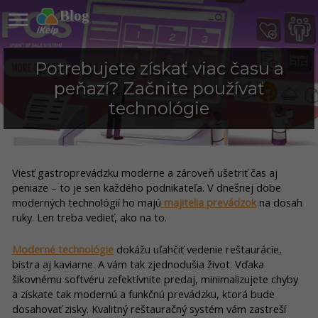

Blog
Potrebujete získať viac času a
peňazí? Začnite používať
technológie
Viesť gastroprevádzku moderne a zároveň ušetriť čas aj
peniaze – to je sen každého podnikateľa. V dnešnej dobe
moderných technológií ho majú
majitelia prevádzok
na dosah
ruky. Len treba vedieť, ako na to.
Moderné technológie
dokážu uľahčiť vedenie reštaurácie,
bistra aj kaviarne. A vám tak zjednodušia život. Vďaka
šikovnému softvéru zefektívnite predaj, minimalizujete chyby
a získate tak modernú a funkčnú prevádzku, ktorá bude
dosahovať zisky. Kvalitný reštauračný systém vám zastreší