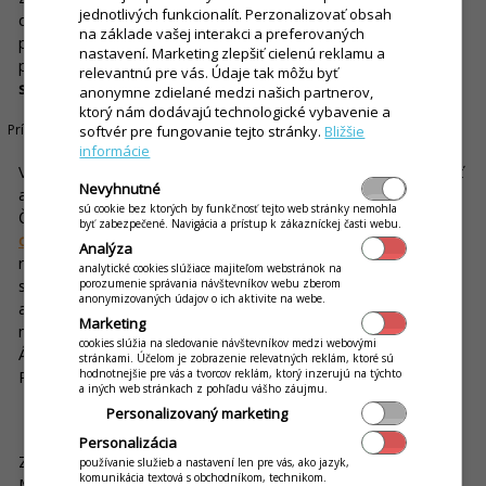
jednotlivých funkcionalít. Perzonalizovať obsah
dezerty v zmysle 1 + 1 zadarmo? Ich hodnota by sa mohla
na základe vašej interakci a preferovaných
pohybovať na úrovni 4 EUR, no vy by ste ich ponúkali za
nastavení. Marketing zlepšiť cielenú reklamu a
polovicu.
Z pravidelnej 6-eurovej objednávky by sa razom
relevantnú pre vás. Údaje tak môžu byť
stala 8-eurová.
anonymne zdielané medzi našich partnerov,
ktorý nám dodávajú technologické vybavenie a
Príklad č. 3
softvér pre fungovanie tejto stránky.
Bližšie
informácie
Vyššie zmieňovaná automatická akcia na pizzu sa dá aplikovať
Nevyhnutné
aj na webové objednávky (nielen v rámci dopravy zadarmo).
sú cookie bez ktorých by funkčnosť tejto web stránky nemohla
Čo sa týka vašich internetových zákazníkov a s nimi súvisiacim
byť zabezpečené. Navigácia a prístup k zákazníckej časti webu.
online objednávaním
, môžete im ponúknuť ako odmenu za
Analýza
registráciu napríklad
zľavový kupón na prvý nákup
. Takýmto
analytické cookies slúžiace majiteľom webstránok na
spôsobom ich nielenže motivujete k jednorazovému nákupu,
porozumenie správania návštevníkov webu zberom
anonymizovaných údajov o ich aktivite na webe.
ale získate tiež ďalší cenný kontakt do vašej databázy, ktorý
Marketing
môže pre vás v budúcnosti znamenať ďalšie zvýšenie tržieb.
cookies slúžia na sledovanie návštevníkov medzi webovými
Áno, aj toto všetko dokáže zautomatizovať váš systém iKelp
stránkami. Účelom je zobrazenie relevatných reklám, ktoré sú
POS Mobile.
hodnotnejšie pre vás a tvorcov reklám, ktorý inzerujú na týchto
a iných web stránkach z pohľadu vášho záujmu.
Personalizovaný marketing
Zhrnutie
Personalizácia
Zdá sa vám to všetko príliš komplikované a nerealizovateľné?
používanie služieb a nastavení len pre vás, ako jazyk,
komunikácia textová s obchodníkom, technikom.
Myslíte si, že nemáte na to
dostatok času
? Majte na pamäti,