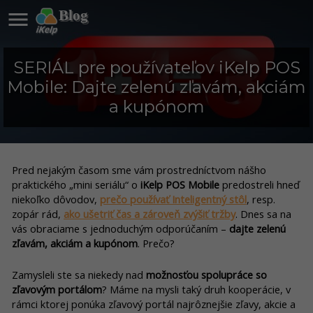

Blog
SERIÁL pre používateľov iKelp POS
Mobile: Dajte zelenú zľavám, akciám
a kupónom
Pred nejakým časom sme vám prostredníctvom nášho
praktického „mini seriálu“ o
iKelp POS Mobile
predostreli hneď
niekoľko dôvodov,
prečo používať Inteligentný stôl
, resp.
zopár rád,
ako ušetriť čas a zároveň zvýšiť tržby
. Dnes sa na
vás obraciame s jednoduchým odporúčaním –
dajte zelenú
zľavám, akciám a kupónom
. Prečo?
Zamysleli ste sa niekedy nad
možnosťou spolupráce so
zľavovým portálom
? Máme na mysli taký druh kooperácie, v
rámci ktorej ponúka zľavový portál najrôznejšie zľavy, akcie a