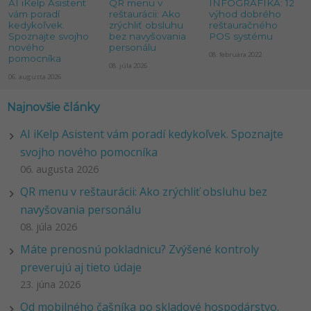
AI iKelp Asistent
QR menu v
INFOGRAFIKA: 12
vám poradí
reštaurácii: Ako
výhod dobrého
kedykoľvek.
zrýchliť obsluhu
reštauračného
Spoznajte svojho
bez navyšovania
POS systému
nového
personálu
08. februára 2022
pomocníka
08. júla 2026
06. augusta 2026
Najnovšie články
AI iKelp Asistent vám poradí kedykoľvek. Spoznajte
svojho nového pomocníka
06. augusta 2026
QR menu v reštaurácii: Ako zrýchliť obsluhu bez
navyšovania personálu
08. júla 2026
Máte prenosnú pokladnicu? Zvýšené kontroly
preverujú aj tieto údaje
23. júna 2026
Od mobilného čašníka po skladové hospodárstvo.