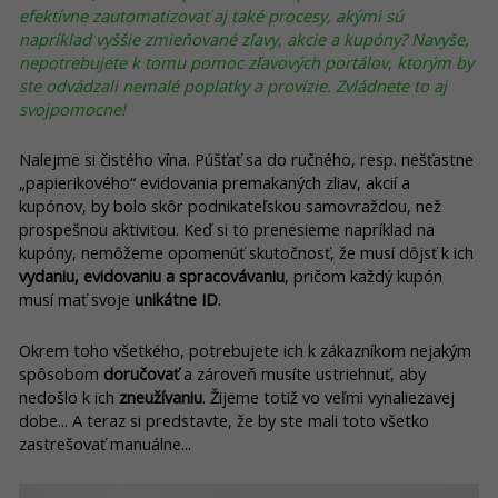
efektívne zautomatizovať aj také procesy, akými sú
napríklad vyššie zmieňované zľavy, akcie a kupóny? Navyše,
nepotrebujete k tomu pomoc zľavových portálov, ktorým by
ste odvádzali nemalé poplatky a provízie. Zvládnete to aj
svojpomocne!
Nalejme si čistého vína. Púšťať sa do ručného, resp. nešťastne
„papierikového“ evidovania premakaných zliav, akcií a
kupónov, by bolo skôr podnikateľskou samovraždou, než
prospešnou aktivitou. Keď si to prenesieme napríklad na
kupóny, nemôžeme opomenúť skutočnosť, že musí dôjsť k ich
vydaniu, evidovaniu a spracovávaniu
, pričom každý kupón
musí mať svoje
unikátne ID
.
Okrem toho všetkého, potrebujete ich k zákazníkom nejakým
spôsobom
doručovať
a zároveň musíte ustriehnuť, aby
nedošlo k ich
zneužívaniu
. Žijeme totiž vo veľmi vynaliezavej
dobe... A teraz si predstavte, že by ste mali toto všetko
zastrešovať manuálne...