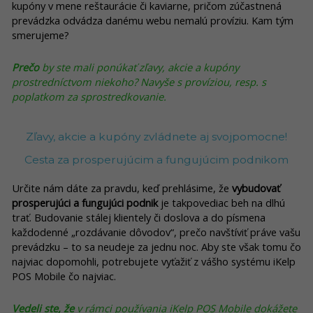
kupóny v mene reštaurácie či kaviarne, pričom zúčastnená
prevádzka odvádza danému webu nemalú províziu. Kam tým
smerujeme?
Prečo
by ste mali ponúkať zľavy, akcie a kupóny
prostredníctvom niekoho? Navyše s províziou, resp. s
poplatkom za sprostredkovanie.
Zľavy, akcie a kupóny zvládnete aj svojpomocne!
Cesta za prosperujúcim a fungujúcim podnikom
Určite nám dáte za pravdu, keď prehlásime, že
vybudovať
prosperujúci a fungujúci podnik
je takpovediac beh na dlhú
trať. Budovanie stálej klientely či doslova a do písmena
každodenné „rozdávanie dôvodov“, prečo navštíviť práve vašu
prevádzku – to sa neudeje za jednu noc. Aby ste však tomu čo
najviac dopomohli, potrebujete vyťažiť z vášho systému iKelp
POS Mobile čo najviac.
Vedeli ste, že
v rámci používania iKelp POS Mobile dokážete