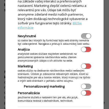
na základe vašej interakci a preferovaných
boli pripojení na internet – a ste v bezprostrednom kontakte
nastavení. Marketing zlepšiť cielenú reklamu a
s vašou prevádzkou.
relevantnú pre vás. Údaje tak môžu byť
anonymne zdielané medzi našich partnerov,
ktorý nám dodávajú technologické vybavenie a
softvér pre fungovanie tejto stránky.
Bližšie
informácie
Nevyhnutné
sú cookie bez ktorých by funkčnosť tejto web stránky nemohla
byť zabezpečené. Navigácia a prístup k zákazníckej časti webu.
Analýza
analytické cookies slúžiace majiteľom webstránok na
porozumenie správania návštevníkov webu zberom
anonymizovaných údajov o ich aktivite na webe.
Marketing
cookies slúžia na sledovanie návštevníkov medzi webovými
Na diaľku môžete vykonávať všetky potrebné nastavenia,
stránkami. Účelom je zobrazenie relevatných reklám, ktoré sú
kontrolovať tržby či analyzovať štatistiky predaja.
A keď
hodnotnejšie pre vás a tvorcov reklám, ktorý inzerujú na týchto
a iných web stránkach z pohľadu vášho záujmu.
dostanete nejaký nápad, môžete ho okamžite realizovať. Už
Personalizovaný marketing
nebudete musieť volať svojim zamestnancom a pýtať sa ich
obligátne otázky typu: „Ako to ide? Koľko je ľudí? Aká je
Personalizácia
tržba?“ A nestane sa vám ani to, že vás bude niekto zdržiavať
používanie služieb a nastavení len pre vás, ako jazyk,
komunikácia textová s obchodníkom, technikom.
počas práce, pretože budete doma alebo hocikde inde, no nie
v prevádzke.