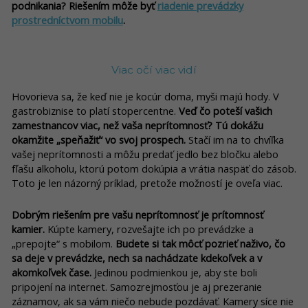
podnikania? Riešením môže byť
riadenie prevádzky
prostredníctvom mobilu
.
Viac očí viac vidí
Hovorieva sa, že keď nie je kocúr doma, myši majú hody. V
gastrobiznise to platí stopercentne.
Veď čo poteší vašich
zamestnancov viac, než vaša neprítomnosť? Tú dokážu
okamžite „speňažiť“ vo svoj prospech.
Stačí im na to chvíľka
vašej neprítomnosti a môžu predať jedlo bez bločku alebo
fľašu alkoholu, ktorú potom dokúpia a vrátia naspäť do zásob.
Toto je len názorný príklad, pretože možností je oveľa viac.
Dobrým riešením pre vašu neprítomnosť je prítomnosť
kamier.
Kúpte kamery, rozvešajte ich po prevádzke a
„prepojte“ s mobilom.
Budete si tak môcť pozrieť naživo, čo
sa deje v prevádzke, nech sa nachádzate kdekoľvek a v
akomkoľvek čase.
Jedinou podmienkou je, aby ste boli
pripojení na internet. Samozrejmosťou je aj prezeranie
záznamov, ak sa vám niečo nebude pozdávať. Kamery síce nie