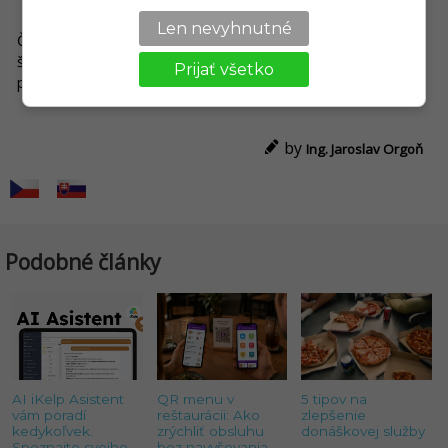
Len nevyhnutné
Čas, to nie sú len peniaze. Čas je predovšetkým vzácny a je
škoda, aby ste ním mrhali len tak, ak nemusíte. Vaša
Prijať všetko
prevádzke v telefóne to vyrieši.
by
Ing. Jaroslav Orgoň
Podobné články
AI iKelp Asistent
QR menu v
5 tipov na
vám poradí
reštaurácii: Ako
zlepšenie
kedykoľvek.
zrýchliť obsluhu
donáškovej služby
Spoznajte svojho
bez navyšovania