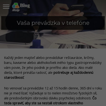

Blog
Vaša prevádzka v telefóne
Každý jeden majiteľ alebo prevádzkar reštaurácie, krčmy,
baru, kaviarne alebo akéhokoľvek iného typu gastroprevádzky
vám povie, že jeho podnik je preňho ako dieťa. Ako malé
dieťa, ktoré prináša radosť, ale
potrebuje aj každodennú
starostlivosť
.
No venovať sa prevádzke 12 až 15 hodín denne, 365 dní v roku
nie je med lízať. Vyžaduje si to nielen množstvo fyzických síl,
ale predovšetkým obrovskú dávku psychickej odolnosti.
Čo
teda spraviť, aby ste sa nestali otrokom vlastného