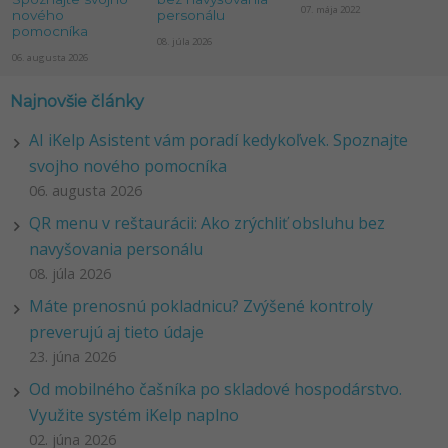
07. mája 2022
nového
personálu
pomocníka
08. júla 2026
06. augusta 2026
Najnovšie články
AI iKelp Asistent vám poradí kedykoľvek. Spoznajte
svojho nového pomocníka
06. augusta 2026
QR menu v reštaurácii: Ako zrýchliť obsluhu bez
navyšovania personálu
08. júla 2026
Máte prenosnú pokladnicu? Zvýšené kontroly
preverujú aj tieto údaje
23. júna 2026
Od mobilného čašníka po skladové hospodárstvo.
Využite systém iKelp naplno
02. júna 2026