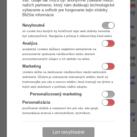
vás. Údaje tak môžu byť anonymne zdielané medzi
našich partnerov, ktorý nám dodávajú technologické
POZOR! K jednotlivým prítomnostiam
farebne.
vybavenie a softvér pre fungovanie tejto stránky.
musí byť priradená farba v okne
Typy
Bližšie informácie
prítomností
.
Nevyhnutné
Prednastavená farba pre všetky typy prítomností je čierna.
sú cookie bez ktorých by funkčnosť tejto web stránky nemohla
Pre pozadie biela.
byť zabezpečené. Navigácia a prístup k zákazníckej časti webu.
Používať rozšírený report Zostava/Výkaz
- Počet
Analýza
informačných polí v reportoch sa po zaškrtnutí tejto
analytické cookies slúžiace majiteľom webstránok na
funkcie rozšíri z 25 na 32 polí.
porozumenie správania návštevníkov webu zberom
Generovanie pomocných informácií
- Pomocné
anonymizovaných údajov o ich aktivite na webe.
informácie sa využívajú pre export do dochádzkových
Marketing
terminálov a
webový portál
.
cookies slúžia na sledovanie návštevníkov medzi webovými
Ide o generovanie informácií ako týždenné saldo, mesačné
stránkami. Účelom je zobrazenie relevatných reklám, ktoré sú
hodnotnejšie pre vás a tvorcov reklám, ktorý inzerujú na týchto a
saldo a saldo ku dňu(čiže saldo od začiatku mesiaca do
iných web stránkach z pohľadu vášho záujmu.
aktuálneho dňa, nie za konkrétny jeden deň!).
Personalizovaný marketing
Toto funkcia má tri možné varianty nastavenia:
Nikdy
- Pomocné informácie sa nebudú
Personalizácia
generovať.
používanie služieb a nastavení len pre vás, ako jazyk,
komunikácia textová s obchodníkom, technikom.
Ak sledovanie salda nevyužívate, odporúčame použiť
toto nastavenie, v opačnom prípade môže dôjsť k
spomaleniu práce s aplikáciu.
Pri spracovaní, nie pri každej zmene
-
Len nevyhnutné