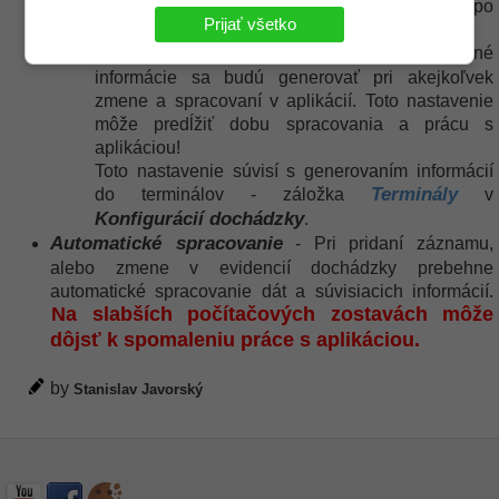
Pomocné informácie sa budú generovať iba po
Prijať všetko
spracovaní.
Vždy, aj pri každej zmene
- Pomocné
informácie sa budú generovať pri akejkoľvek
zmene a spracovaní v aplikácií. Toto nastavenie
môže predĺžiť dobu spracovania a prácu s
aplikáciou!
Toto nastavenie súvisí s generovaním informácií
Terminály
do terminálov - záložka
v
Konfigurácií dochádzky
.
Automatické spracovanie
- Pri pridaní záznamu,
alebo zmene v evidencií dochádzky prebehne
automatické spracovanie dát a súvisiacich informácií.
Na slabších počítačových zostavách môže
dôjsť k spomaleniu práce s aplikáciou.
by
Stanislav Javorský