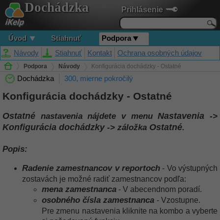
Dochádzka
Prihlásenie
Úvod
Stiahnuť
Podpora
Návody
Stiahnuť
Kontakt
Ochrana osobných údajov
Podpora
Návody
Konfigurácia dochádzky - Ostatné
Dochádzka
300, mierne pokročilý
Konfigurácia dochádzky - Ostatné
Ostatné
Nastavenia
nastavenia nájdete v menu
->
Konfigurácia dochádzky
Ostatné
-> záložka
.
Popis:
Radenie zamestnancov v reportoch
- Vo výstupných
zostavách je možné radiť zamestnancov podľa:
mena zamestnanca
- V abecendnom poradí.
osobného čísla zamestnanca
- Vzostupne.
Pre zmenu nastavenia kliknite na kombo a vyberte