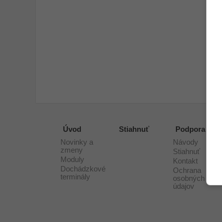
Úvod
Stiahnuť
Podpora
Novinky a
Návody
zmeny
Stiahnuť
Moduly
Kontakt
Dochádzkové
Ochrana
terminály
osobných
údajov