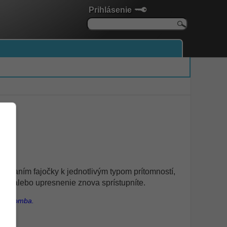
Prihlásenie
 Pridaním fajočky k jednotlivým typom prítomností,
ie, alebo upresnenie znova sprístupníte.
jú z komba.