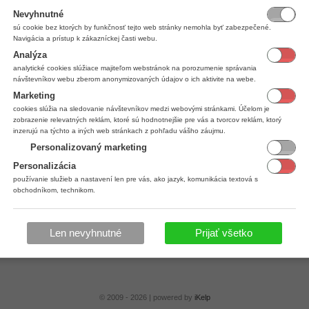
Nevyhnutné
sú cookie bez ktorých by funkčnosť tejto web stránky nemohla byť zabezpečené.
Navigácia a prístup k zákazníckej časti webu.
Analýza
analytické cookies slúžiace majiteľom webstránok na porozumenie správania
návštevníkov webu zberom anonymizovaných údajov o ich aktivite na webe.
Marketing
cookies slúžia na sledovanie návštevníkov medzi webovými stránkami. Účelom je
zobrazenie relevatných reklám, ktoré sú hodnotnejšie pre vás a tvorcov reklám, ktorý
inzerujú na týchto a iných web stránkach z pohľadu vášho záujmu.
Personalizovaný marketing
Personalizácia
používanie služieb a nastavení len pre vás, ako jazyk, komunikácia textová s
obchodníkom, technikom.
Len nevyhnutné
Prijať všetko
© 2009 - 2026 | powered by
iKelp