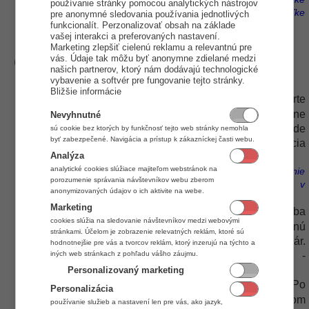
používanie stránky pomocou analytických nástrojov
hore. Napríklad prítomnosť s prioritou 50 sa v tabuľke
pre anonymné sledovania používania jednotlivých
funkcionalít. Perzonalizovať obsah na základe
nachádza vyššie ako prítomnosť s prioritou 100.
vašej interakci a preferovaných nastavení.
Marketing zlepšiť cielenú reklamu a relevantnú pre
Časť: Nastavenia
vás. Údaje tak môžu byť anonymne zdielané medzi
našich partnerov, ktorý nám dodávajú technologické
vybavenie a softvér pre fungovanie tejto stránky.
Bližšie informácie
Zaokrúhľovania v dni
- Kliknite na kombo a vyberte
typ zaokrúhlenia, ktorý chcete použiť. V pravo následne
Nevyhnutné
zadajte periódu v minútach, na základe ktorej sa bude
sú cookie bez ktorých by funkčnosť tejto web stránky nemohla
byť zabezpečené. Navigácia a prístup k zákazníckej časti webu.
vyhodnocovať zaokrúhlenie. Spôsob, akým aplikácia
Analýza
zaokrúhľuje nájtede tu -
Zaokrúhľovanie v aplikácií
.
analytické cookies slúžiace majiteľom webstránok na
Aplikácia zaokrúhli už spracované snímania za daný deň, nie
porozumenie správania návštevníkov webu zberom
samotné snímania, ktorých zaokrúhľovanie sa nastavuje v
anonymizovaných údajov o ich aktivite na webe.
jednotlivých zmenách.
Marketing
Zaokrúhľovanie v mesačnom sumári
- Z komba
cookies slúžia na sledovanie návštevníkov medzi webovými
vyberte typ zaokrúhlenia a vpravo dadajte požadovanú
stránkami. Účelom je zobrazenie relevatných reklám, ktoré sú
periódu, na základe ktorej sa zaokrúhli mesačný sumár.
hodnotnejšie pre vás a tvorcov reklám, ktorý inzerujú na týchto a
Spôsob, akým aplikácia zaokrúhľuje nájtede tu -
iných web stránkach z pohľadu vášho záujmu.
Zaokrúhľovanie v aplikácií
.
Personalizovaný marketing
Náhrada skratkou zmeny pri nom. čase
- Po
Personalizácia
zaškrtnutí políčka pri tejto funkcií sa budú v dňovom
používanie služieb a nastavení len pre vás, ako jazyk,