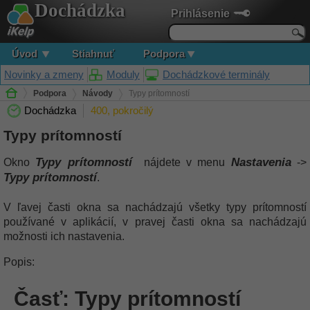
Dochádzka
Prihlásenie
Úvod
Stiahnuť
Podpora
Novinky a zmeny
Moduly
Dochádzkové terminály
Podpora
Návody
Typy prítomností
Dochádzka
400, pokročilý
Typy prítomností
Typy prítomností
Nastavenia
Okno
nájdete v menu
->
Typy prítomností
.
V ľavej časti okna sa nachádzajú všetky typy prítomností
používané v aplikácií, v pravej časti okna sa nachádzajú
možnosti ich nastavenia.
Popis:
Časť: Typy prítomností