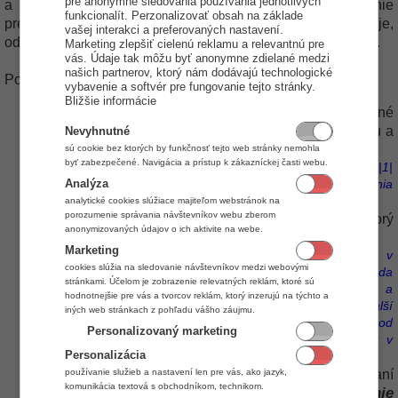
pre anonymné sledovania používania jednotlivých
a pod. je potrebné mať aplikované natavenie Povolenie
funkcionalít. Perzonalizovať obsah na základe
prerušení.) Ak dané nastavenie aplikované nie je,
vašej interakci a preferovaných nastavení.
odpracovaný čas sa vyhodnotí, ale daný deň sa nespracuje.
Marketing zlepšiť cielenú reklamu a relevantnú pre
vás. Údaje tak môžu byť anonymne zdielané medzi
našich partnerov, ktorý nám dodávajú technologické
Postup nastavenia snímaní:
vybavenie a softvér pre fungovanie tejto stránky.
Bližšie informácie
Do rozsahov Príchod a Odchod zadajte požadované
hodnoty v tvare HH:MM:SS. Rozsahom vytíčite hornú a
Nevyhnutné
dolnú hranicu príchodu/odchodu.
sú cookie bez ktorých by funkčnosť tejto web stránky nemohla
byť zabezpečené. Navigácia a prístup k zákazníckej časti webu.
Rozsah príchod môže vyzerať napríklad takto: 07:00:00 |1|
Analýza
10:00:00 |1|. Teda príchod by bol podľa tohto nastavenia
akceptovaný v intervale od 7:00 do 10:00.
analytické cookies slúžiace majiteľom webstránok na
porozumenie správania návštevníkov webu zberom
Čislo vpravo od časov rozsahov znamená deň, v ktorý
anonymizovaných údajov o ich aktivite na webe.
sa môže snímanie uskutočniť.
Marketing
Príklad: Pracovník príde na nočnú zmenu, ktorá začína v
cookies slúžia na sledovanie návštevníkov medzi webovými
jeden deň a končí nasledujúci deň. Interval príchod by teda
stránkami. Účelom je zobrazenie relevatných reklám, ktoré sú
moho vyzerať asi takto:od 20:30:00 |1| do 22:00:00 |1| a
hodnotnejšie pre vás a tvorcov reklám, ktorý inzerujú na týchto a
interval odchodu by mohol byť kedže sa uskutoční další
iných web stránkach z pohľadu vášho záujmu.
deň:od 05:00:00 |2| do 06:30:00 |2|. Teda príchod
Personalizovaný marketing
akceptovaný v aktuálny deň |1| a odchod akceptovaný v
Personalizácia
nasledujúci deň |2|.
používanie služieb a nastavení len pre vás, ako jazyk,
Následne nastavte spôsob zaokrúhľovania snímaní
komunikácia textová s obchodníkom, technikom.
Zaokrúhľovanie
príchodov a odchodov v časti