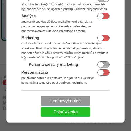
sú cookie bez ktorých by funkčnosť tejto web stránky nemohla
byť zabezpečené. Navigácia a prístup k zákazníckej časti webu.
Analýza
analytické cookies slúžiace majiteľom webstránok na
porozumenie správania návštevníkov webu zberom
anonymizovaných údajov o ich aktivite na webe.
Marketing
cookies slúžia na sledovanie návštevníkov medzi webovými
stránkami. Účelom je zobrazenie relevatných reklám, ktoré sú
by
Stanislav Javorský
hodnotnejšie pre vás a tvorcov reklám, ktorý inzerujú na týchto a
iných web stránkach z pohľadu vášho záujmu.
Personalizovaný marketing
Personalizácia
používanie služieb a nastavení len pre vás, ako jazyk,
komunikácia textová s obchodníkom, technikom.
Úvod
Stiahnuť
Novinky a zmeny
Podpora
Len nevyhnutné
Moduly
Návody
Dochádzkové terminály
Stiahnuť
Prijať všetko
Kontakt
Ochrana osobných údajov