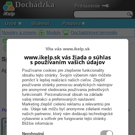
Dochádzka
Prihlásenie
Úvod
Stiahnuť
Podpora
Novinky a zmeny
Moduly
Dochádzkové terminály
Podpora
Návody
Spustenie aplikácie
Dochádzka
100, úplný začiatočník
Víta vás www.ikelp.sk
www.ikelp.sk vás žiada o súhlas
Spustenie aplikácie
s používaním vašich údajov
Používame cookies pre zlepšenie funkcionality
Aplikáciu môžete spustit dvoma spôsobmi:
obsahu tejto stránky. Svojím výberom nám môžete
pomôcť k lepšej realizácii našich cieľov. Zlepšiť
Štart –> Programy
iKelp
Kliknite na menu
–>
–
používanie stránky pomocou analytických nástrojov
Dochádzka
iKelp
Dochádzka
>
–>
pre anonymné sledovania používania jednotlivých
funkcionalít. Perzonalizovať obsah na základe
zástupcu
Cez
na pracovnej ploche, ak je vytvorený.
vašej interakci a preferovaných nastavení.
Marketing zlepšiť cielenú reklamu a relevantnú pre
vás. Údaje tak môžu byť anonymne zdielané medzi
Po spustení aplikácie sa zobrazí prihlasovací formulár - Prihlásenie
našich partnerov, ktorý nám dodávajú technologické
vybavenie a softvér pre fungovanie tejto stránky.
Bližšie informácie
Nevyhnutné