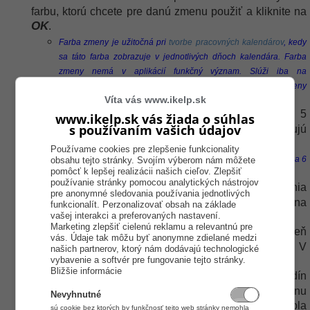
farbu, ktorú chcete pre danú zmenu použiť a kliknite na
OK
.
Farba zmeny je užitočná pri
tvorbe pracovných kalendárov
, kedy
sa táto farba zobrazuje v jednotlivých dňoch kalendára. Farba
zmeny nemá v aplikácií funkčný význam. Slúži iba na
sprehľadnenie, aby bolo na prvý pohľad jasné, o aký typ zmeny
Víta vás www.ikelp.sk
ide.
Skr.
- Je akákoľvek skratka obsahujúca maximálne 5
www.ikelp.sk vás žiada o súhlas
s používaním vašich údajov
znakov. Odporúčame používať skratky, ktoré vystihujú
daný typ zmeny.
Používame cookies pre zlepšenie funkcionality
Napríklad ranná zmena 8 hodinová - R8, Pružná pracovná doba 6
obsahu tejto stránky. Svojím výberom nám môžete
pomôcť k lepšej realizácii našich cieľov. Zlepšiť
hodinová - Pru6h a pod.
používanie stránky pomocou analytických nástrojov
Skr. pre human
- Je dôležitá v prípade prepojenia
pre anonymné sledovania používania jednotlivých
aplikácie so mzdovým systémom, kedy sa na
funkcionalít. Perzonalizovať obsah na základe
vašej interakci a preferovaných nastavení.
synchronizáciu dát využíva práve táto skratka.
Marketing zlepšiť cielenú reklamu a relevantnú pre
Norma
- Je počet hodín, ktoré by sa mali v daný deň
vás. Údaje tak môžu byť anonymne zdielané medzi
odpracovať. Z normy sa určuje denný/mesačný plán. V
našich partnerov, ktorý nám dodávajú technologické
vybavenie a softvér pre fungovanie tejto stránky.
prípade víkendov je norma 0.
Bližšie informácie
Min. dĺžka pre spočítanie
- Je minimálny počet hodín
potrebný k tomu, aby aplikácia vyhodnotila zmenu
Nevyhnutné
zamestnanca ako odpracovanú. V prípade, ak nebola
sú cookie bez ktorých by funkčnosť tejto web stránky nemohla