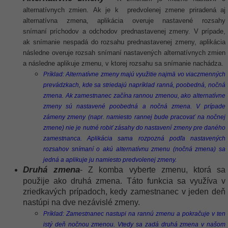
alternatívnych zmien. Ak je k predvolenej zmene priradená aj
alternatívna zmena, aplikácia overuje nastavené rozsahy
snímaní príchodov a odchodov prednastavenej zmeny. V prípade,
ak snímanie nespadá do rozsahu prednastavenej zmeny, aplikácia
následne overuje rozsah snímaní nastavených alternatívnych zmien
a následne aplikuje zmenu, v ktorej rozsahu sa snímanie nachádza.
Príklad: Alternatívne zmeny majú využitie najmä vo viaczmenných
prevádzkach, kde sa striedajú napríklad ranná, poobedná, nočná
zmena. Ak zamestnanec začína rannou zmenou, ako alternatívne
zmeny sú nastavené poobedná a nočná zmena. V prípade
zámeny zmeny (napr. namiesto rannej bude pracovať na nočnej
zmene) nie je nutné robiť zásahy do nastavení zmeny pre daného
zamestnanca. Aplikácia sama rozpozná podľa nastavených
rozsahov snímaní o akú alternatívnu zmenu (nočná zmena) sa
jedná a aplikuje ju namiesto predvolenej zmeny.
Druhá zmena
- Z komba vyberte zmenu, ktorá sa
použije ako druhá zmena. Táto funkcia sa využíva v
zriedkavých prípadoch, kedy zamestnanec v jeden deň
nastúpi na dve nezávislé zmeny.
Príklad: Zamestnanec nastupi na rannú zmenu a pokračuje v ten
istý deň nočnou zmenou. Vtedy sa zadá druhá zmena v našom