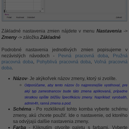
Nastavenia
Základné nastavenia zmien nájdete v menu
->
Zmeny
Základné
-> záložka
Podrobné nastavenia jednotlivých zmien popisujeme v
nezávislých návodoch -
Pevná pracovná doba
,
Pružná
pracovná doba
,
Pohyblivá pracovná doba
,
Voľná pracovná
doba
.
Názov
- Je akýkoľvek názov zmeny, ktorý si zvolíte.
Odporúčame, aby tento názov čo najpresnejšie vystihoval, pre
aký typ zamestnancov bude táto zmena aplikovaná, prípadne
skratkou opíšte bližšiu špecifikáciu zmeny. Napríklad: vyroba8h,
admin4h, ranná zmena a pod.
Schéma
- Po rozkliknutí tohto komba vyberte schému
zmeny, akú chcete použiť. Ide o nastavenie, od ktorého
sa odvýjajú dalšie nastavenia zmeny.
Farba
- Kliknutím otvoríte paletu s farbami. Vyberte