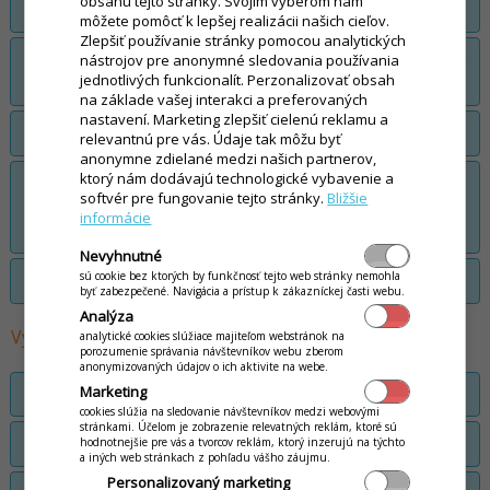
obsahu tejto stránky. Svojím výberom nám
Vytvorenie, úprava stolov a miestností
môžete pomôcť k lepšej realizácii našich cieľov.
Zlepšiť používanie stránky pomocou analytických
Vytvorenie kategórií a podkategórií jedál a
nástrojov pre anonymné sledovania používania
jednotlivých funkcionalít. Perzonalizovať obsah
nápojov
na základe vašej interakci a preferovaných
nastavení. Marketing zlepšiť cielenú reklamu a
Ďalšie nastavenia skladových kategórií
relevantnú pre vás. Údaje tak môžu byť
anonymne zdielané medzi našich partnerov,
ktorý nám dodávajú technologické vybavenie a
Nastavenie dizajnu predaja - úprava
softvér pre fungovanie tejto stránky.
Bližšie
skladových kategórií a predávaných
informácie
položiek
Nevyhnutné
sú cookie bez ktorých by funkčnosť tejto web stránky nemohla
Nastavenie denného obedového menu
byť zabezpečené. Navigácia a prístup k zákazníckej časti webu.
Analýza
Vytváranie skladových kariet (tovarových položiek)
analytické cookies slúžiace majiteľom webstránok na
porozumenie správania návštevníkov webu zberom
anonymizovaných údajov o ich aktivite na webe.
Marketing
Karta typu Tovar
cookies slúžia na sledovanie návštevníkov medzi webovými
stránkami. Účelom je zobrazenie relevatných reklám, ktoré sú
Karta typu Rozlievaný tovar
hodnotnejšie pre vás a tvorcov reklám, ktorý inzerujú na týchto
a iných web stránkach z pohľadu vášho záujmu.
Personalizovaný marketing