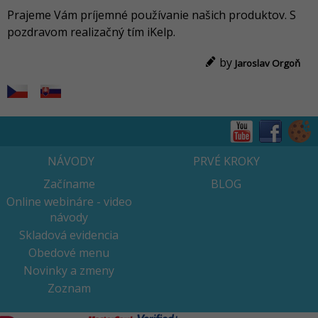
Prajeme Vám príjemné používanie našich produktov. S
pozdravom realizačný tím iKelp.
by
Jaroslav Orgoň
NÁVODY
PRVÉ KROKY
Začíname
BLOG
Online webináre - video
návody
Skladová evidencia
Obedové menu
Novinky a zmeny
Zoznam