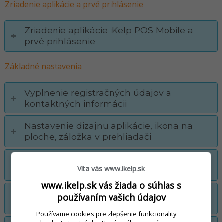
Zriadenie aplikácie a prvé prihlásenie
Zriadenie aplikácie iKelp POS Mobile a
prvé prihlásenie
Základné nastavenia
Vyplnenie registračných údajov a
kontaktných informácii
Nastavenie dizajnu aplikácie, ikona na
ploche, záložka v prehliadači
Vytvorenie užívateľov (čašníkov,
Víta vás www.ikelp.sk
manažérov, majiteľov)
www.ikelp.sk vás žiada o súhlas s
Autorizácia zariadenia (počítača, tabletu,
používaním vašich údajov
smartphone)
Používame cookies pre zlepšenie funkcionality