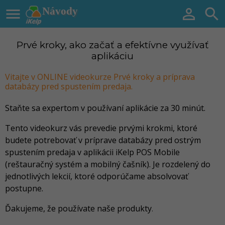

Návody


Prvé kroky, ako začať a efektívne využívať
aplikáciu
Vitajte v ONLINE videokurze Prvé kroky a príprava
databázy pred spustením predaja.
Staňte sa expertom v používaní aplikácie za 30 minút.
Tento videokurz vás prevedie prvými krokmi, ktoré
budete potrebovať v príprave databázy pred ostrým
spustením predaja v aplikácii iKelp POS Mobile
(reštauračný systém a mobilný čašník). Je rozdelený do
jednotlivých lekcií, ktoré odporúčame absolvovať
postupne.
Ďakujeme, že používate naše produkty
.