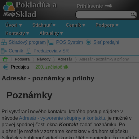
Pokladňa a
Prihlásenie
Sklad
Úvod
Stiahnuť
Cenník
Podpora
Kontakty
Aktuality
Skladový program
POS Systém
Sieť predajní
Cenník
Predajcovia v SR
Podpora
Návody
Adresár
Adresár - poznámky a prílohy
Predajca
200, začiatočník
Adresár - poznámky a prílohy
Poznámky
Pri vytváraní nového kontaktu, ktorého postup nájdete v
návode
Adresár - vytvorenie skupiny a kontaktu
, je možné v
Kontakt
pravej spodnej časti okna
zadať poznámku. Po
uložení je možné v zozname kontaktov v druhom stĺpčeku
(stĺpček s bublinou) vidieť ikonku žltého papieriku, čo značí že