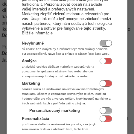
ktoré zobrazíte
funkcionalít. Perzonalizovať obsah na základe
vašej interakci a preferovaných nastavení.
kliknutím na bodku v prvom stĺpčeku (stĺpček so spinkou) v
Marketing zlepšiť cielenú reklamu a relevantnú pre
riadku daného kontaktu. Po vložení a uložení akejkoľvek
vás. Údaje tak môžu byť anonymne zdielané medzi
prílohy je v tomto stĺpčeku k tomuto kontaktu zobrazená
našich partnerov, ktorý nám dodávajú technologické
vybavenie a softvér pre fungovanie tejto stránky.
ikonka spinky. Po kliknutí na túto spinku sa znovu otvorí okno
Bližšie informácie
Dokumenty
.
Nevyhnutné
Dokumenty
Po kliknutí pravým tlačidlom na
v okne
sú cookie bez ktorých by funkčnosť tejto web stránky nemohla
Dokumenty
sa zobrazí menu, kde môžete kliknutím ľavým
byť zabezpečené. Navigácia a prístup k zákazníckej časti webu.
tlačidlom zvoliť čo chcete pripojiť:
Analýza
analytické cookies slúžiace majiteľom webstránok na
Vložiť odkaz na súbor
- vyberte súbor, ktorý chcete
porozumenie správania návštevníkov webu zberom
anonymizovaných údajov o ich aktivite na webe.
Pozor! Tento úkon
aby patril k tomuto kontaktu.
Marketing
vytvorí iba odkaz na daný súbor, takže po
cookies slúžia na sledovanie návštevníkov medzi webovými
úprave názvu, alebo vymazaní tohto súboru
stránkami. Účelom je zobrazenie relevatných reklám, ktoré sú
už nebude tento odkaz funkčný.
hodnotnejšie pre vás a tvorcov reklám, ktorý inzerujú na týchto a
iných web stránkach z pohľadu vášho záujmu.
Vložiť súbor (skopírovanie)
- vyberte súbor, ktorý
Personalizovaný marketing
chcete aby patril k tomuto kontaktu. Tento úkon
skopíruje daný súbor, takže úprava pôvodného súboru
Personalizácia
nijako neovplyvní súbor pripojený k tomuto kontaktu.
používanie služieb a nastavení len pre vás, ako jazyk,
komunikácia textová s obchodníkom, technikom.
Vložiť URL adresu (odkaz na web stránku / ftp)
-