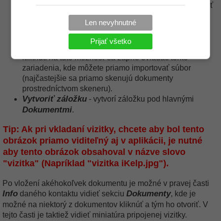
zadajte internetovú adresu, ktorej odkaz chcete pripojiť
k tomuto kontaktu a následne zadajte názov tejto
Len nevyhnutné
stránky.
Vložiť súbor z (TWAIN)
- v prípade, že máte v
Prijať všetko
nastaveniach nastavené zariadenia TWAIN, tak po
kliknutí na túto možnosť sa zapne ovládač tohto
zariadenia, kde môžete priamo importovať súbor
(najčastejšie sa priamo skenujú dokumenty
prostredníctvom skeneru).
Vytvoriť záložku
- vytvorí záložku pod hlavnými
Dokumentmi
.
Tip: Ak pri vkladaní vizitky, chcete aby bol tento
obrázok priamo viditeľný aj v aplikácii, je nutné
aby tento obrázok obsahoval v názve slovo
"vizitka" (Napríklad "vizitka iKelp.jpg").
Po vložení akéhokoľvek dokumentu je možné v pravej časti
Info
Dokumenty
daného kontaktu vidieť sekciu
, kde je
možné na niektorý z dokumentov kliknúť a tým ho otvoriť. V
tejto časti je taktiež vidieť miniatúra pripojenej vizitky.