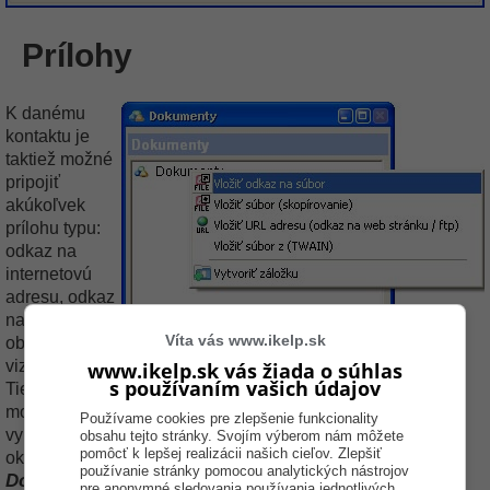
Prílohy
K danému
kontaktu je
taktiež možné
pripojiť
akúkoľvek
prílohu typu:
odkaz na
internetovú
adresu, odkaz
na súbor,
Víta vás www.ikelp.sk
obrázok,
vizitku, ....
www.ikelp.sk vás žiada o súhlas
s používaním vašich údajov
Tieto úkony je
možné
Používame cookies pre zlepšenie funkcionality
vykonávať v
obsahu tejto stránky. Svojím výberom nám môžete
pomôcť k lepšej realizácii našich cieľov. Zlepšiť
okne
používanie stránky pomocou analytických nástrojov
Dokumenty
,
pre anonymné sledovania používania jednotlivých