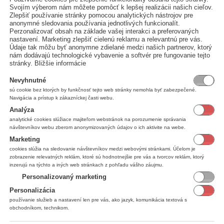
Svojím výberom nám môžete pomôcť k lepšej realizácii našich cieľov.
Zlepšiť používanie stránky pomocou analytických nástrojov pre
ariet z registračnej pokladnice ELCOM
anonymné sledovania používania jednotlivých funkcionalít.
nie kariet z registračnej pokladnice a ich import do iKelp Predajca.
Viac...
Perzonalizovať obsah na základe vašej interakci a preferovaných
nastavení. Marketing zlepšiť cielenú reklamu a relevantnú pre vás.
Údaje tak môžu byť anonymne zdielané medzi našich partnerov, ktorý
nám dodávajú technologické vybavenie a softvér pre fungovanie tejto
stránky.
Bližšie informácie
ariet zo súboru CSV
úboru pre import skladových kariet z CSV
Viac...
Nevyhnutné
sú cookie bez ktorých by funkčnosť tejto web stránky nemohla byť zabezpečené.
Navigácia a prístup k zákazníckej časti webu.
 tovaru - import príjemky
Analýza
 prvotnej príjemky importom skladových kariet z CSV súboru.
Viac...
analytické cookies slúžiace majiteľom webstránok na porozumenie správania
návštevníkov webu zberom anonymizovaných údajov o ich aktivite na webe.
o súboru CSV
Marketing
cookies slúžia na sledovanie návštevníkov medzi webovými stránkami. Účelom je
úboru pre import kontaktov z CSV
Viac...
zobrazenie relevatných reklám, ktoré sú hodnotnejšie pre vás a tvorcov reklám, ktorý
inzerujú na týchto a iných web stránkach z pohľadu vášho záujmu.
 tovaru - import príjemky
Personalizovaný marketing
 prvotnej príjemky importom skladových kariet z CSV súboru.
Viac...
Personalizácia
používanie služieb a nastavení len pre vás, ako jazyk, komunikácia textová s
obchodníkom, technikom.