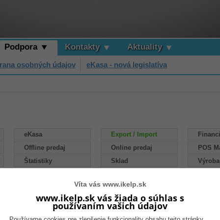
Podpora
Kontakty
Aktuality
rana osobných údajov
eKasa - nová legislatíva
eKasa
Export / Import
Financ
Offline predaj
Online predaj
POS M
Štatistiky
Sklad
Výroba
Víta vás www.ikelp.sk
www.ikelp.sk vás žiada o súhlas s
používaním vašich údajov
Používame cookies pre zlepšenie funkcionality obsahu tejto stránky.