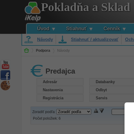
Pokladňa a Sklad
Úvod
Stiahnuť
Cenník
Návody
Stiahnuť / aktualizovať
Och
Podpora
Návody
Predajca
Adresár
Databanky
Nastavenia
Odbyt
Registrácia
Servis
Zoradiť podľa:
Počet položiek:
6