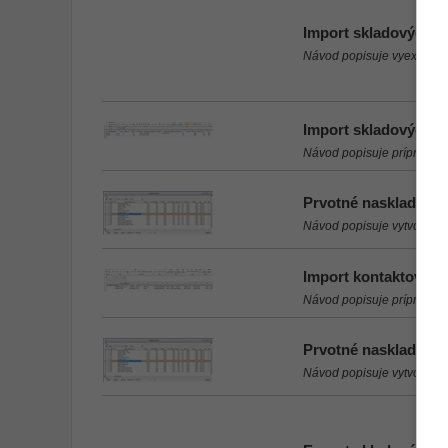
Import skladových k
Návod popisuje vyexportova
Import skladových k
Návod popisuje prípravu s
Prvotné naskladnenie
Návod popisuje vytvorenie
Import kontaktov z
Návod popisuje prípravu s
Prvotné naskladnenie
Návod popisuje vytvorenie