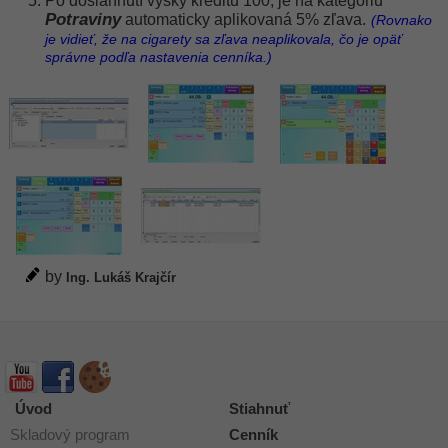
Po dosiahnutí výšky kreditu 100, je na kategóriu
Potraviny
automaticky aplikovaná 5% zľava.
(Rovnako
je vidieť, že na cigarety sa zľava neaplikovala, čo je opäť
správne podľa nastavenia cenníka.)
by
Ing. Lukáš Krajčír
Úvod
Stiahnuť
Skladový program
Cenník