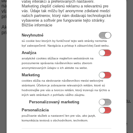
budete Vašim zákazníkom pridávať kredit podľa pravidla, že
vašej interakci a preferovaných nastavení.
napr. len 50% z hodnoty položky s DPH bude odvedená do
Marketing zlepšiť cielenú reklamu a relevantnú pre
vás. Údaje tak môžu byť anonymne zdielané medzi
vlastného účtu (cena za položku s DPH = 50% hodnote
našich partnerov, ktorý nám dodávajú technologické
pripísaného kreditu).
vybavenie a softvér pre fungovanie tejto stránky.
Bližšie informácie
Ako prvý si zadefinujte cenník, ktorý bude slúžiť na
pripisovanie kreditu do vlastného účtu.
Nevyhnutné
sú cookie bez ktorých by funkčnosť tejto web stránky nemohla
Cenníky
Cenníky
zobrazíte kliknutím na
v hlavnom
byť zabezpečené. Navigácia a prístup k zákazníckej časti webu.
menu aplikácie.
Analýza
Nový
Kliknite na tlačidlo
, otvorí sa formulár pre
analytické cookies slúžiace majiteľom webstránok na
nastavenie cenníka.
porozumenie správania návštevníkov webu zberom
V hornej časti formulára Ako nadefinujte konkrétne
anonymizovaných údajov o ich aktivite na webe.
chovanie daného cenníka.
Marketing
Rabatové pravidlo do vlastného účtu - aplikované na
položky dokladu.
cookies slúžia na sledovanie návštevníkov medzi webovými
2) Dané percentá z predajnej ceny bez DPH sa
stránkami. Účelom je zobrazenie relevatných reklám, ktoré sú
pripočíta do vlastného účtu
hodnotnejšie pre vás a tvorcov reklám, ktorý inzerujú na týchto a
Údaje
V záložke
vyplňte nasledovné údaje:
iných web stránkach z pohľadu vášho záujmu.
.
Názov: napr. Rabatové pravidlo do vlastného účtu
Personalizovaný marketing
Kategórie
V záložke
nadefinujte, z ktorých kategórií
Personalizácia
tovarov sa bude aké % z predajnej ceny odvádzať do
používanie služieb a nastavení len pre vás, ako jazyk,
vlastného účtu.
komunikácia textová s obchodníkom, technikom.
Kontakty
V záložke
priradíte k cenníku kontakty, ktoré
máte definované ako zákazníkov. Rovnako je možné