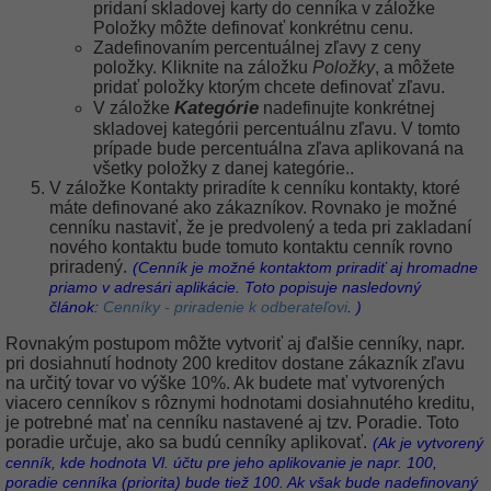
pridaní skladovej karty do cenníka v záložke
Položky môžte definovať konkrétnu cenu.
Zadefinovaním percentuálnej zľavy z ceny
položky. Kliknite na záložku
Položky
, a môžete
pridať položky ktorým chcete definovať zľavu.
Kategórie
V
záložke
nadefinujte konkrétnej
skladovej kategórii percentuálnu zľavu. V tomto
prípade bude percentuálna zľava aplikovaná na
všetky položky z danej kategórie..
V záložke Kontakty priradíte k cenníku kontakty, ktoré
máte definované ako zákazníkov. Rovnako je možné
cenníku nastaviť, že je predvolený a teda pri zakladaní
nového kontaktu bude tomuto kontaktu cenník rovno
priradený.
(Cenník je možné kontaktom priradiť aj hromadne
priamo v adresári aplikácie. Toto popisuje nasledovný
článok:
Cenníky - priradenie k odberateľovi
. )
Rovnakým postupom môžte vytvoriť aj ďalšie cenníky, napr.
pri dosiahnutí hodnoty 200 kreditov dostane zákazník zľavu
na určitý tovar vo výške 10%. Ak budete mať vytvorených
viacero cenníkov s rôznymi hodnotami dosiahnutého kreditu,
je potrebné mať na cenníku nastavené aj tzv. Poradie. Toto
poradie určuje, ako sa budú cenníky aplikovať.
(Ak je vytvorený
cenník, kde hodnota Vl. účtu pre jeho aplikovanie je napr. 100,
poradie cenníka (priorita) bude tiež 100. Ak však bude nadefinovaný