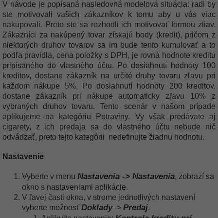
V návode je popísaná nasledovná modelová situácia: radi by
ste motivovali vašich zákazníkov k tomu aby u vás viac
nakupovali. Preto ste sa rozhodli ich motivovať formou zliav.
Zákazníci za nakúpený tovar získajú body (kredit), pričom z
niektorých druhov tovarov sa im bude tento kumulovať a to
podľa pravidla, cena položky s DPH, je rovná hodnote kreditu
pripísaného do vlastného účtu. Po dosiahnutí hodnoty 100
kreditov, dostane zákazník na určité druhy tovaru zľavu pri
každom nákupe 5%. Po dosiahnutí hodnoty 200 kreditov,
dostane zákazník pri nákupe automaticky zľavu 10% z
vybraných druhov tovaru. Tento scenár v našom prípade
aplikujeme na kategóriu Potraviny. Vy však predávate aj
cigarety, z ich predaja sa do vlastného účtu nebude nič
odvádzať, preto tejto kategórii nedefinujte žiadnu hodnotu.
Nastavenie
Nastavenia -> Nastavenia
Vyberte v menu
, zobrazí sa
okno s nastaveniami aplikácie.
V ľavej časti okna, v strome jednotlivých nastavení
Doklady
Predaj
vyberte možnosť
->
.