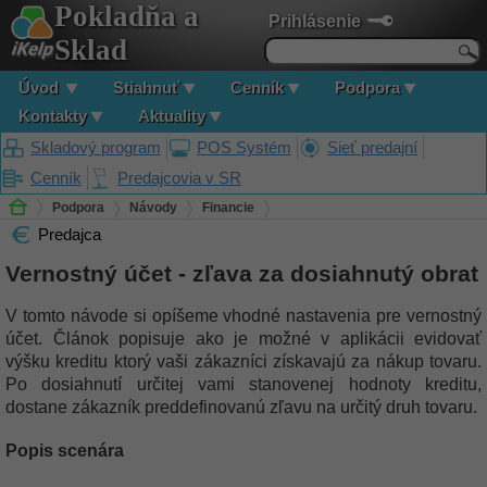
Pokladňa a
Prihlásenie
Sklad
Úvod
Stiahnuť
Cenník
Podpora
Kontakty
Aktuality
Skladový program
POS Systém
Sieť predajní
Cenník
Predajcovia v SR
Podpora
Návody
Financie
Predajca
Vernostný účet - zľava za dosiahnutý obrat
Vernostný účet - zľava za dosiahnutý obrat
V tomto návode si opíšeme vhodné nastavenia pre vernostný
účet. Článok popisuje ako je možné v aplikácii evidovať
výšku kreditu ktorý vaši zákazníci získavajú za nákup tovaru.
Po dosiahnutí určitej vami stanovenej hodnoty kreditu,
dostane zákazník preddefinovanú zľavu na určitý druh tovaru.
Popis scenára