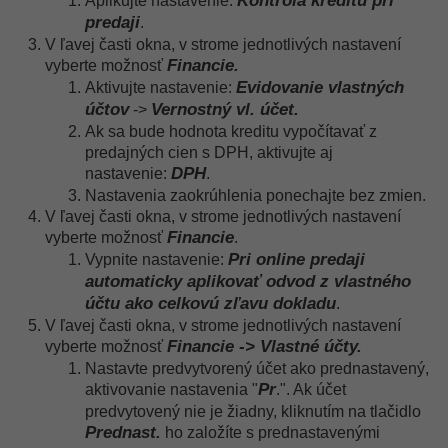
Kontrola kreditu pri
Aplikujte nastavenie:
predaji
.
V ľavej časti okna, v strome jednotlivých nastavení
Financie.
vyberte možnosť
Evidovanie vlastných
Aktivujte nastavenie:
účtov
Vernostný vl. účet.
->
Ak sa bude hodnota kreditu vypočítavať z
predajných cien s DPH, aktivujte aj
DPH
nastavenie:
.
Nastavenia zaokrúhlenia ponechajte bez zmien.
V ľavej časti okna, v strome jednotlivých nastavení
Financie
vyberte možnosť
.
Pri online predaji
Vypnite nastavenie:
automaticky aplikovať odvod z vlastného
účtu ako celkovú zľavu dokladu
.
V ľavej časti okna, v strome jednotlivých nastavení
Financie -> Vlastné účty.
vyberte možnosť
Nastavte predvytvorený účet ako prednastavený,
Pr
aktivovanie nastavenia "
.". Ak účet
predvytovený nie je žiadny, kliknutím na tlačidlo
Prednast.
ho založíte s prednastavenými