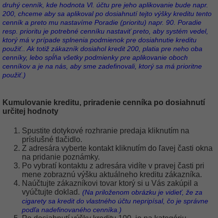
druhý cenník, kde hodnota Vl. účtu pre jeho aplikovanie bude napr.
200, chceme aby sa aplikoval po dosiahnutí tejto výšky kreditu tento
cenník a preto mu nastavíme Poradie (prioritu) napr. 90. Poradie
resp. prioritu je potrebné cenníku nastaviť preto, aby systém vedel,
ktorý má v prípade splnenia podmienok pre dosiahnutie kreditu
použiť.. Ak totiž zákazník dosiahol kredit 200, platia pre neho oba
cenníky, lebo spĺňa všetky podmienky pre aplikovanie oboch
cenníkov a je na nás, aby sme zadefinovali, ktorý sa má prioritne
použiť.)
Kumulovanie kreditu, priradenie cenníka po dosiahnutí
určitej hodnoty
Spustite dotykové rozhranie predaja kliknutím na
príslušné tlačidlo.
Z adresára vyberte kontakt kliknutím do ľavej časti okna
na pridanie poznámky.
Po vybratí kontaktu z adresára vidíte v pravej časti pri
mene zobraznú výšku aktuálneho kreditu zákazníka.
Naúčtujte zákazníkovi tovar ktorý si u Vás zakúpil a
vyúčtujte doklad.
(Na priloženom obrázku je vidieť, že za
cigarety sa kredit do vlastného účtu nepripísal, čo je správne
podľa nadefinovaného cenníka.)