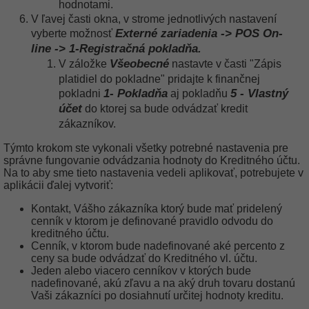
hodnotami.
V ľavej časti okna, v strome jednotlivých nastavení
Externé zariadenia -> POS On-
vyberte možnosť
line -> 1-Registračná pokladňa.
Všeobecné
V záložke
nastavte v časti "Zápis
platidiel do pokladne" pridajte k finančnej
1- Pokladňa
5 - Vlastný
pokladni
aj pokladňu
účet
do ktorej sa bude odvádzať kredit
zákazníkov.
Týmto krokom ste vykonali všetky potrebné nastavenia pre
správne fungovanie odvádzania hodnoty do Kreditného účtu.
Na to aby sme tieto nastavenia vedeli aplikovať, potrebujete v
aplikácii ďalej vytvoriť:
Kontakt, Vášho zákazníka ktorý bude mať pridelený
cenník v ktorom je definované pravidlo odvodu do
kreditného účtu.
Cenník, v ktorom bude nadefinované aké percento z
ceny sa bude odvádzať do Kreditného vl. účtu.
Jeden alebo viacero cenníkov v ktorých bude
nadefinované, akú zľavu a na aký druh tovaru dostanú
Vaši zákazníci po dosiahnutí určitej hodnoty kreditu.