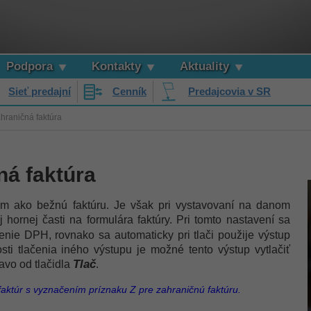
Podpora
Kontakty
Aktuality
Sieť predajní
Cenník
Predajcovia v SR
hraničná faktúra
ná faktúra
om ako bežnú faktúru. Je však pri vystavovaní na danom
j hornej časti na formulára faktúry. Pri tomto nastavení sa
nie DPH, rovnako sa automaticky pri tlači použije výstup
sti tlačenia iného výstupu je možné tento výstup vytlačiť
Tlač
avo od tlačidla
.
faktúr s vyznačením príznaku Z pre zahraničnú faktúru.