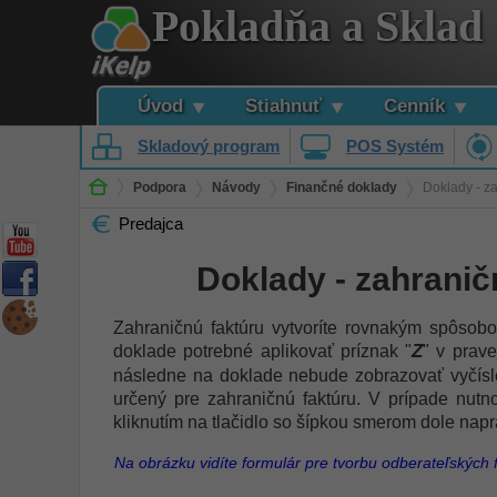
Pokladňa a Sklad
Úvod
Stiahnuť
Cenník
Skladový program
POS Systém
Podpora
Návody
Finančné doklady
Doklady - za
Predajca
Doklady - zahranič
Zahraničnú faktúru vytvoríte rovnakým spôsob
Z
doklade potrebné aplikovať príznak "
" v prave
následne na doklade nebude zobrazovať vyčísle
určený pre zahraničnú faktúru. V prípade nutno
kliknutím na tlačidlo so šípkou smerom dole napr
Na obrázku vidíte formulár pre tvorbu odberateľských 