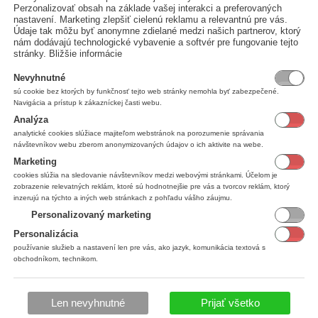
Perzonalizovať obsah na základe vašej interakci a preferovaných
nastavení. Marketing zlepšiť cielenú reklamu a relevantnú pre vás.
Údaje tak môžu byť anonymne zdielané medzi našich partnerov, ktorý
nám dodávajú technologické vybavenie a softvér pre fungovanie tejto
stránky.
Bližšie informácie
Nevyhnutné
sú cookie bez ktorých by funkčnosť tejto web stránky nemohla byť zabezpečené.
Navigácia a prístup k zákazníckej časti webu.
Analýza
hraničnú faktúru.
analytické cookies slúžiace majiteľom webstránok na porozumenie správania
návštevníkov webu zberom anonymizovaných údajov o ich aktivite na webe.
Marketing
cookies slúžia na sledovanie návštevníkov medzi webovými stránkami. Účelom je
zobrazenie relevatných reklám, ktoré sú hodnotnejšie pre vás a tvorcov reklám, ktorý
inzerujú na týchto a iných web stránkach z pohľadu vášho záujmu.
Personalizovaný marketing
Personalizácia
používanie služieb a nastavení len pre vás, ako jazyk, komunikácia textová s
obchodníkom, technikom.
Len nevyhnutné
Prijať všetko