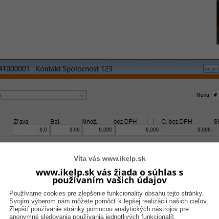
Víta vás www.ikelp.sk
www.ikelp.sk vás žiada o súhlas s
používaním vašich údajov
Používame cookies pre zlepšenie funkcionality obsahu tejto stránky.
Svojím výberom nám môžete pomôcť k lepšej realizácii našich cieľov.
Zlepšiť používanie stránky pomocou analytických nástrojov pre
anonymné sledovania používania jednotlivých funkcionalít.