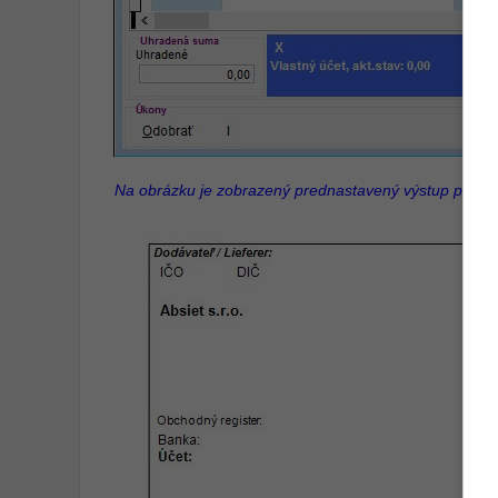
Na obrázku je zobrazený prednastavený výstup pre za