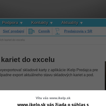
Podpora
Kontakty
Aktuality
Sieť predajní
Cenník
Predajcovia v SR
ch kariet do excelu
kariet do excelu
yexportovať skladové karty z aplikácie iKelp Predajca pre
prípadne export aktuálneho stavu skladových kariet a pod.
Víta vás www.ikelp.sk
Sklad -> Karty
liknutím na
v hlavnom menu aplikácie
www.ikelp.sk vás žiada o súhlas s
nástrojovej lište.