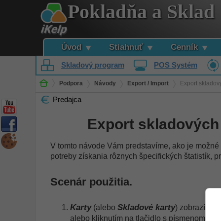
Pokladňa a Sklad
Úvod
Stiahnuť
Cenník
Skladový program
POS Systém
Podpora
Návody
Export / Import
Export skladový
Predajca
Export skladových 
V tomto návode Vám predstavíme, ako je možné v
potreby získania rôznych špecifických štatistík, 
Scenár použitia.
Karty
Skladové karty
(alebo
) zobrazíte k
alebo kliknutím na tlačidlo s písmenom K na 