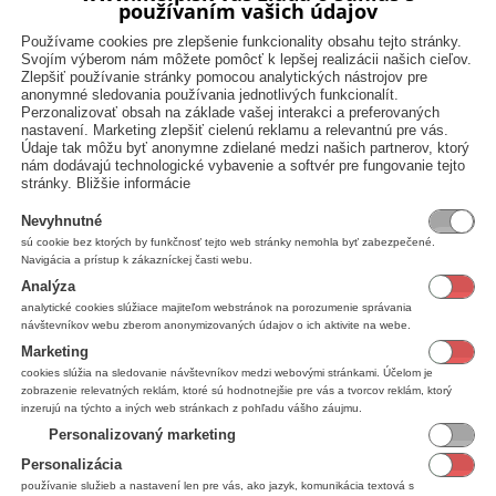
používaním vašich údajov
Export kariet
prajete zahrnúť do vyexportovaného súboru.
i skladovými kartami, preto je potrebné karty
Používame cookies pre zlepšenie funkcionality obsahu tejto stránky.
Svojím výberom nám môžete pomôcť k lepšej realizácii našich cieľov.
jednotlivo, pravým tlačidlom označte karty hromadne.)
Zlepšiť používanie stránky pomocou analytických nástrojov pre
čidlom myši.
anonymné sledovania používania jednotlivých funkcionalít.
Perzonalizovať obsah na základe vašej interakci a preferovaných
nych výstupov skladových kariet.
nastavení. Marketing zlepšiť cielenú reklamu a relevantnú pre vás.
Export
o
.
Údaje tak môžu byť anonymne zdielané medzi našich partnerov, ktorý
nám dodávajú technologické vybavenie a softvér pre fungovanie tejto
stránky.
Bližšie informácie
Nevyhnutné
vých kariet vyexportovaných do excelu:
sú cookie bez ktorých by funkčnosť tejto web stránky nemohla byť zabezpečené.
Navigácia a prístup k zákazníckej časti webu.
Analýza
analytické cookies slúžiace majiteľom webstránok na porozumenie správania
návštevníkov webu zberom anonymizovaných údajov o ich aktivite na webe.
3 bez DPH.
Marketing
arte.
cookies slúžia na sledovanie návštevníkov medzi webovými stránkami. Účelom je
j karte.
zobrazenie relevatných reklám, ktoré sú hodnotnejšie pre vás a tvorcov reklám, ktorý
lušná skladová karta zaradená.
inzerujú na týchto a iných web stránkach z pohľadu vášho záujmu.
.
Personalizovaný marketing
Personalizácia
používanie služieb a nastavení len pre vás, ako jazyk, komunikácia textová s